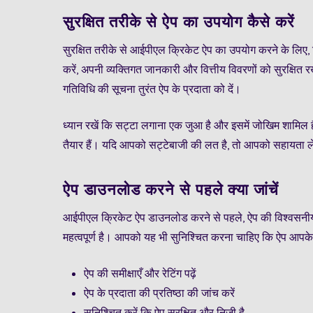
सुरक्षित तरीके से ऐप का उपयोग कैसे करें
सुरक्षित तरीके से आईपीएल क्रिकेट ऐप का उपयोग करने के लिए, 
करें, अपनी व्यक्तिगत जानकारी और वित्तीय विवरणों को सुरक्षित रख
गतिविधि की सूचना तुरंत ऐप के प्रदाता को दें।
ध्यान रखें कि सट्टा लगाना एक जुआ है और इसमें जोखिम शामि
तैयार हैं। यदि आपको सट्टेबाजी की लत है, तो आपको सहायता ल
ऐप डाउनलोड करने से पहले क्या जांचें
आईपीएल क्रिकेट ऐप डाउनलोड करने से पहले, ऐप की विश्वसनीयत
महत्वपूर्ण है। आपको यह भी सुनिश्चित करना चाहिए कि ऐप आप
ऐप की समीक्षाएँ और रेटिंग पढ़ें
ऐप के प्रदाता की प्रतिष्ठा की जांच करें
सुनिश्चित करें कि ऐप सुरक्षित और निजी है