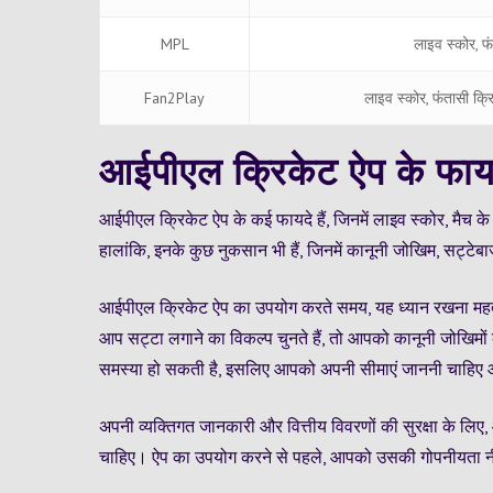
MPL
लाइव स्कोर, फं
Fan2Play
लाइव स्कोर, फंतासी क्र
आईपीएल क्रिकेट ऐप के फा
आईपीएल क्रिकेट ऐप के कई फायदे हैं, जिनमें लाइव स्कोर, मैच क
हालांकि, इनके कुछ नुकसान भी हैं, जिनमें कानूनी जोखिम, सट्टेब
आईपीएल क्रिकेट ऐप का उपयोग करते समय, यह ध्यान रखना महत्वपू
आप सट्टा लगाने का विकल्प चुनते हैं, तो आपको कानूनी जोखिमों 
समस्या हो सकती है, इसलिए आपको अपनी सीमाएं जाननी चाहिए औ
अपनी व्यक्तिगत जानकारी और वित्तीय विवरणों की सुरक्षा के 
चाहिए। ऐप का उपयोग करने से पहले, आपको उसकी गोपनीयता नीति