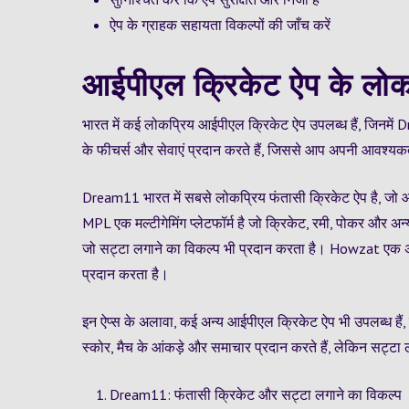
ऐप के ग्राहक सहायता विकल्पों की जाँच करें
आईपीएल क्रिकेट ऐप के लोक
भारत में कई लोकप्रिय आईपीएल क्रिकेट ऐप उपलब्ध हैं, जिनमे
के फीचर्स और सेवाएं प्रदान करते हैं, जिससे आप अपनी आवश्यक
Dream11 भारत में सबसे लोकप्रिय फंतासी क्रिकेट ऐप है, जो आ
MPL एक मल्टीगेमिंग प्लेटफॉर्म है जो क्रिकेट, रमी, पोकर और 
जो सट्टा लगाने का विकल्प भी प्रदान करता है। Howzat एक अपेक
प्रदान करता है।
इन ऐप्स के अलावा, कई अन्य आईपीएल क्रिकेट ऐप भी उपलब्ध हैं
स्कोर, मैच के आंकड़े और समाचार प्रदान करते हैं, लेकिन सट्टा लग
Dream11: फंतासी क्रिकेट और सट्टा लगाने का विकल्प