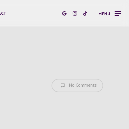
google-
instagram
tiktok
act
Menu
plus
No Comments