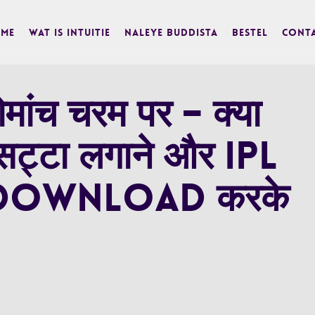
me
Wat is Intuitie
Naleye Buddista
BESTEL
Cont
ोमांच चरम पर – क्या
 सट्टा लगाने और ipl
 download करके