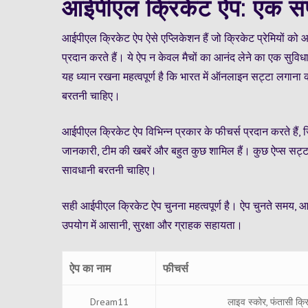
आईपीएल क्रिकेट ऐप: एक संपूर्
आईपीएल क्रिकेट ऐप ऐसे एप्लिकेशन हैं जो क्रिकेट प्रेमियों 
प्रदान करते हैं। ये ऐप न केवल मैचों का आनंद लेने का एक सुविध
यह ध्यान रखना महत्वपूर्ण है कि भारत में ऑनलाइन सट्टा लगाना
बरतनी चाहिए।
आईपीएल क्रिकेट ऐप विभिन्न प्रकार के फीचर्स प्रदान करते हैं, ज
जानकारी, टीम की खबरें और बहुत कुछ शामिल हैं। कुछ ऐप्स सट्ट
सावधानी बरतनी चाहिए।
सही आईपीएल क्रिकेट ऐप चुनना महत्वपूर्ण है। ऐप चुनते समय, आप
उपयोग में आसानी, सुरक्षा और ग्राहक सहायता।
ऐप का नाम
फीचर्स
Dream11
लाइव स्कोर, फंतासी क्र