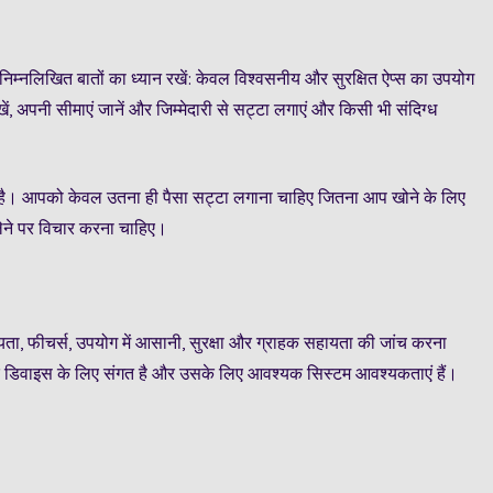
निम्नलिखित बातों का ध्यान रखें: केवल विश्वसनीय और सुरक्षित ऐप्स का उपयोग
ें, अपनी सीमाएं जानें और जिम्मेदारी से सट्टा लगाएं और किसी भी संदिग्ध
ल है। आपको केवल उतना ही पैसा सट्टा लगाना चाहिए जितना आप खोने के लिए
ेने पर विचार करना चाहिए।
ा, फीचर्स, उपयोग में आसानी, सुरक्षा और ग्राहक सहायता की जांच करना
के डिवाइस के लिए संगत है और उसके लिए आवश्यक सिस्टम आवश्यकताएं हैं।