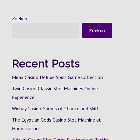
Zoeken
Zoeken
Recent Posts
Mirax Casino Deluxe Spins Game Collection
Twin Casino Classic Slot Machines Online
Experience
Winbay Casino Games of Chance and Skill
The Egyptian Gods Casino Slot Machine at
Horus casino
Aviator Casino Slot Game Strategy and Tactics