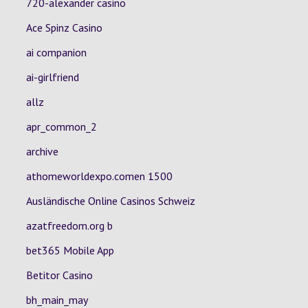
720-alexander casino
Ace Spinz Casino
ai companion
ai-girlfriend
allz
apr_common_2
archive
athomeworldexpo.comen 1500
Ausländische Online Casinos Schweiz
azatfreedom.org b
bet365 Mobile App
Betitor Casino
bh_main_may