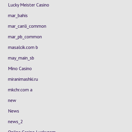
Lucky Meister Casino
mar_bahis
mar_canli_common
mar_pb_common
masalcik.com b
may_main_sb
Mino Casino
miranimashki.ru
mkchr.com a
new
News
news_2