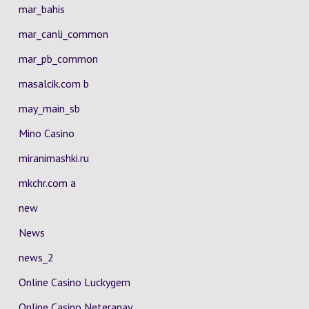
mar_bahis
mar_canli_common
mar_pb_common
masalcik.com b
may_main_sb
Mino Casino
miranimashki.ru
mkchr.com a
new
News
news_2
Online Casino Luckygem
Online Casino Neterapay