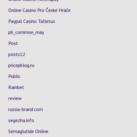
Online Casino Pro České Hráče
Paypal Casino Talletus
pb_common_may
Post
posts12
pricepblog.ru
Public
Rainbet
review
russia-brand.com
segezha.info
Semaglutide Online