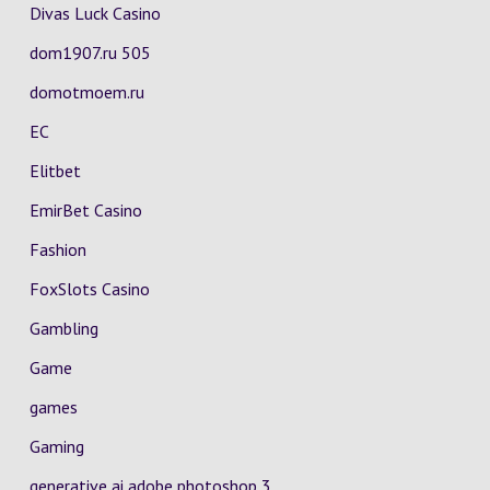
Divas Luck Casino
dom1907.ru 505
domotmoem.ru
EC
Elitbet
EmirBet Casino
Fashion
FoxSlots Casino
Gambling
Game
games
Gaming
generative ai adobe photoshop 3