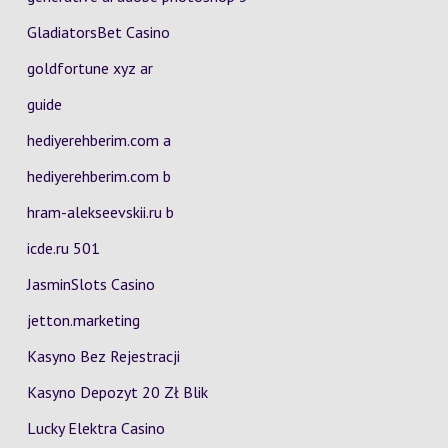
GladiatorsBet Casino
goldfortune xyz ar
guide
hediyerehberim.com a
hediyerehberim.com b
hram-alekseevskii.ru b
icde.ru 501
JasminSlots Casino
jetton.marketing
Kasyno Bez Rejestracji
Kasyno Depozyt 20 Zł Blik
Lucky Elektra Casino