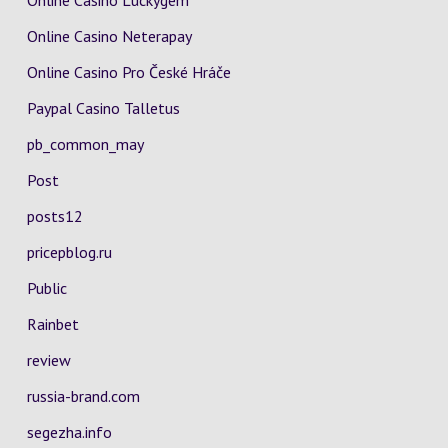
Online Casino Luckygem
Online Casino Neterapay
Online Casino Pro České Hráče
Paypal Casino Talletus
pb_common_may
Post
posts12
pricepblog.ru
Public
Rainbet
review
russia-brand.com
segezha.info