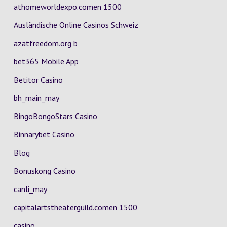
athomeworldexpo.comen 1500
Ausländische Online Casinos Schweiz
azatfreedom.org b
bet365 Mobile App
Betitor Casino
bh_main_may
BingoBongoStars Casino
Binnarybet Casino
Blog
Bonuskong Casino
canli_may
capitalartstheaterguild.comen 1500
casino