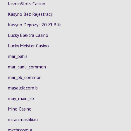
JasminSlots Casino
Kasyno Bez Rejestracji
Kasyno Depozyt 20 Zł Blik
Lucky Elektra Casino
Lucky Meister Casino
mar_bahis
mar_canli_common
mar_pb_common
masalcik.com b
may_main_sb
Mino Casino
miranimashki.ru
mkchr.com a