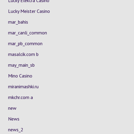
Lucky Elektra Casino
Lucky Meister Casino
mar_bahis
mar_canli_common
mar_pb_common
masalcik.com b
may_main_sb
Mino Casino
miranimashki.ru
mkchr.com a
new
News
news_2