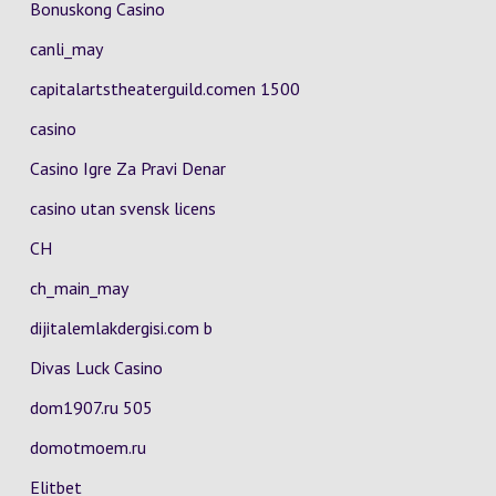
Bonuskong Casino
canli_may
capitalartstheaterguild.comen 1500
casino
Casino Igre Za Pravi Denar
casino utan svensk licens
CH
ch_main_may
dijitalemlakdergisi.com b
Divas Luck Casino
dom1907.ru 505
domotmoem.ru
Elitbet