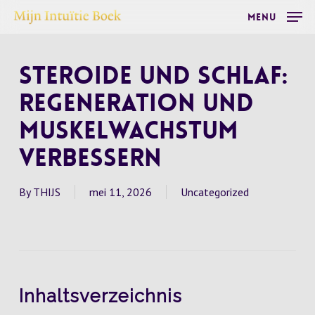
Skip
Menu
to
main
Steroide und Schlaf:
content
Regeneration und
Muskelwachstum
verbessern
By
THIJS
mei 11, 2026
Uncategorized
Inhaltsverzeichnis