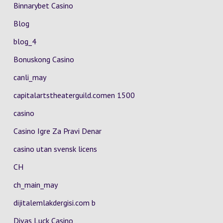
Binnarybet Casino
Blog
blog_4
Bonuskong Casino
canli_may
capitalartstheaterguild.comen 1500
casino
Casino Igre Za Pravi Denar
casino utan svensk licens
CH
ch_main_may
dijitalemlakdergisi.com b
Divas Luck Casino