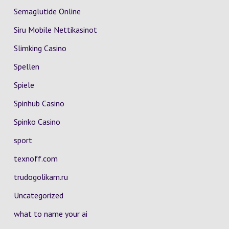
Semaglutide Online
Siru Mobile Nettikasinot
Slimking Casino
Spellen
Spiele
Spinhub Casino
Spinko Casino
sport
texnoff.com
trudogolikam.ru
Uncategorized
what to name your ai