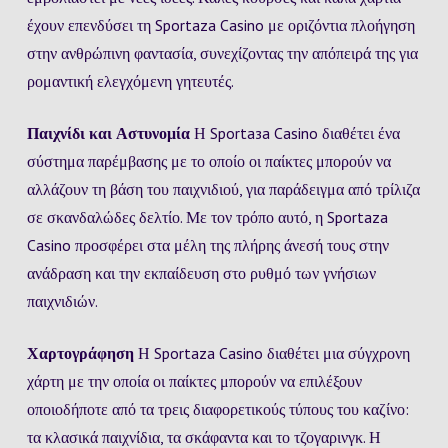
έχουν επενδύσει τη Sportaza Casino με οριζόντια πλοήγηση
στην ανθρώπινη φαντασία, συνεχίζοντας την απόπειρά της για
ρομαντική ελεγχόμενη γητευτές.
Παιχνίδι και Αστυνομία
Η Sportаза Casino διαθέτει ένα
σύστημα παρέμβασης με το οποίο οι παίκτες μπορούν να
αλλάζουν τη βάση του παιχνιδιού, για παράδειγμα από τρίλιζα
σε σκανδαλώδες δελτίο. Με τον τρόπο αυτό, η Sportaza
Casino προσφέρει στα μέλη της πλήρης άνεσή τους στην
ανάδραση και την εκπαίδευση στο ρυθμό των γνήσιων
παιχνιδιών.
Χαρτογράφηση
Η Sportaza Casino διαθέτει μια σύγχρονη
χάρτη με την οποία οι παίκτες μπορούν να επιλέξουν
οποιοδήποτε από τα τρεις διαφορετικούς τύπους του καζίνο:
τα κλασικά παιχνίδια, τα σκάφαντα και το τζογαρινγκ. Η