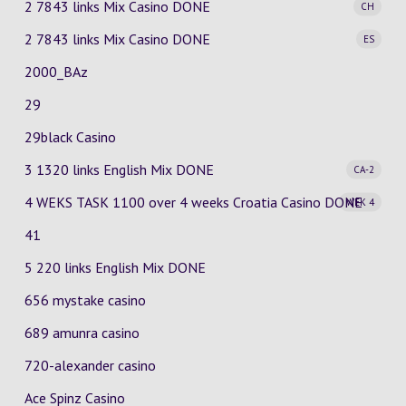
2 7843 links Mix Casino
DONE
CH
2 7843 links Mix Casino
DONE
ES
2000_BAz
29
29black Casino
3 1320 links English Mix
DONE
CA-2
4 WEKS TASK 1100 over 4 weeks Croatia Casino
DONE
WEK 4
41
5 220 links English Mix DONE
656 mystake casino
689 amunra casino
720-alexander casino
Ace Spinz Casino