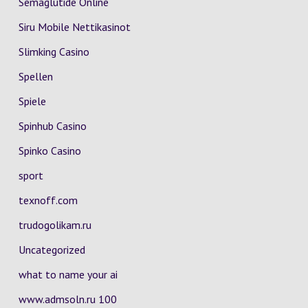
Semaglutide Online
Siru Mobile Nettikasinot
Slimking Casino
Spellen
Spiele
Spinhub Casino
Spinko Casino
sport
texnoff.com
trudogolikam.ru
Uncategorized
what to name your ai
www.admsoln.ru 100