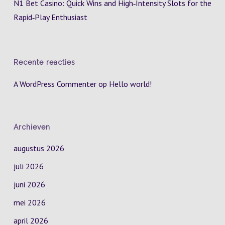
N1 Bet Casino: Quick Wins and High‑Intensity Slots for the
Rapid‑Play Enthusiast
Recente reacties
A WordPress Commenter
op
Hello world!
Archieven
augustus 2026
juli 2026
juni 2026
mei 2026
april 2026