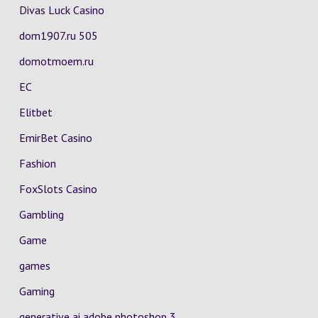
Divas Luck Casino
dom1907.ru 505
domotmoem.ru
EC
Elitbet
EmirBet Casino
Fashion
FoxSlots Casino
Gambling
Game
games
Gaming
generative ai adobe photoshop 3