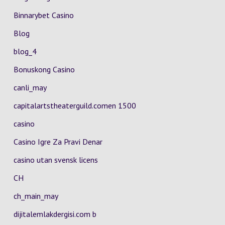
Binnarybet Casino
Blog
blog_4
Bonuskong Casino
canli_may
capitalartstheaterguild.comen 1500
casino
Casino Igre Za Pravi Denar
casino utan svensk licens
CH
ch_main_may
dijitalemlakdergisi.com b