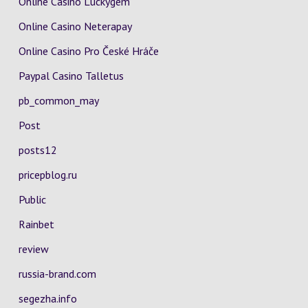
Online Casino Luckygem
Online Casino Neterapay
Online Casino Pro České Hráče
Paypal Casino Talletus
pb_common_may
Post
posts12
pricepblog.ru
Public
Rainbet
review
russia-brand.com
segezha.info