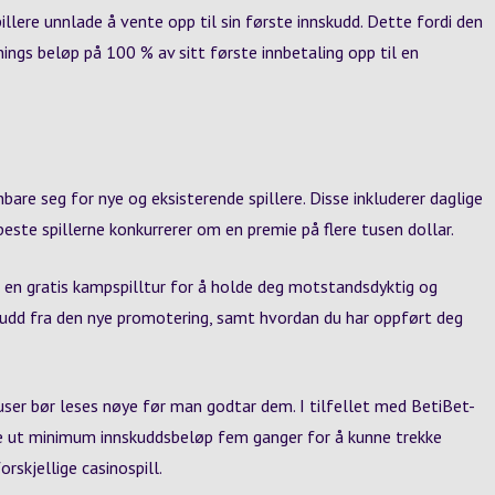
illere unnlade å vente opp til sin første innskudd. Dette fordi den
ings beløp på 100 % av sitt første innbetaling opp til en
e seg for nye og eksisterende spillere. Disse inkluderer daglige
este spillerne konkurrerer om en premie på flere tusen dollar.
 i en gratis kampspilltur for å holde deg motstandsdyktig og
kudd fra den nye promotering, samt hvordan du har oppført deg
nuser bør leses nøye før man godtar dem. I tilfellet med BetiBet-
le ut minimum innskuddsbeløp fem ganger for å kunne trekke
rskjellige casinospill.