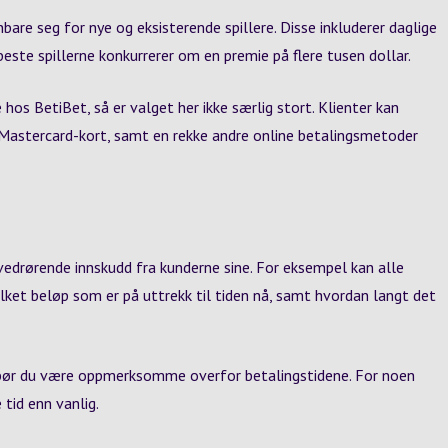
e seg for nye og eksisterende spillere. Disse inkluderer daglige
este spillerne konkurrerer om en premie på flere tusen dollar.
os BetiBet, så er valget her ikke særlig stort. Klienter kan
 Mastercard-kort, samt en rekke andre online betalingsmetoder
vedrørende innskudd fra kunderne sine. For eksempel kan alle
ilket beløp som er på uttrekk til tiden nå, samt hvordan langt det
å bør du være oppmerksomme overfor betalingstidene. For noen
tid enn vanlig.