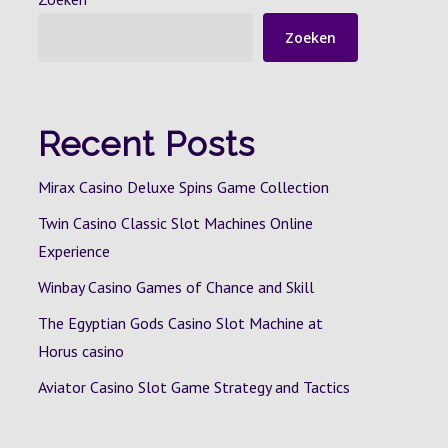
Zoeken
Recent Posts
Mirax Casino Deluxe Spins Game Collection
Twin Casino Classic Slot Machines Online
Experience
Winbay Casino Games of Chance and Skill
The Egyptian Gods Casino Slot Machine at
Horus casino
Aviator Casino Slot Game Strategy and Tactics