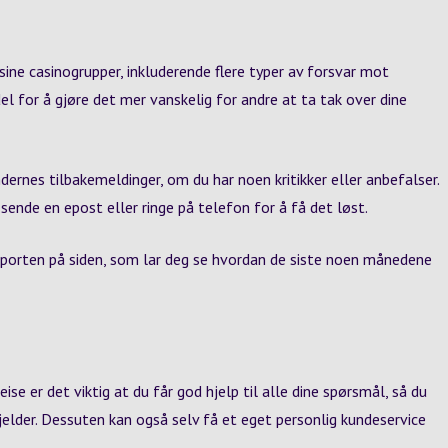
sine casinogrupper, inkluderende flere typer av forsvar mot
l for å gjøre det mer vanskelig for andre at ta tak over dine
dernes tilbakemeldinger, om du har noen kritikker eller anbefalser.
ende en epost eller ringe på telefon for å få det løst.
apporten på siden, som lar deg se hvordan de siste noen månedene
ise er det viktig at du får god hjelp til alle dine spørsmål, så du
elder. Dessuten kan også selv få et eget personlig kundeservice