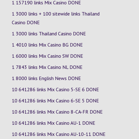
1 157190 links Mix Casino DONE
1 3000 links + 100 sitewide links Thailand
Casino DONE
1 3000 links Thailand Casino DONE
1 4010 links Mix Casino
BG
DONE
1 6000 links Mix Casino
SW
DONE
1 7843 links Mix Casino
NL
DONE
1 8000 links English News DONE
10 641286 links Mix Casino
5-SE
6
DONE
10 641286 links Mix Casino
6-SE
5
DONE
10 641286 links Mix Casino
8-CA-FR
DONE
10 641286 links Mix Casino
AU-1
DONE
10 641286 links Mix Casino
AU-10-11
DONE