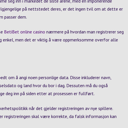
mme seg inn i markedet de siste årene, med en imponerende
tilgjengelige på nettstedet deres, er det ingen tvil om at dette er
som passer dem.
 se
BetiBet online casino
nærmere på hvordan man registrerer seg
 og enkel, men det er viktig å være oppmerksomme overfor alle
 bedt om å angi noen personlige data. Disse inkluderer navn,
elsdato og land hvor du bor i dag. Dessuten må du også
e deg inn på siden etter at prosessen er fullført.
rhetspolitikk når det gjelder registreringen av nye spillere.
r registreringen skal være korrekte, da falsk informasjon kan