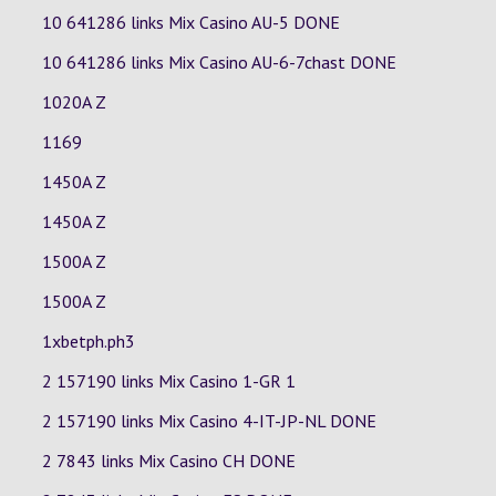
10 641286 links Mix Casino
AU-5
DONE
10 641286 links Mix Casino
AU-6-7chast
DONE
1020A Z
1169
1450A Z
1450A Z
1500A Z
1500A Z
1xbetph.ph3
2 157190 links Mix Casino
1-GR
1
2 157190 links Mix Casino
4-IT-JP-NL
DONE
2 7843 links Mix Casino
CH
DONE