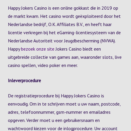
Happy Jokers Casino is een online gokkast die in 2019 op
de markt kwam. Het casino wordt geëxploiteerd door het
Nederlandse bedrijf, O.K. Affiliates B.V., en heeft haar
licentie verkregen bij het eGaming-licentiesysteem van de
Nederlandse Autoriteit voor Jeugdbescherming (NVWA).
Happy
bezoek onze site
Jokers Casino biedt een
uitgebreide collectie van games aan, waaronder slots, live
casino spellen, video poker en meer.
Inleverprocedure
De registratieprocedure bij Happy Jokers Casino is
eenvoudig. Om in te schrijven moet u uw naam, postcode,
adres, telefoonnummer, gsm-nummer en emailadres
opgeven. Verder moet u een gebruikersnaam en
wachtwoord kiezen voor de inlogprocedure. Uw account