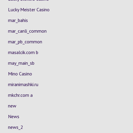
Lucky Meister Casino
mar_bahis
mar_canli_common
mar_pb_common
masalcik.com b
may_main_sb
Mino Casino
miranimashki.ru
mkchr.com a
new
News
news_2