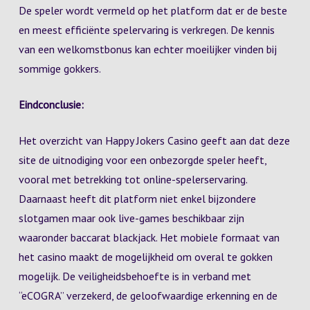
De speler wordt vermeld op het platform dat er de beste
en meest efficiënte spelervaring is verkregen. De kennis
van een welkomstbonus kan echter moeilijker vinden bij
sommige gokkers.
Eindconclusie:
Het overzicht van Happy Jokers Casino geeft aan dat deze
site de uitnodiging voor een onbezorgde speler heeft,
vooral met betrekking tot online-spelerservaring.
Daarnaast heeft dit platform niet enkel bijzondere
slotgamen maar ook live-games beschikbaar zijn
waaronder baccarat blackjack. Het mobiele formaat van
het casino maakt de mogelijkheid om overal te gokken
mogelijk. De veiligheidsbehoefte is in verband met
“eCOGRA” verzekerd, de geloofwaardige erkenning en de