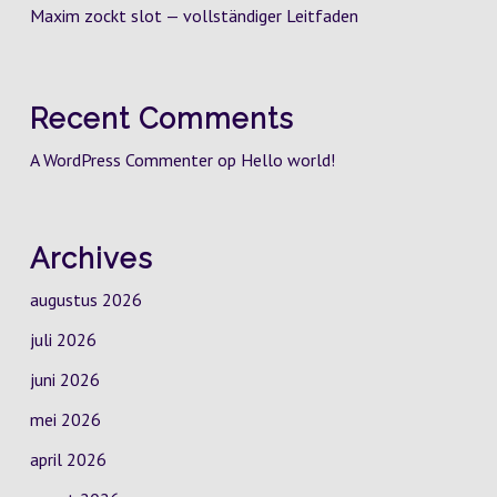
Maxim zockt slot — vollständiger Leitfaden
Recent Comments
A WordPress Commenter
op
Hello world!
Archives
augustus 2026
juli 2026
juni 2026
mei 2026
april 2026