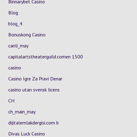
Binnarybet Casino
Blog
blog_4
Bonuskong Casino
canli_may
capitalartstheaterguild.comen 1500
casino
Casino Igre Za Pravi Denar
casino utan svensk licens
CH
ch_main_may
dijitalemlakdergisi.com b
Divas Luck Casino