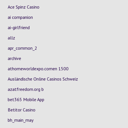
Ace Spinz Casino
ai companion
ai-girlfriend
allz
apr_common_2
archive
athomeworldexpo.comen 1500
Ausländische Online Casinos Schweiz
azatfreedom.org b
bet365 Mobile App
Betitor Casino
bh_main_may