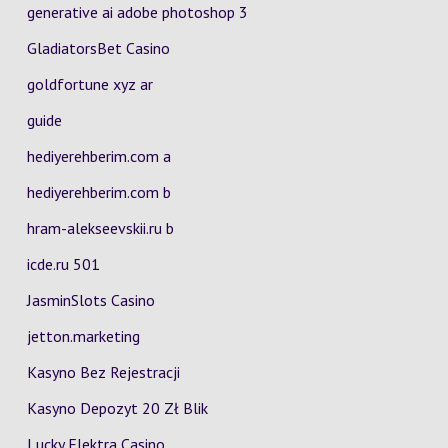
generative ai adobe photoshop 3
GladiatorsBet Casino
goldfortune xyz ar
guide
hediyerehberim.com a
hediyerehberim.com b
hram-alekseevskii.ru b
icde.ru 501
JasminSlots Casino
jetton.marketing
Kasyno Bez Rejestracji
Kasyno Depozyt 20 Zł Blik
Lucky Elektra Casino