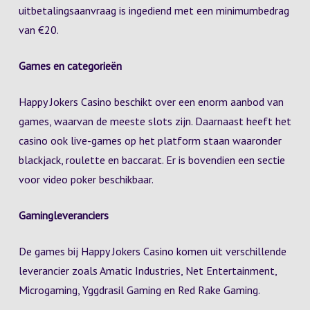
uitbetalingsaanvraag is ingediend met een minimumbedrag
van €20.
Games en categorieën
Happy Jokers Casino beschikt over een enorm aanbod van
games, waarvan de meeste slots zijn. Daarnaast heeft het
casino ook live-games op het platform staan waaronder
blackjack, roulette en baccarat. Er is bovendien een sectie
voor video poker beschikbaar.
Gamingleveranciers
De games bij Happy Jokers Casino komen uit verschillende
leverancier zoals Amatic Industries, Net Entertainment,
Microgaming, Yggdrasil Gaming en Red Rake Gaming.