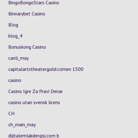
BingoBongoStars Casino
Binnarybet Casino
Blog
blog_4
Bonuskong Casino
canli_may
capitalartstheaterguild.comen 1500
casino
Casino Igre Za Pravi Denar
casino utan svensk licens
CH
ch_main_may
dijitalemlakdergisi.com b