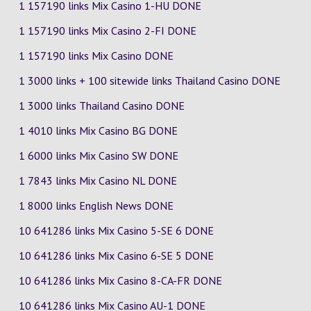
1 157190 links Mix Casino
1-HU
DONE
1 157190 links Mix Casino
2-FI
DONE
1 157190 links Mix Casino DONE
1 3000 links + 100 sitewide links Thailand Casino DONE
1 3000 links Thailand Casino DONE
1 4010 links Mix Casino
BG
DONE
1 6000 links Mix Casino
SW
DONE
1 7843 links Mix Casino
NL
DONE
1 8000 links English News DONE
10 641286 links Mix Casino
5-SE
6
DONE
10 641286 links Mix Casino
6-SE
5
DONE
10 641286 links Mix Casino
8-CA-FR
DONE
10 641286 links Mix Casino
AU-1
DONE