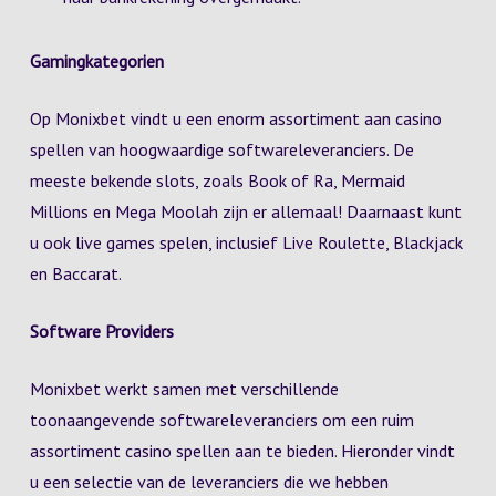
Gamingkategorien
Op Monixbet vindt u een enorm assortiment aan casino
spellen van hoogwaardige softwareleveranciers. De
meeste bekende slots, zoals Book of Ra, Mermaid
Millions en Mega Moolah zijn er allemaal! Daarnaast kunt
u ook live games spelen, inclusief Live Roulette, Blackjack
en Baccarat.
Software Providers
Monixbet werkt samen met verschillende
toonaangevende softwareleveranciers om een ruim
assortiment casino spellen aan te bieden. Hieronder vindt
u een selectie van de leveranciers die we hebben