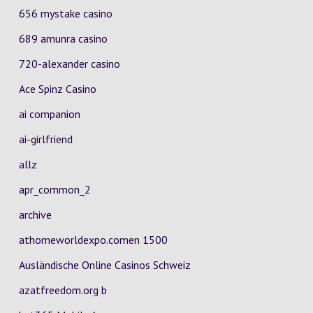
656 mystake casino
689 amunra casino
720-alexander casino
Ace Spinz Casino
ai companion
ai-girlfriend
allz
apr_common_2
archive
athomeworldexpo.comen 1500
Ausländische Online Casinos Schweiz
azatfreedom.org b