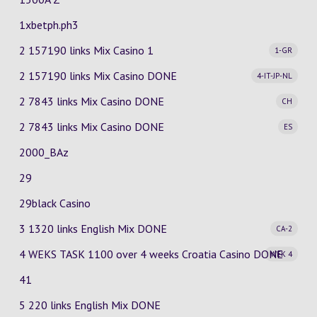
1xbetph.ph3
2 157190 links Mix Casino
1
1-GR
2 157190 links Mix Casino
DONE
4-IT-JP-NL
2 7843 links Mix Casino
DONE
CH
2 7843 links Mix Casino
DONE
ES
2000_BAz
29
29black Casino
3 1320 links English Mix
DONE
CA-2
4 WEKS TASK 1100 over 4 weeks Croatia Casino
DONE
WEK 4
41
5 220 links English Mix DONE