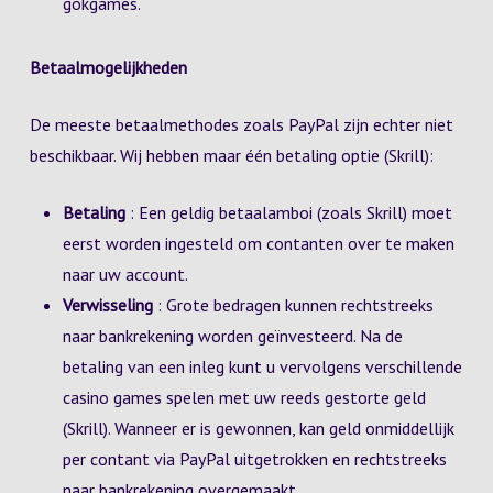
gokgames.
Betaalmogelijkheden
De meeste betaalmethodes zoals PayPal zijn echter niet
beschikbaar. Wij hebben maar één betaling optie (Skrill):
Betaling
: Een geldig betaalamboi (zoals Skrill) moet
eerst worden ingesteld om contanten over te maken
naar uw account.
Verwisseling
: Grote bedragen kunnen rechtstreeks
naar bankrekening worden geïnvesteerd. Na de
betaling van een inleg kunt u vervolgens verschillende
casino games spelen met uw reeds gestorte geld
(Skrill). Wanneer er is gewonnen, kan geld onmiddellijk
per contant via PayPal uitgetrokken en rechtstreeks
naar bankrekening overgemaakt.