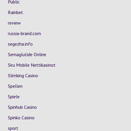
Public
Rainbet
review
russia-brand.com
segezha.info
Semaglutide Online
Siru Mobile Nettikasinot
Slimking Casino
Spellen
Spiele
Spinhub Casino
Spinko Casino
sport