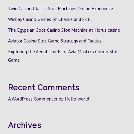
Twin Casino Classic Slot Machines Online Experience
Winbay Casino Games of Chance and Skill
The Egyptian Gods Casino Slot Machine at Horus casino
Aviator Casino Slot Game Strategy and Tactics
Exploring the Aerial Thrills of Avia Masters Casino Slot
Game
Recent Comments
A WordPress Commenter
op
Hello world!
Archives