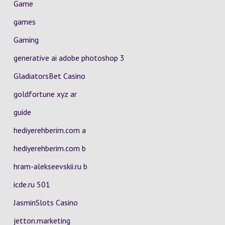
Game
games
Gaming
generative ai adobe photoshop 3
GladiatorsBet Casino
goldfortune xyz ar
guide
hediyerehberim.com a
hediyerehberim.com b
hram-alekseevskii.ru b
icde.ru 501
JasminSlots Casino
jetton.marketing