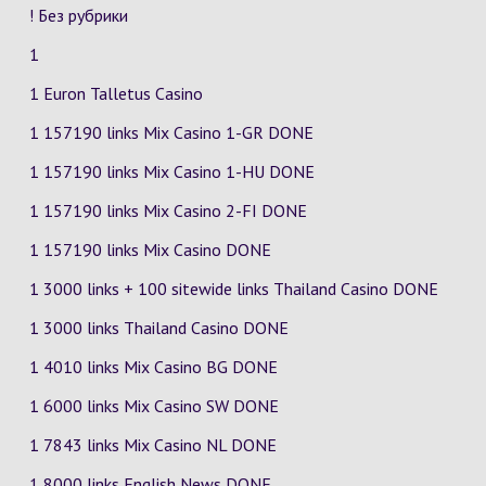
! Без рубрики
1
1 Euron Talletus Casino
1 157190 links Mix Casino
1-GR
DONE
1 157190 links Mix Casino
1-HU
DONE
1 157190 links Mix Casino
2-FI
DONE
1 157190 links Mix Casino DONE
1 3000 links + 100 sitewide links Thailand Casino DONE
1 3000 links Thailand Casino DONE
1 4010 links Mix Casino
BG
DONE
1 6000 links Mix Casino
SW
DONE
1 7843 links Mix Casino
NL
DONE
1 8000 links English News DONE