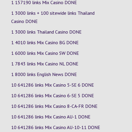
1 157190 links Mix Casino DONE
1 3000 links + 100 sitewide links Thailand
Casino DONE
1 3000 links Thailand Casino DONE
1 4010 links Mix Casino
BG
DONE
1 6000 links Mix Casino
SW
DONE
1 7843 links Mix Casino
NL
DONE
1 8000 links English News DONE
10 641286 links Mix Casino
5-SE
6
DONE
10 641286 links Mix Casino
6-SE
5
DONE
10 641286 links Mix Casino
8-CA-FR
DONE
10 641286 links Mix Casino
AU-1
DONE
10 641286 links Mix Casino
AU-10-11
DONE