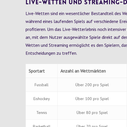
Live-Wetten und Streaming-D
Live-Wetten sind ein wesentlicher Bestandteil des We
während eines laufenden Spiels auf verschiedene Erei
profitieren. Um das Live-Wetterlebnis noch intensiver
an, mit dem Nutzer ausgewählte Spiele direkt auf de
Wetten und Streaming ermöglicht es den Spielern, da
Entscheidungen zu treffen.
Sportart
Anzahl an Wettmärkten
Fussball
Über 200 pro Spiel
Eishockey
Über 100 pro Spiel
Tennis
Über 80 pro Spiel
Basketball
Über 70 pro Spiel