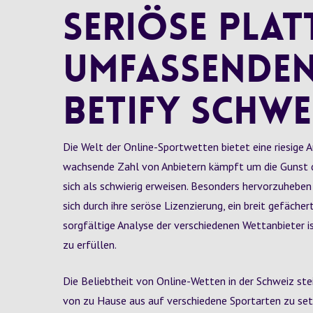
Seriöse Pla
umfassende
betify schwe
Die Welt der Online-Sportwetten bietet eine riesige A
wachsende Zahl von Anbietern kämpft um die Gunst der
sich als schwierig erweisen. Besonders hervorzuheben
sich durch ihre seröse Lizenzierung, ein breit gefäc
sorgfältige Analyse der verschiedenen Wettanbieter i
zu erfüllen.
Die Beliebtheit von Online-Wetten in der Schweiz stei
von zu Hause aus auf verschiedene Sportarten zu setz