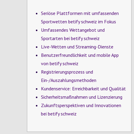
Seriöse Plattformen mit umfassenden
Sportwetten betify schweiz im Fokus
Umfassendes Wettangebot und
Sportarten bei betify schweiz
Live-Wetten und Streaming-Dienste
Benutzerfreundlichkeit und mobile App
von betify schweiz
Registrierungsprozess und
Ein-/Auszahlungsmethoden
Kundenservice: Erreichbarkeit und Qualität
Sicherheitsmaßnahmen und Lizenzierung
Zukunftsperspektiven und Innovationen
bei betify schweiz