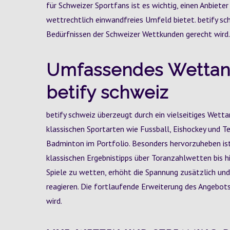
für Schweizer Sportfans ist es wichtig, einen Anbiete
wettrechtlich einwandfreies Umfeld bietet. betify schw
Bedürfnissen der Schweizer Wettkunden gerecht wird.
Umfassendes Wettang
betify schweiz
betify schweiz überzeugt durch ein vielseitiges Wett
klassischen Sportarten wie Fussball, Eishockey und T
Badminton im Portfolio. Besonders hervorzuheben ist
klassischen Ergebnistipps über Toranzahlwetten bis hin
Spiele zu wetten, erhöht die Spannung zusätzlich und
reagieren. Die fortlaufende Erweiterung des Angebots 
wird.