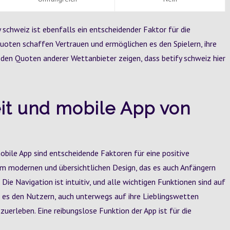
schweiz ist ebenfalls ein entscheidender Faktor für die
Quoten schaffen Vertrauen und ermöglichen es den Spielern, ihre
den Quoten anderer Wettanbieter zeigen, dass betify schweiz hier
it und mobile App von
obile App sind entscheidende Faktoren für eine positive
nem modernen und übersichtlichen Design, das es auch Anfängern
Die Navigation ist intuitiv, und alle wichtigen Funktionen sind auf
t es den Nutzern, auch unterwegs auf ihre Lieblingswetten
uerleben. Eine reibungslose Funktion der App ist für die