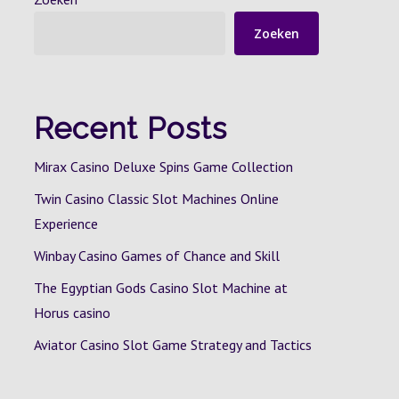
Zoeken
Recent Posts
Mirax Casino Deluxe Spins Game Collection
Twin Casino Classic Slot Machines Online
Experience
Winbay Casino Games of Chance and Skill
The Egyptian Gods Casino Slot Machine at
Horus casino
Aviator Casino Slot Game Strategy and Tactics