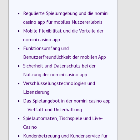
Regulierte Spielumgebung und die nomini
casino app für mobiles Nutzererlebnis
Mobile Flexibilität und die Vorteile der
nomini casino app
Funktionsumfang und
Benutzerfreundlichkeit der mobilen App
Sicherheit und Datenschutz bei der
Nutzung der nomini casino app
Verschlüsselungstechnologien und
Lizenzierung
Das Spielangebot in der nomini casino app
– Vielfalt und Unterhaltung
Spielautomaten, Tischspiele und Live-
Casino
Kundenbetreuung und Kundenservice für