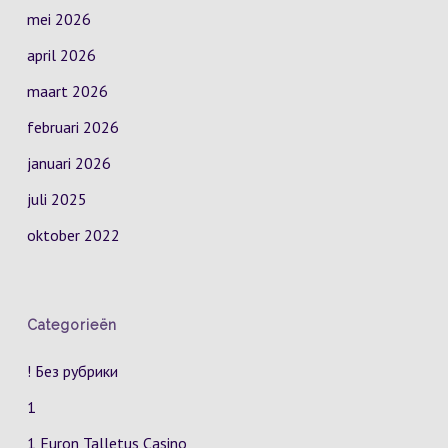
mei 2026
april 2026
maart 2026
februari 2026
januari 2026
juli 2025
oktober 2022
Categorieën
! Без рубрики
1
1 Euron Talletus Casino