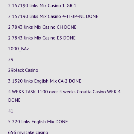
2 157190 links Mix Casino
1-GR
1
2 157190 links Mix Casino
4-IT-JP-NL
DONE
2 7843 links Mix Casino
CH
DONE
2 7843 links Mix Casino
ES
DONE
2000_BAz
29
29black Casino
3 1320 links English Mix
CA-2
DONE
4 WEKS TASK 1100 over 4 weeks Croatia Casino
WEK 4
DONE
41
5 220 links English Mix DONE
656 mystake casino