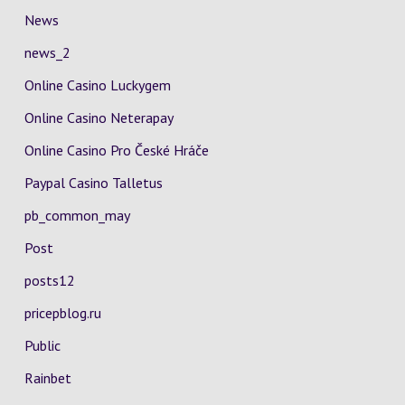
News
news_2
Online Casino Luckygem
Online Casino Neterapay
Online Casino Pro České Hráče
Paypal Casino Talletus
pb_common_may
Post
posts12
pricepblog.ru
Public
Rainbet