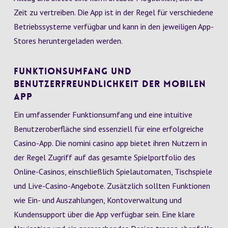
Zeit zu vertreiben. Die App ist in der Regel für verschiedene
Betriebssysteme verfügbar und kann in den jeweiligen App-
Stores heruntergeladen werden.
Funktionsumfang und
Benutzerfreundlichkeit der mobilen
App
Ein umfassender Funktionsumfang und eine intuitive
Benutzeroberfläche sind essenziell für eine erfolgreiche
Casino-App. Die nomini casino app bietet ihren Nutzern in
der Regel Zugriff auf das gesamte Spielportfolio des
Online-Casinos, einschließlich Spielautomaten, Tischspiele
und Live-Casino-Angebote. Zusätzlich sollten Funktionen
wie Ein- und Auszahlungen, Kontoverwaltung und
Kundensupport über die App verfügbar sein. Eine klare