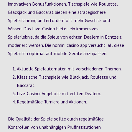
innovativen Bonusfunktionen. Tischspiele wie Roulette,
Blackjack und Baccarat bieten eine strategischere
Spielerfahrung und erfordern oft mehr Geschick und
Wissen. Das Live-Casino bietet ein immersives
Spielerlebnis, da die Spiele von echten Dealern in Echtzeit
moderiert werden. Die nomini casino app versucht, all diese
Spielarten optimal auf mobile Geräte anzupassen.
Aktuelle Spielautomaten mit verschiedenen Themen.
Klassische Tischspiele wie Blackjack, Roulette und
Baccarat.
Live-Casino-Angebote mit echten Dealern.
Regelmäßige Turniere und Aktionen.
Die Qualität der Spiele sollte durch regelmäßige
Kontrollen von unabhängigen Prüfinstitutionen