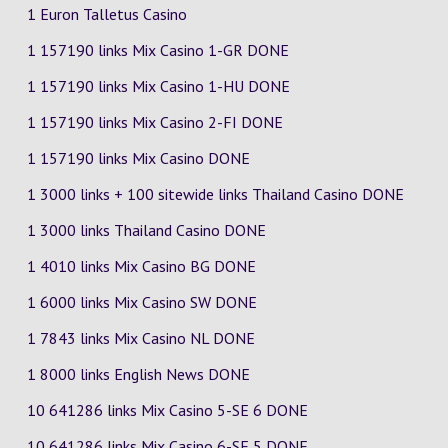
1 Euron Talletus Casino
1 157190 links Mix Casino
1-GR
DONE
1 157190 links Mix Casino
1-HU
DONE
1 157190 links Mix Casino
2-FI
DONE
1 157190 links Mix Casino DONE
1 3000 links + 100 sitewide links Thailand Casino DONE
1 3000 links Thailand Casino DONE
1 4010 links Mix Casino
BG
DONE
1 6000 links Mix Casino
SW
DONE
1 7843 links Mix Casino
NL
DONE
1 8000 links English News DONE
10 641286 links Mix Casino
5-SE
6
DONE
10 641286 links Mix Casino
6-SE
5
DONE