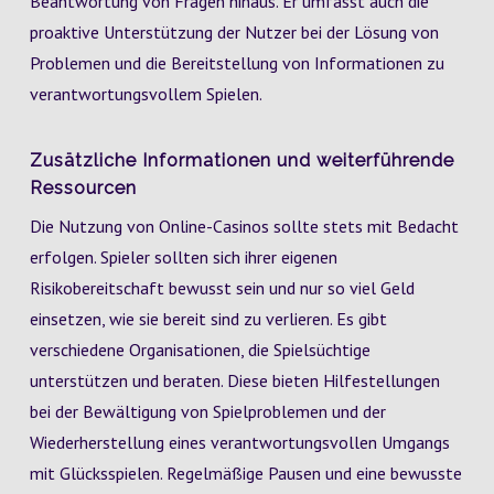
Beantwortung von Fragen hinaus. Er umfasst auch die
proaktive Unterstützung der Nutzer bei der Lösung von
Problemen und die Bereitstellung von Informationen zu
verantwortungsvollem Spielen.
Zusätzliche Informationen und weiterführende
Ressourcen
Die Nutzung von Online-Casinos sollte stets mit Bedacht
erfolgen. Spieler sollten sich ihrer eigenen
Risikobereitschaft bewusst sein und nur so viel Geld
einsetzen, wie sie bereit sind zu verlieren. Es gibt
verschiedene Organisationen, die Spielsüchtige
unterstützen und beraten. Diese bieten Hilfestellungen
bei der Bewältigung von Spielproblemen und der
Wiederherstellung eines verantwortungsvollen Umgangs
mit Glücksspielen. Regelmäßige Pausen und eine bewusste