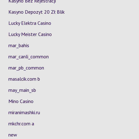
Kasyno Bez Rejestracji
Kasyno Depozyt 20 Zł Blik
Lucky Elektra Casino
Lucky Meister Casino
mar_bahis
mar_canli_common
mar_pb_common
masalcik.com b
may_main_sb
Mino Casino
miranimashki.ru
mkchr.com a
new