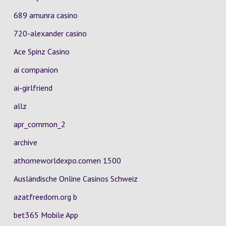
689 amunra casino
720-alexander casino
Ace Spinz Casino
ai companion
ai-girlfriend
allz
apr_common_2
archive
athomeworldexpo.comen 1500
Ausländische Online Casinos Schweiz
azatfreedom.org b
bet365 Mobile App