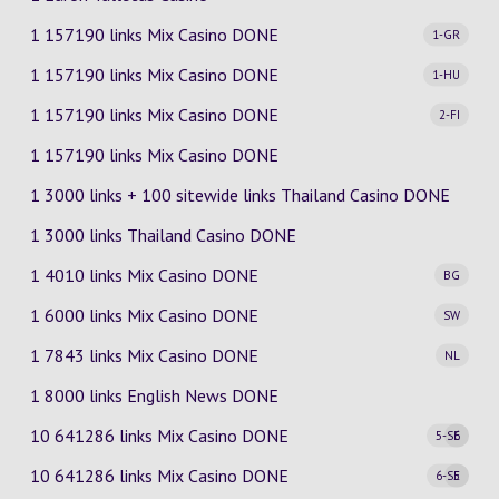
1 157190 links Mix Casino
DONE
1-GR
1 157190 links Mix Casino
DONE
1-HU
1 157190 links Mix Casino
DONE
2-FI
1 157190 links Mix Casino DONE
1 3000 links + 100 sitewide links Thailand Casino DONE
1 3000 links Thailand Casino DONE
1 4010 links Mix Casino
DONE
BG
1 6000 links Mix Casino
DONE
SW
1 7843 links Mix Casino
DONE
NL
1 8000 links English News DONE
10 641286 links Mix Casino
DONE
5-SE
6
10 641286 links Mix Casino
DONE
6-SE
5