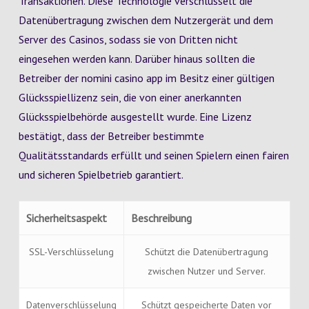
Transaktionen. Diese Technologie verschlüsselt die
Datenübertragung zwischen dem Nutzergerät und dem
Server des Casinos, sodass sie von Dritten nicht
eingesehen werden kann. Darüber hinaus sollten die
Betreiber der nomini casino app im Besitz einer gültigen
Glücksspiellizenz sein, die von einer anerkannten
Glücksspielbehörde ausgestellt wurde. Eine Lizenz
bestätigt, dass der Betreiber bestimmte
Qualitätsstandards erfüllt und seinen Spielern einen fairen
und sicheren Spielbetrieb garantiert.
Sicherheitsaspekt
Beschreibung
SSL-Verschlüsselung
Schützt die Datenübertragung
zwischen Nutzer und Server.
Datenverschlüsselung
Schützt gespeicherte Daten vor