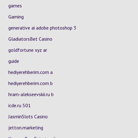
games
Gaming
generative ai adobe photoshop 3
GladiatorsBet Casino
goldfortune xyz ar
guide
hediyerehberim.com a
hediyerehberim.com b
hram-alekseevskii.ru b
icde.ru 501
JasminSlots Casino
jetton.marketing