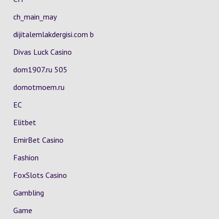
ch_main_may
dijitalemlakdergisi.com b
Divas Luck Casino
dom1907.ru 505
domotmoem.ru
EC
Elitbet
EmirBet Casino
Fashion
FoxSlots Casino
Gambling
Game