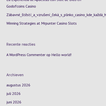
Godofcoins Casino
Zábavné_štěstí_a_vzrušení_čeká_s_plinko_casino_kde_každá_h
Winning Strategies at Mrpunter Casino Slots
Recente reacties
A WordPress Commenter
op
Hello world!
Archieven
augustus 2026
juli 2026
juni 2026