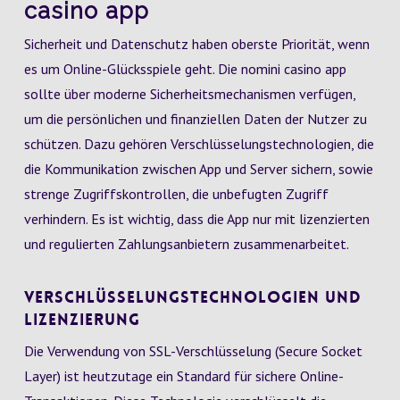
casino app
Sicherheit und Datenschutz haben oberste Priorität, wenn
es um Online-Glücksspiele geht. Die nomini casino app
sollte über moderne Sicherheitsmechanismen verfügen,
um die persönlichen und finanziellen Daten der Nutzer zu
schützen. Dazu gehören Verschlüsselungstechnologien, die
die Kommunikation zwischen App und Server sichern, sowie
strenge Zugriffskontrollen, die unbefugten Zugriff
verhindern. Es ist wichtig, dass die App nur mit lizenzierten
und regulierten Zahlungsanbietern zusammenarbeitet.
Verschlüsselungstechnologien und
Lizenzierung
Die Verwendung von SSL-Verschlüsselung (Secure Socket
Layer) ist heutzutage ein Standard für sichere Online-