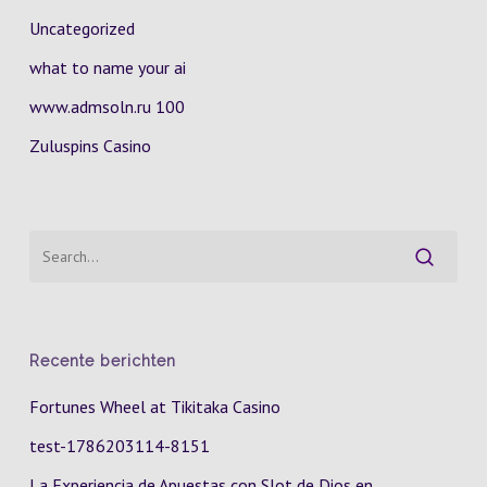
Uncategorized
what to name your ai
www.admsoln.ru 100
Zuluspins Casino
Recente berichten
Fortunes Wheel at Tikitaka Casino
test-1786203114-8151
La Experiencia de Apuestas con Slot de Dios en