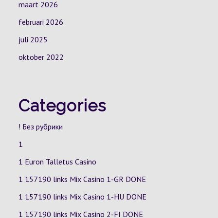
maart 2026
februari 2026
juli 2025
oktober 2022
Categories
! Без рубрики
1
1 Euron Talletus Casino
1 157190 links Mix Casino
1-GR
DONE
1 157190 links Mix Casino
1-HU
DONE
1 157190 links Mix Casino
2-FI
DONE