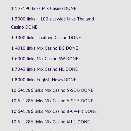
1 157190 links Mix Casino DONE
1 3000 links + 100 sitewide links Thailand
Casino DONE
1 3000 links Thailand Casino DONE
1 4010 links Mix Casino
BG
DONE
1 6000 links Mix Casino
SW
DONE
1 7843 links Mix Casino
NL
DONE
1 8000 links English News DONE
10 641286 links Mix Casino
5-SE
6
DONE
10 641286 links Mix Casino
6-SE
5
DONE
10 641286 links Mix Casino
8-CA-FR
DONE
10 641286 links Mix Casino
AU-1
DONE