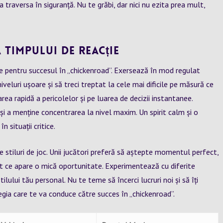
 traversa în siguranță. Nu te grăbi, dar nici nu ezita prea mult,
 Timpului de Reacție
ale pentru succesul în „chickenroad”. Exersează în mod regulat
niveluri ușoare și să treci treptat la cele mai dificile pe măsură ce
rea rapidă a pericolelor și pe luarea de decizii instantanee.
 și a menține concentrarea la nivel maxim. Un spirit calm și o
 situații critice.
 stiluri de joc. Unii jucători preferă să aștepte momentul perfect,
iat ce apare o mică oportunitate. Experimentează cu diferite
ilului tău personal. Nu te teme să încerci lucruri noi și să îți
tegia care te va conduce către succes în „chickenroad”.