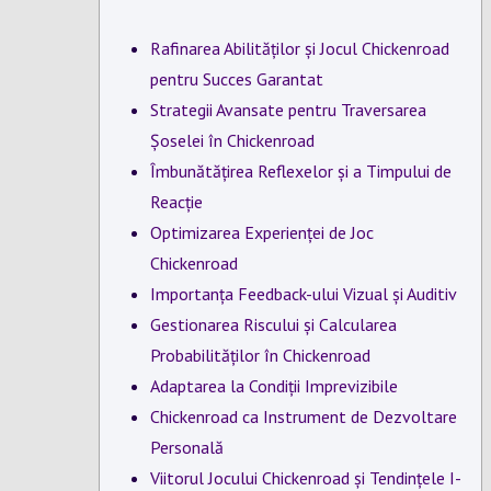
Rafinarea Abilităților și Jocul Chickenroad
pentru Succes Garantat
Strategii Avansate pentru Traversarea
Șoselei în Chickenroad
Îmbunătățirea Reflexelor și a Timpului de
Reacție
Optimizarea Experienței de Joc
Chickenroad
Importanța Feedback-ului Vizual și Auditiv
Gestionarea Riscului și Calcularea
Probabilităților în Chickenroad
Adaptarea la Condiții Imprevizibile
Chickenroad ca Instrument de Dezvoltare
Personală
Viitorul Jocului Chickenroad și Tendințele I-