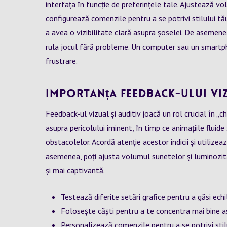
interfața în funcție de preferințele tale. Ajustează v
configurează comenzile pentru a se potrivi stilului tă
a avea o vizibilitate clară asupra șoselei. De asemenea
rula jocul fără probleme. Un computer sau un smartp
frustrare.
Importanța Feedback-ului Viz
Feedback-ul vizual și auditiv joacă un rol crucial în „
asupra pericolului iminent, în timp ce animațiile fluide
obstacolelor. Acordă atenție acestor indicii și utilizea
asemenea, poți ajusta volumul sunetelor și luminozita
și mai captivantă.
Testează diferite setări grafice pentru a găsi echi
Folosește căști pentru a te concentra mai bine asu
Personalizează comenzile pentru a se potrivi stil