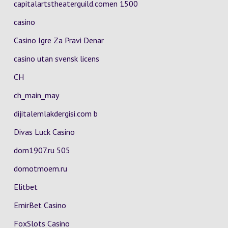
capitalartstheaterguild.comen 1500
casino
Casino Igre Za Pravi Denar
casino utan svensk licens
CH
ch_main_may
dijitalemlakdergisi.com b
Divas Luck Casino
dom1907.ru 505
domotmoem.ru
Elitbet
EmirBet Casino
FoxSlots Casino