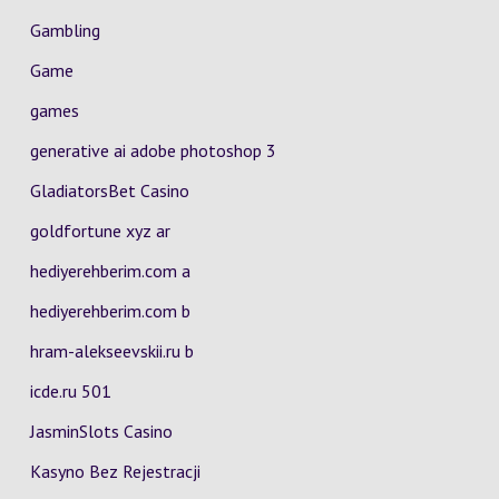
Gambling
Game
games
generative ai adobe photoshop 3
GladiatorsBet Casino
goldfortune xyz ar
hediyerehberim.com a
hediyerehberim.com b
hram-alekseevskii.ru b
icde.ru 501
JasminSlots Casino
Kasyno Bez Rejestracji