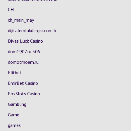
CH
ch_main_may
dijitalemlakdergisi.com b
Divas Luck Casino
dom1907.ru 505
domotmoem.ru
Elitbet
EmirBet Casino
FoxSlots Casino
Gambling
Game
games