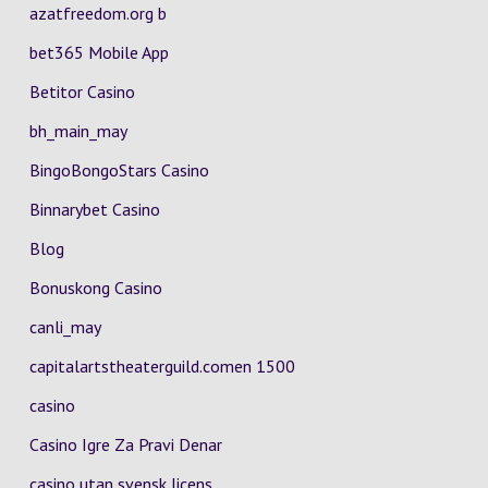
azatfreedom.org b
bet365 Mobile App
Betitor Casino
bh_main_may
BingoBongoStars Casino
Binnarybet Casino
Blog
Bonuskong Casino
canli_may
capitalartstheaterguild.comen 1500
casino
Casino Igre Za Pravi Denar
casino utan svensk licens