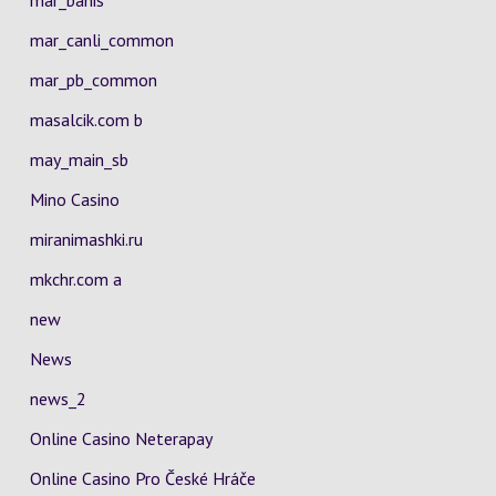
mar_bahis
mar_canli_common
mar_pb_common
masalcik.com b
may_main_sb
Mino Casino
miranimashki.ru
mkchr.com a
new
News
news_2
Online Casino Neterapay
Online Casino Pro České Hráče