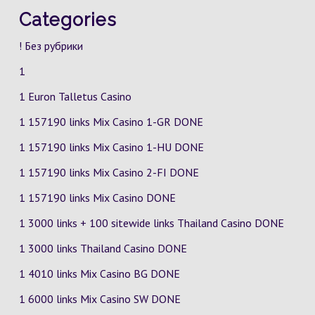
Categories
! Без рубрики
1
1 Euron Talletus Casino
1 157190 links Mix Casino
1-GR
DONE
1 157190 links Mix Casino
1-HU
DONE
1 157190 links Mix Casino
2-FI
DONE
1 157190 links Mix Casino DONE
1 3000 links + 100 sitewide links Thailand Casino DONE
1 3000 links Thailand Casino DONE
1 4010 links Mix Casino
BG
DONE
1 6000 links Mix Casino
SW
DONE