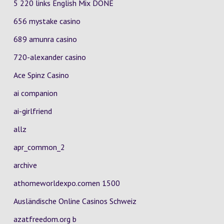
5 220 links English Mix DONE
656 mystake casino
689 amunra casino
720-alexander casino
Ace Spinz Casino
ai companion
ai-girlfriend
allz
apr_common_2
archive
athomeworldexpo.comen 1500
Ausländische Online Casinos Schweiz
azatfreedom.org b