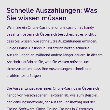
Schnelle Auszahlungen: Was
Sie wissen müssen
Wenn Sie ein Online-Casino in
online casino mit handy
bezahlen österreich
Österreich besuchen, ist es wichtig,
dass Sie wissen, wie schnell die Auszahlungen erfolgen.
Einige Online-Casinos in Österreich bieten schnelle
Auszahlungen an, während andere länger dauern. In diesem
Abschnitt erfahren Sie, was Sie wissen müssen, um
sicherzustellen, dass Ihre Auszahlungen schnell und
problemlos erfolgen.
Die Auszahlungsdauer eines Online-Casinos in Österreich
hängt von verschiedenen Faktoren ab, wie zum Beispiel
der Zahlungsmethode, der Auszahlungsbetrag und der
Casino-Software. Einige Online-Casinos in Österreich