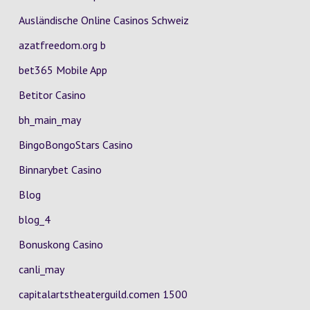
Ausländische Online Casinos Schweiz
azatfreedom.org b
bet365 Mobile App
Betitor Casino
bh_main_may
BingoBongoStars Casino
Binnarybet Casino
Blog
blog_4
Bonuskong Casino
canli_may
capitalartstheaterguild.comen 1500