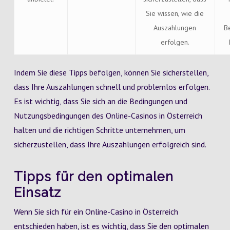
Sie wissen, wie die
Auszahlungen
B
erfolgen.
Indem Sie diese Tipps befolgen, können Sie sicherstellen,
dass Ihre Auszahlungen schnell und problemlos erfolgen.
Es ist wichtig, dass Sie sich an die Bedingungen und
Nutzungsbedingungen des Online-Casinos in Österreich
halten und die richtigen Schritte unternehmen, um
sicherzustellen, dass Ihre Auszahlungen erfolgreich sind.
Tipps für den optimalen
Einsatz
Wenn Sie sich für ein Online-Casino in Österreich
entschieden haben, ist es wichtig, dass Sie den optimalen