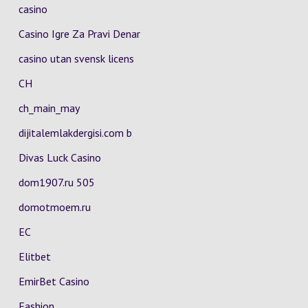
casino
Casino Igre Za Pravi Denar
casino utan svensk licens
CH
ch_main_may
dijitalemlakdergisi.com b
Divas Luck Casino
dom1907.ru 505
domotmoem.ru
EC
Elitbet
EmirBet Casino
Fashion