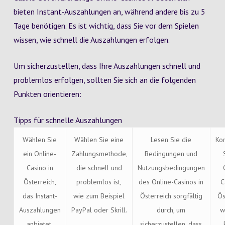
bieten Instant-Auszahlungen an, während andere bis zu 5
Tage benötigen. Es ist wichtig, dass Sie vor dem Spielen
wissen, wie schnell die Auszahlungen erfolgen.
Um sicherzustellen, dass Ihre Auszahlungen schnell und
problemlos erfolgen, sollten Sie sich an die folgenden
Punkten orientieren:
Tipps für schnelle Auszahlungen
Wählen Sie
Wählen Sie eine
Lesen Sie die
Kon
ein Online-
Zahlungsmethode,
Bedingungen und
Casino in
die schnell und
Nutzungsbedingungen
Österreich,
problemlos ist,
des Online-Casinos in
C
das Instant-
wie zum Beispiel
Österreich sorgfältig
Ös
Auszahlungen
PayPal oder Skrill.
durch, um
w
anbietet.
sicherzustellen, dass