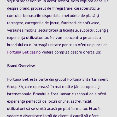
sigur și profesionist. În acest articol, vom explora detaliile
despre brand, procesul de înregistrare, caracteristicile
contului, bonusurile disponibile, metodele de plată și
retragere, categoriile de jocuri, furnizorii de software,
versiunea mobilă, securitatea și licențele, suportul clienți și
experiența utilizatorilor. Ne vom concentra pe analiza
brandului ca o întreagă unitate pentru a oferi un punct de
Fortuna Bet casino
vedere complet despre oferta lor.
Brand Overview
Fortuna Bet este parte din grupul Fortuna Entertainment
Group SA, care operează în mai multe țări europene și
internaționale. Brandul a fost lansat cu scopul de a oferi
experiența perfectă de jocuri online, astfel încât
utilizatorii să se simtă acasă pe platforma lor. Ei au în
vedere o diversitate largă de clienți și caută să ofere