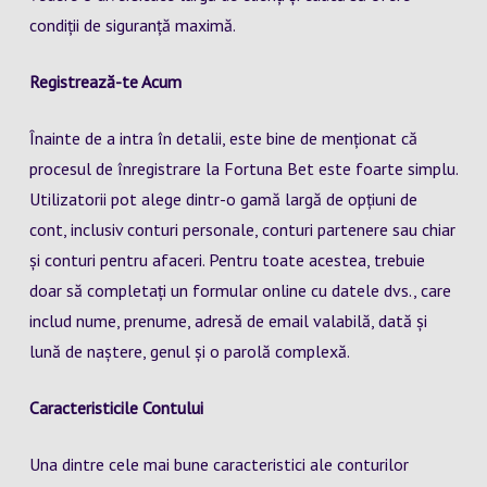
condiții de siguranță maximă.
Registrează-te Acum
Înainte de a intra în detalii, este bine de menționat că
procesul de înregistrare la Fortuna Bet este foarte simplu.
Utilizatorii pot alege dintr-o gamă largă de opțiuni de
cont, inclusiv conturi personale, conturi partenere sau chiar
și conturi pentru afaceri. Pentru toate acestea, trebuie
doar să completați un formular online cu datele dvs., care
includ nume, prenume, adresă de email valabilă, dată și
lună de naștere, genul și o parolă complexă.
Caracteristicile Contului
Una dintre cele mai bune caracteristici ale conturilor