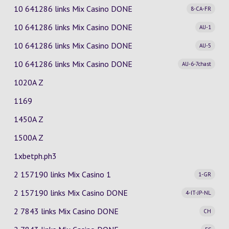
10 641286 links Mix Casino
DONE
8-CA-FR
10 641286 links Mix Casino
DONE
AU-1
10 641286 links Mix Casino
DONE
AU-5
10 641286 links Mix Casino
DONE
AU-6-7chast
1020A Z
1169
1450A Z
1500A Z
1xbetph.ph3
2 157190 links Mix Casino
1
1-GR
2 157190 links Mix Casino
DONE
4-IT-JP-NL
2 7843 links Mix Casino
DONE
CH