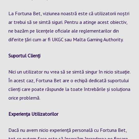
La Fortuna Bet, viziunea noastră este că utilizatorii noștri
ar trebui să se simtă siguri. Pentru a atinge acest obiectiv,
ne bazăm pe licențele oficiale ale reglementarilor din
diferite țări cum ar fi UKGC sau Malta Gaming Authority.
Suportul Clienți
Nici un utilizator nu vrea să se simtă singur în nicio situație.
În acest caz, Fortuna Bet are o echipă dedicată suportului
clienți care poate răspunde la toate întrebările și soluționa
orice problemă.
Experiența Utilizatorilor
Dacă nu avem nicio experiență personală cu Fortuna Bet,
tot ce putem face este să încercăm încrederea pe fiecare