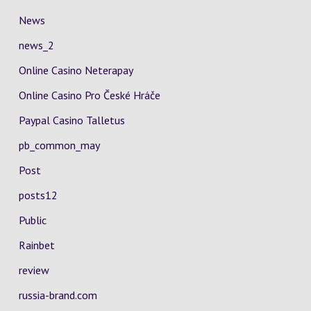
News
news_2
Online Casino Neterapay
Online Casino Pro České Hráče
Paypal Casino Talletus
pb_common_may
Post
posts12
Public
Rainbet
review
russia-brand.com