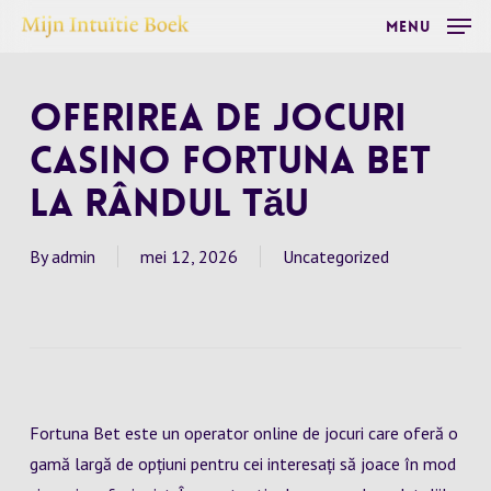
Skip
Menu
to
main
Oferirea de Jocuri
content
Casino Fortuna Bet
la Rândul Tău
By
admin
mei 12, 2026
Uncategorized
Fortuna Bet este un operator online de jocuri care oferă o
gamă largă de opțiuni pentru cei interesați să joace în mod