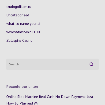
trudogolikam.ru
Uncategorized
what to name your ai
www.admsoln.ru 100
Zuluspins Casino
Recente berichten
Online Slot Machine Real Cash No Down Payment: Just
How to Play and Win