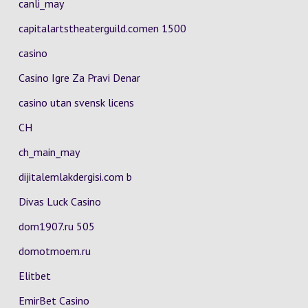
canli_may
capitalartstheaterguild.comen 1500
casino
Casino Igre Za Pravi Denar
casino utan svensk licens
CH
ch_main_may
dijitalemlakdergisi.com b
Divas Luck Casino
dom1907.ru 505
domotmoem.ru
Elitbet
EmirBet Casino