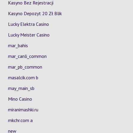
Kasyno Bez Rejestracji
Kasyno Depozyt 20 Zł Blik
Lucky Elektra Casino
Lucky Meister Casino
mar_bahis
mar_canli_common
mar_pb_common
masalcik.com b
may_main_sb
Mino Casino
miranimashki.ru
mkchr.com a
new