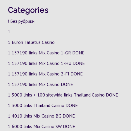
Categories
! Без рубрики
1
1 Euron Talletus Casino
1 157190 links Mix Casino
1-GR
DONE
1 157190 links Mix Casino
1-HU
DONE
1 157190 links Mix Casino
2-FI
DONE
1 157190 links Mix Casino DONE
1 3000 links + 100 sitewide links Thailand Casino DONE
1 3000 links Thailand Casino DONE
1 4010 links Mix Casino
BG
DONE
1 6000 links Mix Casino
SW
DONE