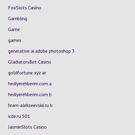
FoxSlots Casino
Gambling
Game
games
generative ai adobe photoshop 3
GladiatorsBet Casino
goldfortune xyz ar
hediyerehberim.com a
hediyerehberim.com b
hram-alekseevskii.ru b
icde.ru 501
JasminSlots Casino