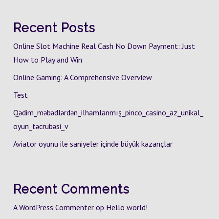
Recent Posts
Online Slot Machine Real Cash No Down Payment: Just
How to Play and Win
Online Gaming: A Comprehensive Overview
Test
Qədim_məbədlərdən_ilhamlanmış_pinco_casino_az_unikal_
oyun_təcrübəsi_v
Aviator oyunu ile saniyeler içinde büyük kazançlar
Recent Comments
A WordPress Commenter
op
Hello world!