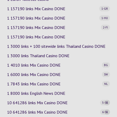
1 157190 links Mix Casino
DONE
1-GR
1 157190 links Mix Casino
DONE
1-HU
1 157190 links Mix Casino
DONE
2-FI
1 157190 links Mix Casino DONE
1 3000 links + 100 sitewide links Thailand Casino DONE
1 3000 links Thailand Casino DONE
1 4010 links Mix Casino
DONE
BG
1 6000 links Mix Casino
DONE
SW
1 7843 links Mix Casino
DONE
NL
1 8000 links English News DONE
10 641286 links Mix Casino
DONE
5-SE
6
10 641286 links Mix Casino
DONE
6-SE
5