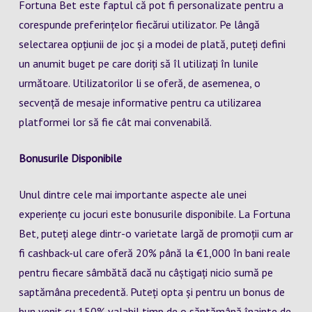
Fortuna Bet este faptul că pot fi personalizate pentru a
corespunde preferințelor fiecărui utilizator. Pe lângă
selectarea opțiunii de joc și a modei de plată, puteți defini
un anumit buget pe care doriți să îl utilizați în lunile
următoare. Utilizatorilor li se oferă, de asemenea, o
secvență de mesaje informative pentru ca utilizarea
platformei lor să fie cât mai convenabilă.
Bonusurile Disponibile
Unul dintre cele mai importante aspecte ale unei
experiențe cu jocuri este bonusurile disponibile. La Fortuna
Bet, puteți alege dintr-o varietate largă de promoții cum ar
fi cashback-ul care oferă 20% până la €1,000 în bani reale
pentru fiecare sâmbătă dacă nu câștigați nicio sumă pe
saptămâna precedentă. Puteți opta și pentru un bonus de
bun venit cu 150% valabil timp de o săptămână înainte de