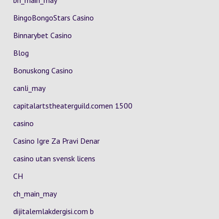
bh_main_may
BingoBongoStars Casino
Binnarybet Casino
Blog
Bonuskong Casino
canli_may
capitalartstheaterguild.comen 1500
casino
Casino Igre Za Pravi Denar
casino utan svensk licens
CH
ch_main_may
dijitalemlakdergisi.com b