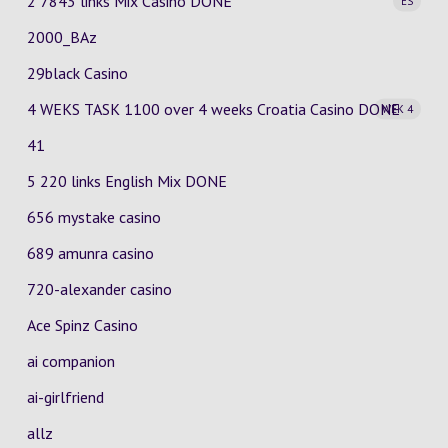
2 7843 links Mix Casino
DONE
ES
2000_BAz
29black Casino
4 WEKS TASK 1100 over 4 weeks Croatia Casino
DONE
WEK 4
41
5 220 links English Mix DONE
656 mystake casino
689 amunra casino
720-alexander casino
Ace Spinz Casino
ai companion
ai-girlfriend
allz