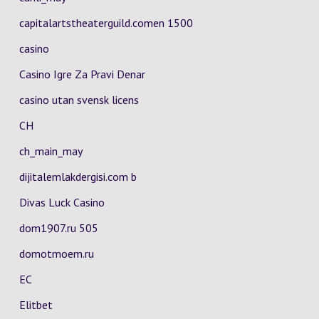
capitalartstheaterguild.comen 1500
casino
Casino Igre Za Pravi Denar
casino utan svensk licens
CH
ch_main_may
dijitalemlakdergisi.com b
Divas Luck Casino
dom1907.ru 505
domotmoem.ru
EC
Elitbet