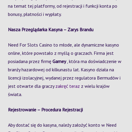
na temat tej platformy, od rejestracji i funkcji konta po
bonusy, płatności i wypłaty.
Nasza Przeglądarka Kasyna – Zarys Brandu
Need For Slots Casino to młode, ale dynamiczne kasyno
online, które powstało z myślą o graczach. Firma jest
posiadana przez firmę
Gamey
, która ma doświadczenie w
branży hazardowej od kilkunastu lat. Kasyno działa na
licencji izolacyjnej, wydanej przez regulatora Bermudów i
jest otwarte dla graczy
zakręć teraz
z wielu krajów
świata.
Rejestrowanie – Procedura Rejestracji
Aby dostać się do kasyna, należy założyć konto w Need