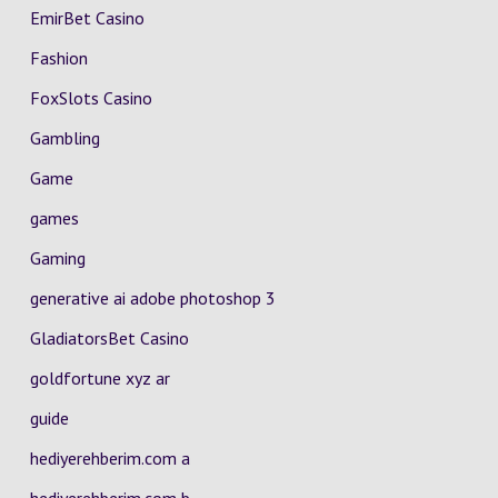
EmirBet Casino
Fashion
FoxSlots Casino
Gambling
Game
games
Gaming
generative ai adobe photoshop 3
GladiatorsBet Casino
goldfortune xyz ar
guide
hediyerehberim.com a