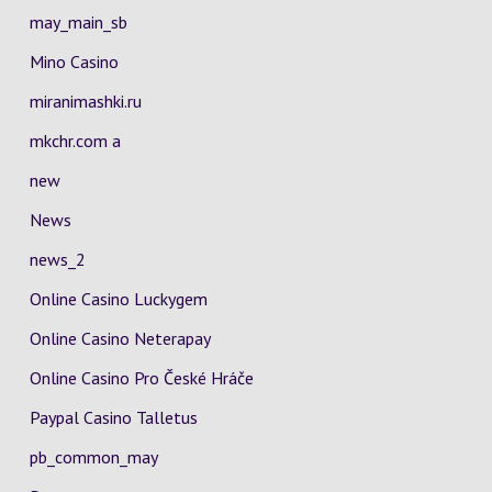
may_main_sb
Mino Casino
miranimashki.ru
mkchr.com a
new
News
news_2
Online Casino Luckygem
Online Casino Neterapay
Online Casino Pro České Hráče
Paypal Casino Talletus
pb_common_may