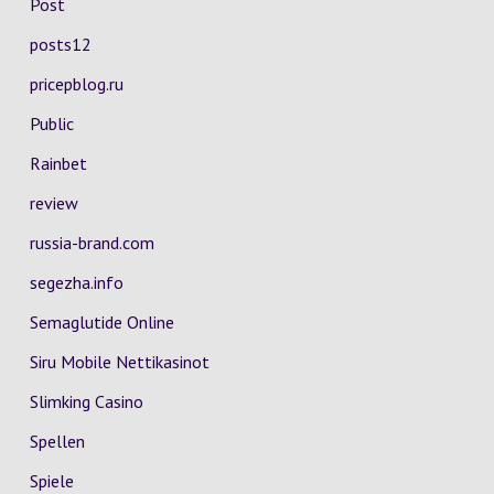
Post
posts12
pricepblog.ru
Public
Rainbet
review
russia-brand.com
segezha.info
Semaglutide Online
Siru Mobile Nettikasinot
Slimking Casino
Spellen
Spiele