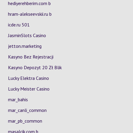
hediyerehberim.com b
hram-alekseevskii.ru b
icde.ru 501
JasminSlots Casino
jetton.marketing
Kasyno Bez Rejestracji
Kasyno Depozyt 20 Zł Blik
Lucky Elektra Casino
Lucky Meister Casino
mar_bahis
mar_canli_common
mar_pb_common
masalcik.com b