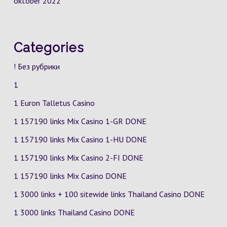
oktober 2022
Categories
! Без рубрики
1
1 Euron Talletus Casino
1 157190 links Mix Casino
1-GR
DONE
1 157190 links Mix Casino
1-HU
DONE
1 157190 links Mix Casino
2-FI
DONE
1 157190 links Mix Casino DONE
1 3000 links + 100 sitewide links Thailand Casino DONE
1 3000 links Thailand Casino DONE