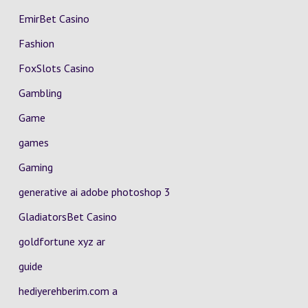
EmirBet Casino
Fashion
FoxSlots Casino
Gambling
Game
games
Gaming
generative ai adobe photoshop 3
GladiatorsBet Casino
goldfortune xyz ar
guide
hediyerehberim.com a