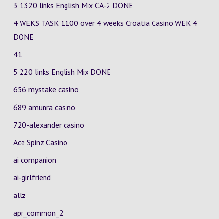
3 1320 links English Mix
CA-2
DONE
4 WEKS TASK 1100 over 4 weeks Croatia Casino
WEK 4
DONE
41
5 220 links English Mix DONE
656 mystake casino
689 amunra casino
720-alexander casino
Ace Spinz Casino
ai companion
ai-girlfriend
allz
apr_common_2