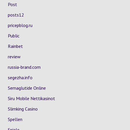
Post
posts12
pricepblog.ru
Public
Rainbet
review
russia-brand.com
segezha.info
Semaglutide Online
Siru Mobile Nettikasinot
Slimking Casino
Spellen
Spiele