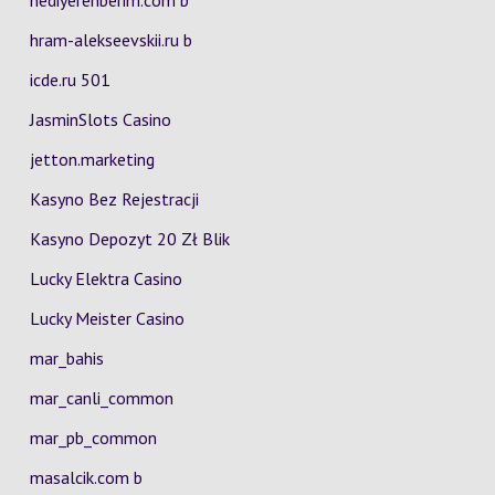
hediyerehberim.com b
hram-alekseevskii.ru b
icde.ru 501
JasminSlots Casino
jetton.marketing
Kasyno Bez Rejestracji
Kasyno Depozyt 20 Zł Blik
Lucky Elektra Casino
Lucky Meister Casino
mar_bahis
mar_canli_common
mar_pb_common
masalcik.com b