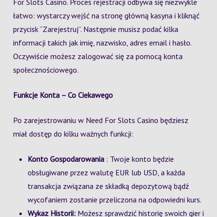
For Slots Casino. Proces rejestracji odbywa się niezwykle
łatwo: wystarczy wejść na stronę główną kasyna i kliknąć
przycisk “Zarejestruj”. Następnie musisz podać kilka
informacji takich jak imię, nazwisko, adres email i hasło.
Oczywiście możesz zalogować się za pomocą konta
społecznościowego.
Funkcje Konta – Co Ciekawego
Po zarejestrowaniu w Need For Slots Casino będziesz
miał dostęp do kilku ważnych funkcji:
Konto Gospodarowania
: Twoje konto będzie
obsługiwane przez walutę EUR lub USD, a każda
transakcja związana ze składką depozytową bądź
wycofaniem zostanie przeliczona na odpowiedni kurs.
Wykaz Historii:
Możesz sprawdzić historię swoich gier i