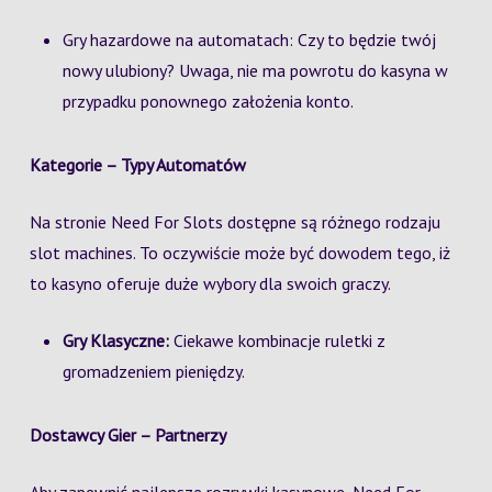
Gry hazardowe na automatach: Czy to będzie twój
nowy ulubiony? Uwaga, nie ma powrotu do kasyna w
przypadku ponownego założenia konto.
Kategorie – Typy Automatów
Na stronie Need For Slots dostępne są różnego rodzaju
slot machines. To oczywiście może być dowodem tego, iż
to kasyno oferuje duże wybory dla swoich graczy.
Gry Klasyczne:
Ciekawe kombinacje ruletki z
gromadzeniem pieniędzy.
Dostawcy Gier – Partnerzy