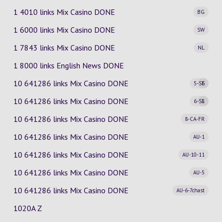
1 4010 links Mix Casino
DONE
BG
1 6000 links Mix Casino
DONE
SW
1 7843 links Mix Casino
DONE
NL
1 8000 links English News DONE
10 641286 links Mix Casino
DONE
5-SE
6
10 641286 links Mix Casino
DONE
6-SE
5
10 641286 links Mix Casino
DONE
8-CA-FR
10 641286 links Mix Casino
DONE
AU-1
10 641286 links Mix Casino
DONE
AU-10-11
10 641286 links Mix Casino
DONE
AU-5
10 641286 links Mix Casino
DONE
AU-6-7chast
1020A Z