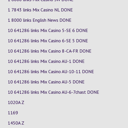
1 7843 links Mix Casino
NL
DONE
1 8000 links English News DONE
10 641286 links Mix Casino
5-SE
6
DONE
10 641286 links Mix Casino
6-SE
5
DONE
10 641286 links Mix Casino
8-CA-FR
DONE
10 641286 links Mix Casino
AU-1
DONE
10 641286 links Mix Casino
AU-10-11
DONE
10 641286 links Mix Casino
AU-5
DONE
10 641286 links Mix Casino
AU-6-7chast
DONE
1020A Z
1169
1450A Z