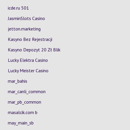
icde.ru 501
JasminSlots Casino
jetton.marketing
Kasyno Bez Rejestracji
Kasyno Depozyt 20 Zł Blik
Lucky Elektra Casino
Lucky Meister Casino
mar_bahis
mar_canli_common
mar_pb_common
masalcik.com b
may_main_sb