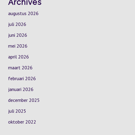
Archives
augustus 2026
juli 2026
juni 2026
mei 2026
april 2026
maart 2026
februari 2026
januari 2026
december 2025
juli 2025
oktober 2022