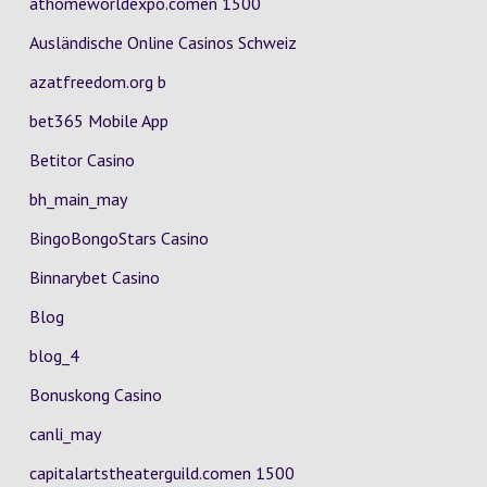
athomeworldexpo.comen 1500
Ausländische Online Casinos Schweiz
azatfreedom.org b
bet365 Mobile App
Betitor Casino
bh_main_may
BingoBongoStars Casino
Binnarybet Casino
Blog
blog_4
Bonuskong Casino
canli_may
capitalartstheaterguild.comen 1500