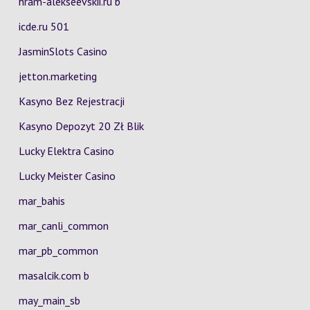
hram-alekseevskii.ru b
icde.ru 501
JasminSlots Casino
jetton.marketing
Kasyno Bez Rejestracji
Kasyno Depozyt 20 Zł Blik
Lucky Elektra Casino
Lucky Meister Casino
mar_bahis
mar_canli_common
mar_pb_common
masalcik.com b
may_main_sb