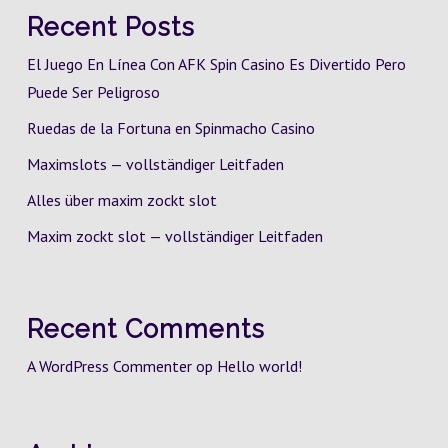
Recent Posts
El Juego En Línea Con AFK Spin Casino Es Divertido Pero
Puede Ser Peligroso
Ruedas de la Fortuna en Spinmacho Casino
Maximslots — vollständiger Leitfaden
Alles über maxim zockt slot
Maxim zockt slot — vollständiger Leitfaden
Recent Comments
A WordPress Commenter
op
Hello world!