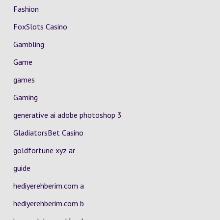
Fashion
FoxSlots Casino
Gambling
Game
games
Gaming
generative ai adobe photoshop 3
GladiatorsBet Casino
goldfortune xyz ar
guide
hediyerehberim.com a
hediyerehberim.com b