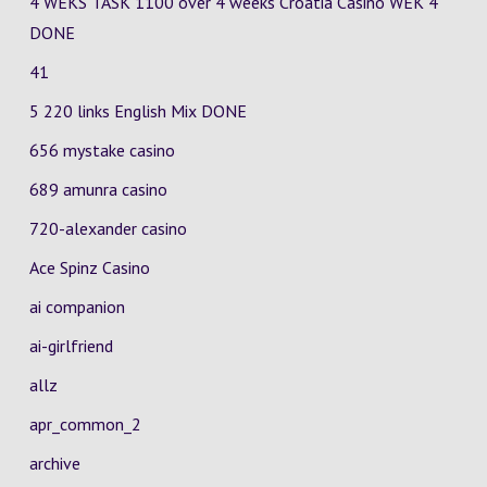
4 WEKS TASK 1100 over 4 weeks Croatia Casino
WEK 4
DONE
41
5 220 links English Mix DONE
656 mystake casino
689 amunra casino
720-alexander casino
Ace Spinz Casino
ai companion
ai-girlfriend
allz
apr_common_2
archive