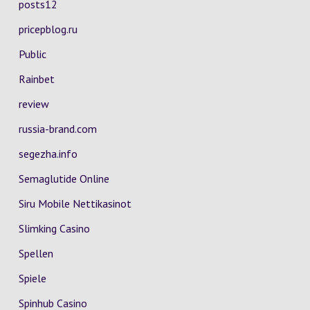
posts12
pricepblog.ru
Public
Rainbet
review
russia-brand.com
segezha.info
Semaglutide Online
Siru Mobile Nettikasinot
Slimking Casino
Spellen
Spiele
Spinhub Casino