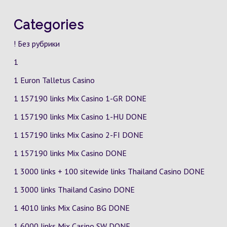
Categories
! Без рубрики
1
1 Euron Talletus Casino
1 157190 links Mix Casino
1-GR
DONE
1 157190 links Mix Casino
1-HU
DONE
1 157190 links Mix Casino
2-FI
DONE
1 157190 links Mix Casino DONE
1 3000 links + 100 sitewide links Thailand Casino DONE
1 3000 links Thailand Casino DONE
1 4010 links Mix Casino
BG
DONE
1 6000 links Mix Casino
SW
DONE