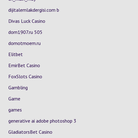
dijitalemlakdergisi.com b
Divas Luck Casino
dom1907.ru 505
domotmoem.ru
Elitbet
EmirBet Casino
FoxSlots Casino
Gambling
Game
games
generative ai adobe photoshop 3
GladiatorsBet Casino