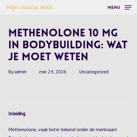
Skip
Menu
to
main
Methenolone 10 mg
content
in Bodybuilding: Wat
je Moet Weten
By
admin
mei 24, 2026
Uncategorized
Inleiding
Methenolone, vaak beter bekend onder de merknaam