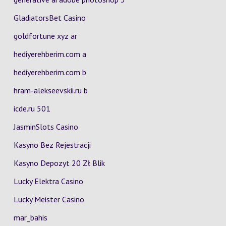
GladiatorsBet Casino
goldfortune xyz ar
hediyerehberim.com a
hediyerehberim.com b
hram-alekseevskii.ru b
icde.ru 501
JasminSlots Casino
Kasyno Bez Rejestracji
Kasyno Depozyt 20 Zł Blik
Lucky Elektra Casino
Lucky Meister Casino
mar_bahis