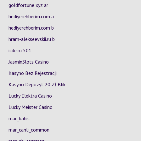
goldfortune xyz ar
hediyerehberim.com a
hediyerehberim.com b
hram-alekseevskii.ru b
icde.ru 501
JasminSlots Casino
Kasyno Bez Rejestracji
Kasyno Depozyt 20 Zł Blik
Lucky Elektra Casino
Lucky Meister Casino
mar_bahis
mar_canli_common