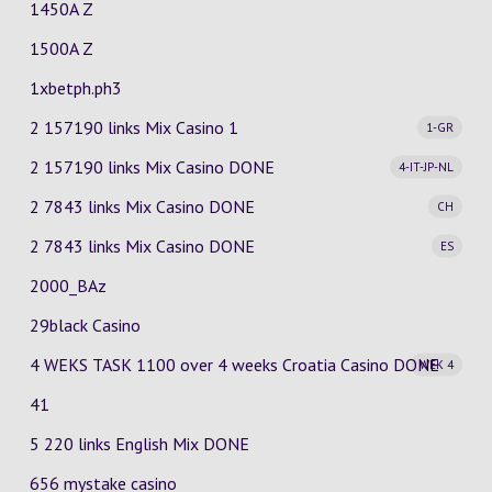
1450A Z
1500A Z
1xbetph.ph3
2 157190 links Mix Casino
1
1-GR
2 157190 links Mix Casino
DONE
4-IT-JP-NL
2 7843 links Mix Casino
DONE
CH
2 7843 links Mix Casino
DONE
ES
2000_BAz
29black Casino
4 WEKS TASK 1100 over 4 weeks Croatia Casino
DONE
WEK 4
41
5 220 links English Mix DONE
656 mystake casino