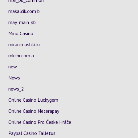
mar_pb_common
masalcik.com b
may_main_sb
Mino Casino
miranimashki.ru
mkchr.com a
new
News
news_2
Online Casino Luckygem
Online Casino Neterapay
Online Casino Pro České Hráče
Paypal Casino Talletus