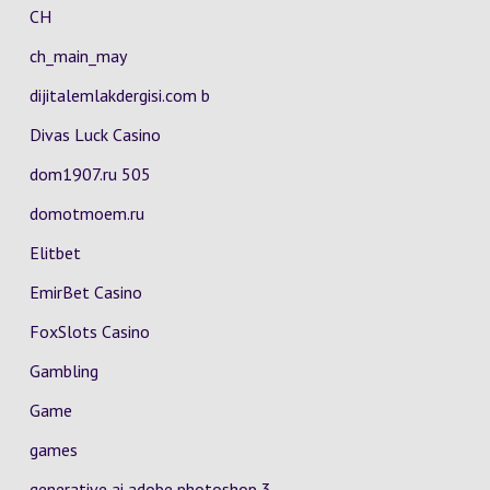
CH
ch_main_may
dijitalemlakdergisi.com b
Divas Luck Casino
dom1907.ru 505
domotmoem.ru
Elitbet
EmirBet Casino
FoxSlots Casino
Gambling
Game
games
generative ai adobe photoshop 3