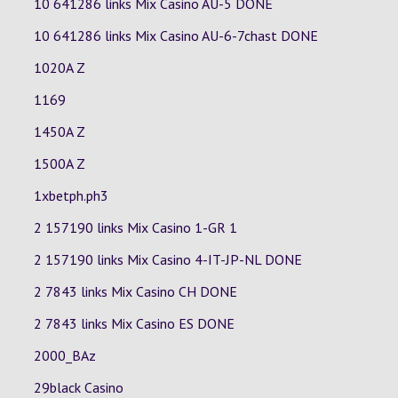
10 641286 links Mix Casino
AU-5
DONE
10 641286 links Mix Casino
AU-6-7chast
DONE
1020A Z
1169
1450A Z
1500A Z
1xbetph.ph3
2 157190 links Mix Casino
1-GR
1
2 157190 links Mix Casino
4-IT-JP-NL
DONE
2 7843 links Mix Casino
CH
DONE
2 7843 links Mix Casino
ES
DONE
2000_BAz
29black Casino