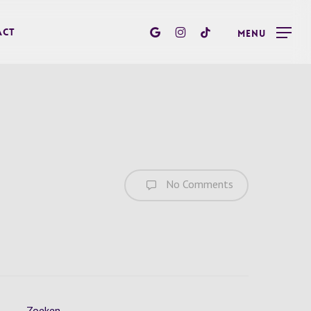
google-
instagram
tiktok
act
Menu
plus
No Comments
Zoeken