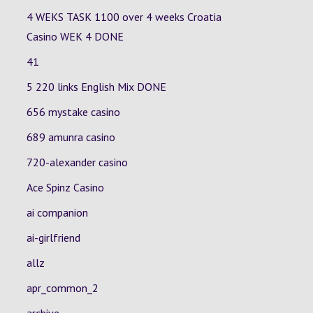
4 WEKS TASK 1100 over 4 weeks Croatia
Casino
WEK 4
DONE
41
5 220 links English Mix DONE
656 mystake casino
689 amunra casino
720-alexander casino
Ace Spinz Casino
ai companion
ai-girlfriend
allz
apr_common_2