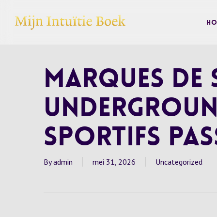
Skip
to
Ho
main
content
Marques de 
Undergroun
Sportifs Pa
By
admin
mei 31, 2026
Uncategorized