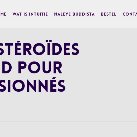
me
Wat is Intuitie
Naleye Buddista
BESTEL
Cont
Stéroïdes
d pour
ssionnés