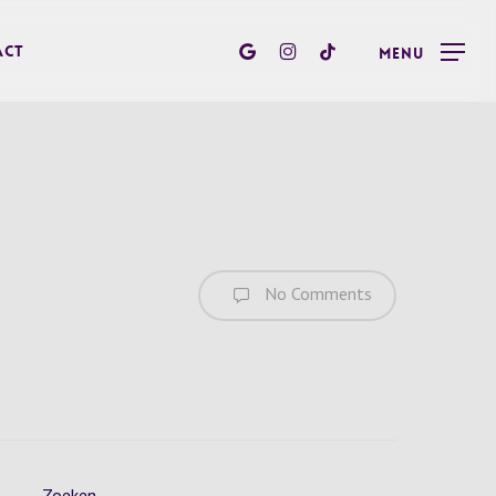
google-
instagram
tiktok
act
Menu
plus
No Comments
Zoeken