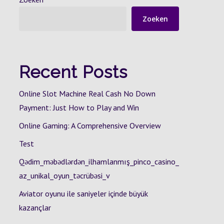
Zoeken
Recent Posts
Online Slot Machine Real Cash No Down
Payment: Just How to Play and Win
Online Gaming: A Comprehensive Overview
Test
Qədim_məbədlərdən_ilhamlanmış_pinco_casino_
az_unikal_oyun_təcrübəsi_v
Aviator oyunu ile saniyeler içinde büyük
kazançlar