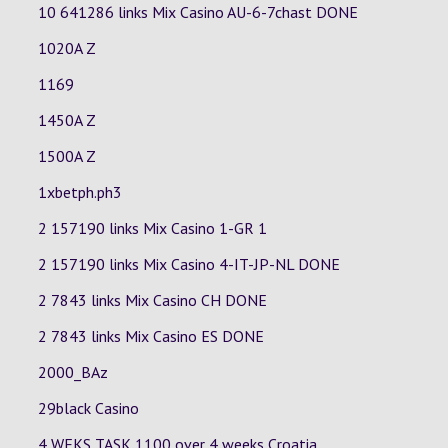
10 641286 links Mix Casino
AU-6-7chast
DONE
1020A Z
1169
1450A Z
1500A Z
1xbetph.ph3
2 157190 links Mix Casino
1-GR
1
2 157190 links Mix Casino
4-IT-JP-NL
DONE
2 7843 links Mix Casino
CH
DONE
2 7843 links Mix Casino
ES
DONE
2000_BAz
29black Casino
4 WEKS TASK 1100 over 4 weeks Croatia