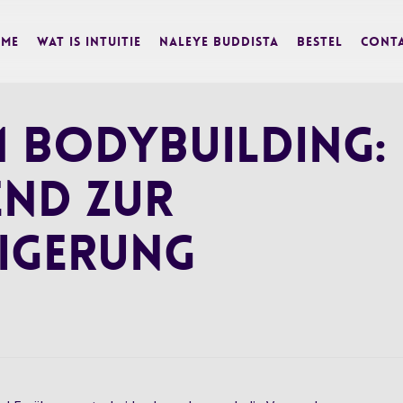
me
Wat is Intuitie
Naleye Buddista
BESTEL
Cont
m Bodybuilding:
end zur
eigerung