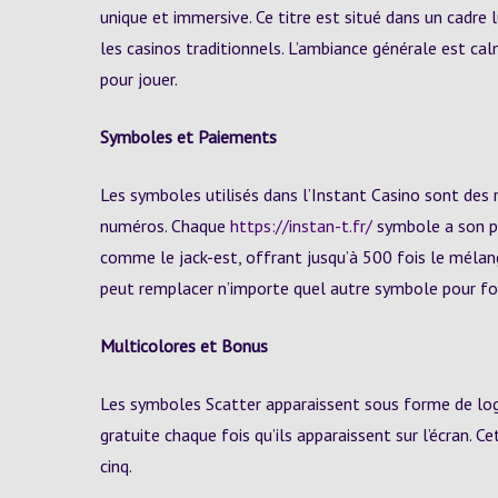
unique et immersive. Ce titre est situé dans un cadre
les casinos traditionnels. L’ambiance générale est ca
pour jouer.
Symboles et Paiements
Les symboles utilisés dans l’Instant Casino sont des rep
numéros. Chaque
https://instan-t.fr/
symbole a son pr
comme le jack-est, offrant jusqu’à 500 fois le mélan
peut remplacer n’importe quel autre symbole pour f
Multicolores et Bonus
Les symboles Scatter apparaissent sous forme de log
gratuite chaque fois qu’ils apparaissent sur l’écran. C
cinq.