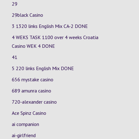
29
29black Casino
3 1320 links English Mix
CA-2
DONE
4 WEKS TASK 1100 over 4 weeks Croatia
Casino
WEK 4
DONE
41
5 220 links English Mix DONE
656 mystake casino
689 amunra casino
720-alexander casino
Ace Spinz Casino
ai companion
ai-girlfriend