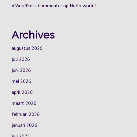
A WordPress Commenter
op
Hello world!
Archives
augustus 2026
juli 2026
juni 2026
mei 2026
april 2026
maart 2026
februari 2026
januari 2026
juli 2025