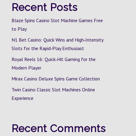
Recent Posts
Blaze Spins Casino Slot Machine Games Free
to Play
N1 Bet Casino: Quick Wins and High‑Intensity
Slots for the Rapid‑Play Enthusiast
Royal Reels 16: Quick‑Hit Gaming for the
Modern Player
Mirax Casino Deluxe Spins Game Collection
Twin Casino Classic Slot Machines Online
Experience
Recent Comments