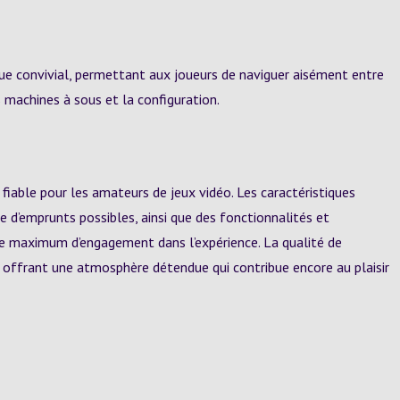
que convivial, permettant aux joueurs de naviguer aisément entre
 machines à sous et la configuration.
 fiable pour les amateurs de jeux vidéo. Les caractéristiques
e d’emprunts possibles, ainsi que des fonctionnalités et
le maximum d’engagement dans l’expérience. La qualité de
offrant une atmosphère détendue qui contribue encore au plaisir