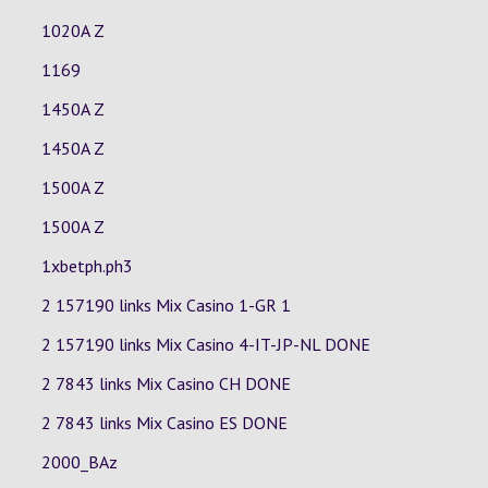
1020A Z
1169
1450A Z
1450A Z
1500A Z
1500A Z
1xbetph.ph3
2 157190 links Mix Casino
1-GR
1
2 157190 links Mix Casino
4-IT-JP-NL
DONE
2 7843 links Mix Casino
CH
DONE
2 7843 links Mix Casino
ES
DONE
2000_BAz