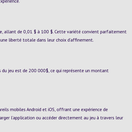
xpérience.
e, allant de 0,01 $ à 100 $. Cette variété convient parfaitement
une liberté totale dans leur choix d’affinement.
 du jeu est de 200 000$, ce qui représente un montant
reils mobiles Android et iOS, offrant une expérience de
ger l’application ou accéder directement au jeu à travers leur