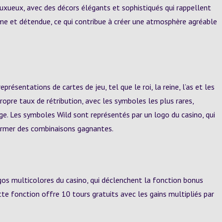
 luxueux, avec des décors élégants et sophistiqués qui rappellent
lme et détendue, ce qui contribue à créer une atmosphère agréable
résentations de cartes de jeu, tel que le roi, la reine, l’as et les
opre taux de rétribution, avec les symboles les plus rares,
ge. Les symboles Wild sont représentés par un logo du casino, qui
ormer des combinaisons gagnantes.
os multicolores du casino, qui déclenchent la fonction bonus
ette fonction offre 10 tours gratuits avec les gains multipliés par