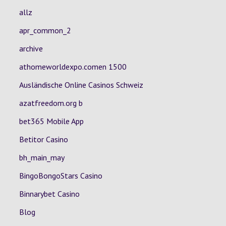
allz
apr_common_2
archive
athomeworldexpo.comen 1500
Ausländische Online Casinos Schweiz
azatfreedom.org b
bet365 Mobile App
Betitor Casino
bh_main_may
BingoBongoStars Casino
Binnarybet Casino
Blog