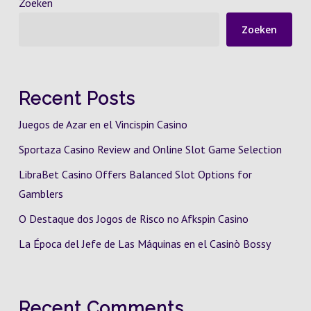
Zoeken
Zoeken
Recent Posts
Juegos de Azar en el Vincispin Casino
Sportaza Casino Review and Online Slot Game Selection
LibraBet Casino Offers Balanced Slot Options for
Gamblers
O Destaque dos Jogos de Risco no Afkspin Casino
La Época del Jefe de Las Máquinas en el Casinò Bossy
Recent Comments