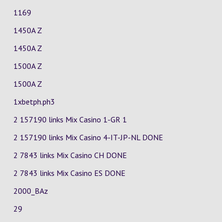
1169
1450A Z
1450A Z
1500A Z
1500A Z
1xbetph.ph3
2 157190 links Mix Casino
1-GR
1
2 157190 links Mix Casino
4-IT-JP-NL
DONE
2 7843 links Mix Casino
CH
DONE
2 7843 links Mix Casino
ES
DONE
2000_BAz
29