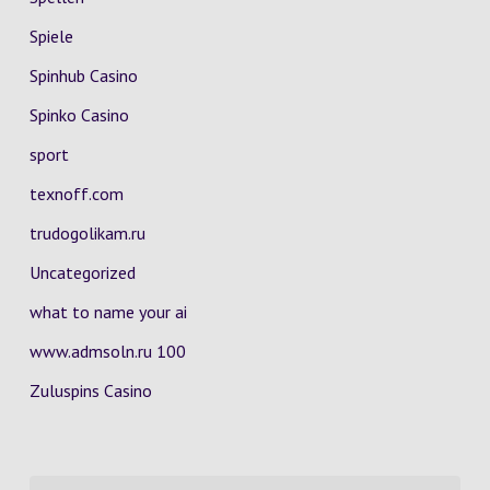
Spiele
Spinhub Casino
Spinko Casino
sport
texnoff.com
trudogolikam.ru
Uncategorized
what to name your ai
www.admsoln.ru 100
Zuluspins Casino