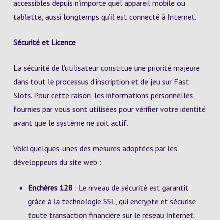
accessibles depuis n’importe quel appareil mobile ou
tablette, aussi longtemps qu’il est connecté à Internet.
Sécurité et Licence
La sécurité de l’utilisateur constitue une priorité majeure
dans tout le processus d’inscription et de jeu sur Fast
Slots. Pour cette raison, les informations personnelles
fournies par vous sont utilisées pour vérifier votre identité
avant que le système ne soit actif.
Voici quelques-unes des mesures adoptées par les
développeurs du site web :
Enchères 128
: Le niveau de sécurité est garantit
grâce à la technologie SSL, qui encrypte et sécurise
toute transaction financière sur le réseau Internet.