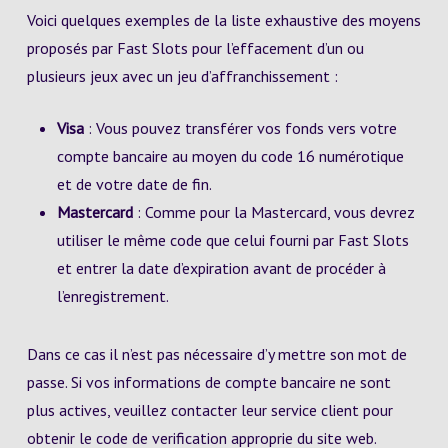
Voici quelques exemples de la liste exhaustive des moyens
proposés par Fast Slots pour l’effacement d’un ou
plusieurs jeux avec un jeu d’affranchissement :
Visa
: Vous pouvez transférer vos fonds vers votre
compte bancaire au moyen du code 16 numérotique
et de votre date de fin.
Mastercard
: Comme pour la Mastercard, vous devrez
utiliser le même code que celui fourni par Fast Slots
et entrer la date d’expiration avant de procéder à
l’enregistrement.
Dans ce cas il n’est pas nécessaire d’y mettre son mot de
passe. Si vos informations de compte bancaire ne sont
plus actives, veuillez contacter leur service client pour
obtenir le code de verification approprie du site web.