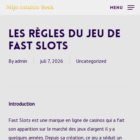
Skip
Menu
to
main
Les Règles du Jeu de
content
Fast Slots
By
admin
juli 7, 2026
Uncategorized
Introduction
Fast Slots est une marque en ligne de casinos qui a fait
son apparition sur le marché des jeux d’argent il y a
quelques années. Depuis sa création, ce jeu a séduit un