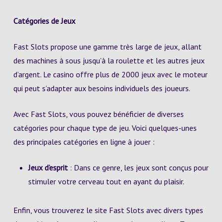
Catégories de Jeux
Fast Slots propose une gamme très large de jeux, allant
des machines à sous jusqu’à la roulette et les autres jeux
d’argent. Le casino offre plus de 2000 jeux avec le moteur
qui peut s’adapter aux besoins individuels des joueurs.
Avec Fast Slots, vous pouvez bénéficier de diverses
catégories pour chaque type de jeu. Voici quelques-unes
des principales catégories en ligne à jouer :
Jeux d’esprit
: Dans ce genre, les jeux sont conçus pour
stimuler votre cerveau tout en ayant du plaisir.
Enfin, vous trouverez le site Fast Slots avec divers types