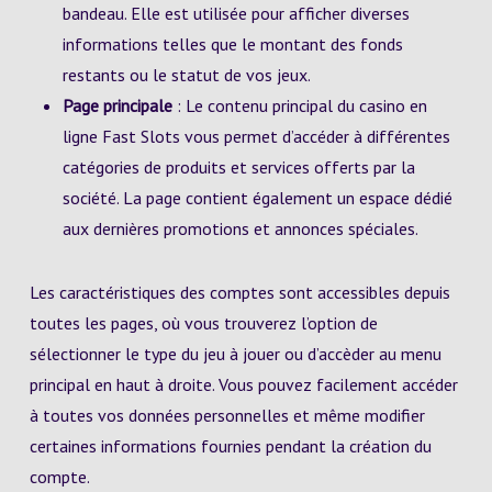
bandeau. Elle est utilisée pour afficher diverses
informations telles que le montant des fonds
restants ou le statut de vos jeux.
Page principale
: Le contenu principal du casino en
ligne Fast Slots vous permet d’accéder à différentes
catégories de produits et services offerts par la
société. La page contient également un espace dédié
aux dernières promotions et annonces spéciales.
Les caractéristiques des comptes sont accessibles depuis
toutes les pages, où vous trouverez l’option de
sélectionner le type du jeu à jouer ou d’accèder au menu
principal en haut à droite. Vous pouvez facilement accéder
à toutes vos données personnelles et même modifier
certaines informations fournies pendant la création du
compte.