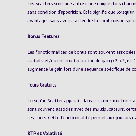
Les Scatters sont une autre icône unique dans chaque
sans condition d’apparition. Cela signifie que lorsqu’
avantages sans avoir à attendre la combinaison spécif
Bonus Features
Les fonctionnalités de bonus sont souvent associées 
gratuits et/ou une multiplication du gain (x2, x3, etc
augmente le gain lors d’une séquence spécifique de c
Tours Gratuits
Lorsqu’un Scatter apparaît dans certaines machines à s
sont souvent associés avec des multiplicateurs, cer
ces tours. Cette fonctionnalité permet aux joueurs d
RTP et Volatilité