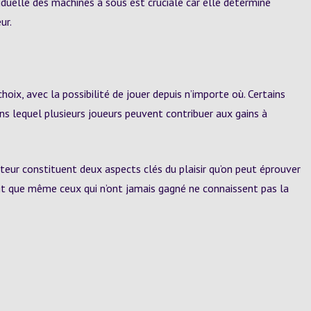
iduelle des machines à sous est cruciale car elle détermine
ur.
hoix, avec la possibilité de jouer depuis n’importe où. Certains
ans lequel plusieurs joueurs peuvent contribuer aux gains à
ateur constituent deux aspects clés du plaisir qu’on peut éprouver
ntit que même ceux qui n’ont jamais gagné ne connaissent pas la