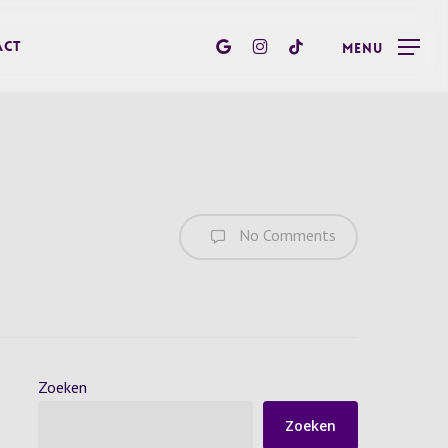
google-
instagram
tiktok
act
Menu
plus
No Comments
Zoeken
Zoeken