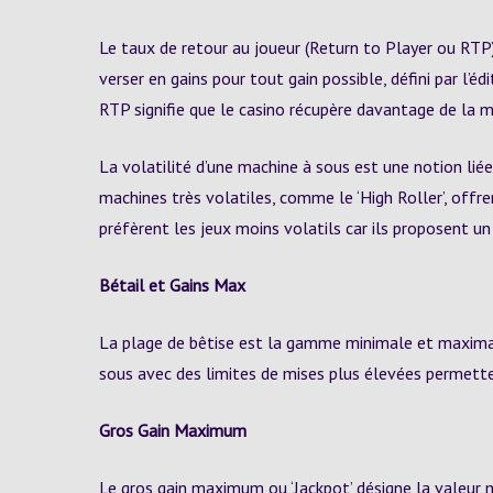
Le taux de retour au joueur (Return to Player ou RT
verser en gains pour tout gain possible, défini par l’
RTP signifie que le casino récupère davantage de la m
La volatilité d’une machine à sous est une notion l
machines très volatiles, comme le ‘High Roller’, offr
préfèrent les jeux moins volatils car ils proposent un
Bétail et Gains Max
La plage de bêtise est la gamme minimale et maximal
sous avec des limites de mises plus élevées permette
Gros Gain Maximum
Le gros gain maximum ou ‘Jackpot’ désigne la valeur