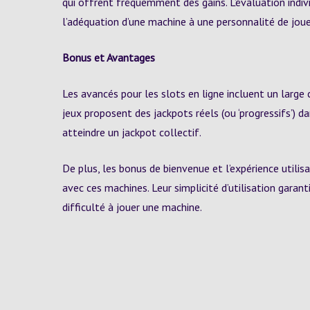
qui offrent fréquemment des gains. L’évaluation indiv
l’adéquation d’une machine à une personnalité de joue
Bonus et Avantages
Les avancés pour les slots en ligne incluent un large c
jeux proposent des jackpots réels (ou ‘progressifs’) d
atteindre un jackpot collectif.
De plus, les bonus de bienvenue et l’expérience utilis
avec ces machines. Leur simplicité d’utilisation gara
difficulté à jouer une machine.