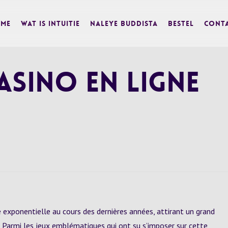
me
Wat is Intuitie
Naleye Buddista
BESTEL
Cont
Casino En Ligne
e exponentielle au cours des dernières années, attirant un grand
. Parmi les jeux emblématiques qui ont su s’imposer sur cette