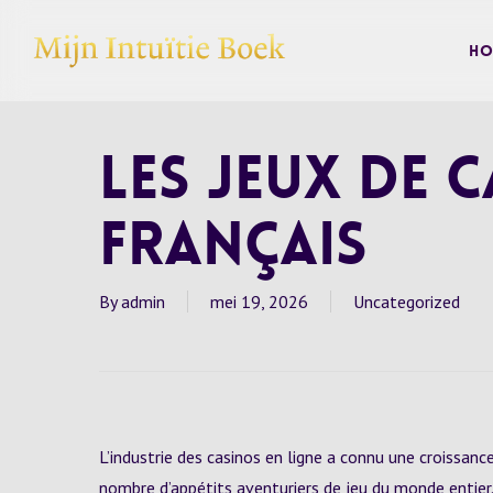
Skip
to
Ho
main
content
Les Jeux de 
Français
By
admin
mei 19, 2026
Uncategorized
L’industrie des casinos en ligne a connu une croissanc
nombre d’appétits aventuriers de jeu du monde entier