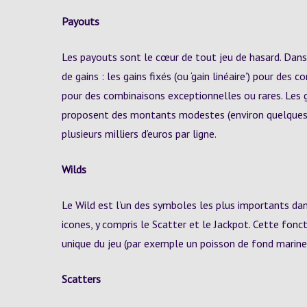
Payouts
Les payouts sont le cœur de tout jeu de hasard. Dans 
de gains : les gains fixés (ou ‘gain linéaire’) pour des
pour des combinaisons exceptionnelles ou rares. Les g
proposent des montants modestes (environ quelques d
plusieurs milliers d’euros par ligne.
Wilds
Le Wild est l’un des symboles les plus importants dan
icones, y compris le Scatter et le Jackpot. Cette fon
unique du jeu (par exemple un poisson de fond marine 
Scatters