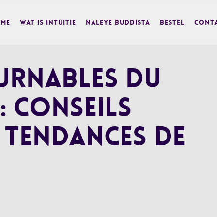
me
Wat is Intuitie
Naleye Buddista
BESTEL
Cont
urnables du
: conseils
 tendances de