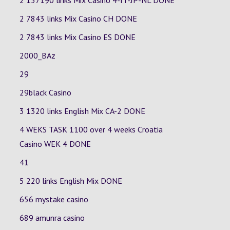
2 157190 links Mix Casino
4-IT-JP-NL
DONE
2 7843 links Mix Casino
CH
DONE
2 7843 links Mix Casino
ES
DONE
2000_BAz
29
29black Casino
3 1320 links English Mix
CA-2
DONE
4 WEKS TASK 1100 over 4 weeks Croatia
Casino
WEK 4
DONE
41
5 220 links English Mix DONE
656 mystake casino
689 amunra casino