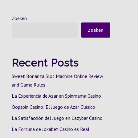
Zoeken
Zoeken
Recent Posts
Sweet Bonanza Slot Machine Online Review
and Game Rules
La Experiencia de Azar en Spinmama Casino
Oopspin Casino: El Juego de Azar Clásico
La Satisfacción del Juego en Lazybar Casino
La Fortuna de Jokabet Casino es Real