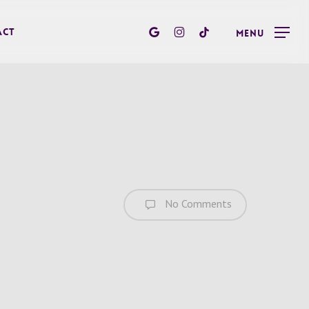
google-
instagram
tiktok
act
Menu
plus
No Comments