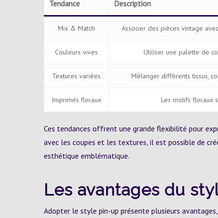
Tendance
Description
Mix & Match
Associer des pièces vintage av
Couleurs vives
Utiliser une palette de c
Textures variées
Mélanger différents tissus, co
Imprimés floraux
Les motifs floraux s
Ces tendances offrent une grande flexibilité pour expr
avec les coupes et les textures, il est possible de c
esthétique emblématique.
Les avantages du sty
Adopter le style pin-up présente plusieurs avantages,