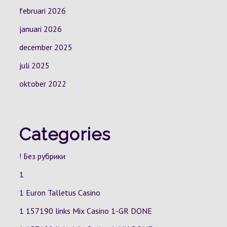
februari 2026
januari 2026
december 2025
juli 2025
oktober 2022
Categories
! Без рубрики
1
1 Euron Talletus Casino
1 157190 links Mix Casino
1-GR
DONE