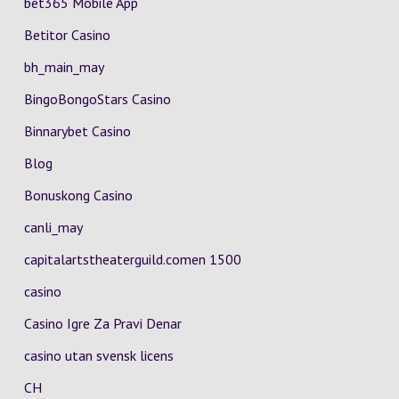
bet365 Mobile App
Betitor Casino
bh_main_may
BingoBongoStars Casino
Binnarybet Casino
Blog
Bonuskong Casino
canli_may
capitalartstheaterguild.comen 1500
casino
Casino Igre Za Pravi Denar
casino utan svensk licens
CH