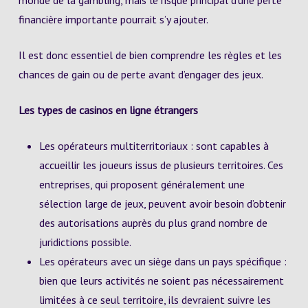
monde de la gambling, mais le risque principal d’une perte
financière importante pourrait s’y ajouter.
Il est donc essentiel de bien comprendre les règles et les
chances de gain ou de perte avant d’engager des jeux.
Les types de casinos en ligne étrangers
Les opérateurs multiterritoriaux : sont capables à
accueillir les joueurs issus de plusieurs territoires. Ces
entreprises, qui proposent généralement une
sélection large de jeux, peuvent avoir besoin d’obtenir
des autorisations auprès du plus grand nombre de
juridictions possible.
Les opérateurs avec un siège dans un pays spécifique :
bien que leurs activités ne soient pas nécessairement
limitées à ce seul territoire, ils devraient suivre les