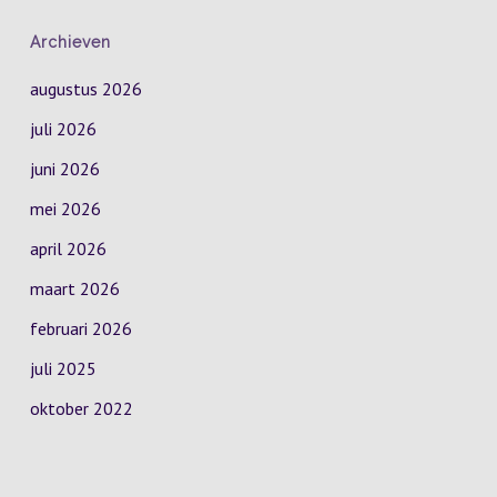
Archieven
augustus 2026
juli 2026
juni 2026
mei 2026
april 2026
maart 2026
februari 2026
juli 2025
oktober 2022