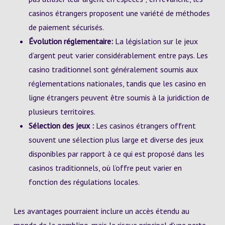
casinos étrangers proposent une variété de méthodes
de paiement sécurisés.
Évolution réglementaire:
La législation sur le jeux
d’argent peut varier considérablement entre pays. Les
casino traditionnel sont généralement soumis aux
réglementations nationales, tandis que les casino en
ligne étrangers peuvent être soumis à la juridiction de
plusieurs territoires.
Sélection des jeux :
Les casinos étrangers offrent
souvent une sélection plus large et diverse des jeux
disponibles par rapport à ce qui est proposé dans les
casinos traditionnels, où l’offre peut varier en
fonction des régulations locales.
Les avantages pourraient inclure un accès étendu au