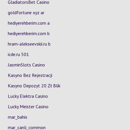
GladiatorsBet Casino
goldfortune xyz ar
hediyerehberim.com a
hediyerehberim.com b
hram-alekseevskii.ru b
icde.ru 501
JasminSlots Casino
Kasyno Bez Rejestracji
Kasyno Depozyt 20 Zł Blik
Lucky Elektra Casino
Lucky Meister Casino
mar_bahis
mar_canli_common