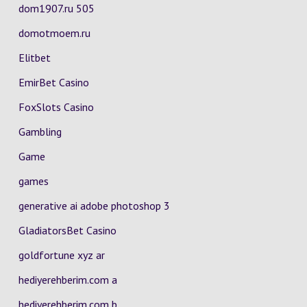
dom1907.ru 505
domotmoem.ru
Elitbet
EmirBet Casino
FoxSlots Casino
Gambling
Game
games
generative ai adobe photoshop 3
GladiatorsBet Casino
goldfortune xyz ar
hediyerehberim.com a
hediyerehberim.com b