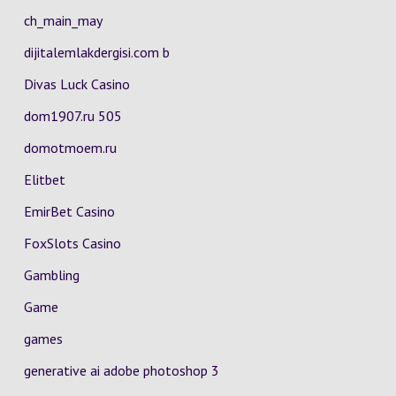
ch_main_may
dijitalemlakdergisi.com b
Divas Luck Casino
dom1907.ru 505
domotmoem.ru
Elitbet
EmirBet Casino
FoxSlots Casino
Gambling
Game
games
generative ai adobe photoshop 3