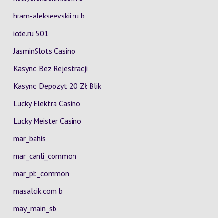
hram-alekseevskii.ru b
icde.ru 501
JasminSlots Casino
Kasyno Bez Rejestracji
Kasyno Depozyt 20 Zł Blik
Lucky Elektra Casino
Lucky Meister Casino
mar_bahis
mar_canli_common
mar_pb_common
masalcik.com b
may_main_sb