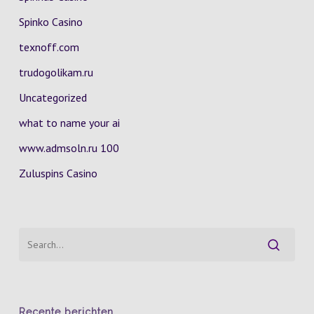
Spinko Casino
texnoff.com
trudogolikam.ru
Uncategorized
what to name your ai
www.admsoln.ru 100
Zuluspins Casino
Recente berichten