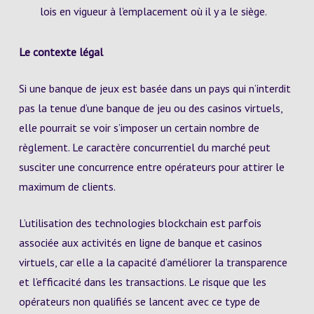
lois en vigueur à l’emplacement où il y a le siège.
Le contexte légal
Si une banque de jeux est basée dans un pays qui n’interdit
pas la tenue d’une banque de jeu ou des casinos virtuels,
elle pourrait se voir s’imposer un certain nombre de
règlement. Le caractère concurrentiel du marché peut
susciter une concurrence entre opérateurs pour attirer le
maximum de clients.
L’utilisation des technologies blockchain est parfois
associée aux activités en ligne de banque et casinos
virtuels, car elle a la capacité d’améliorer la transparence
et l’efficacité dans les transactions. Le risque que les
opérateurs non qualifiés se lancent avec ce type de