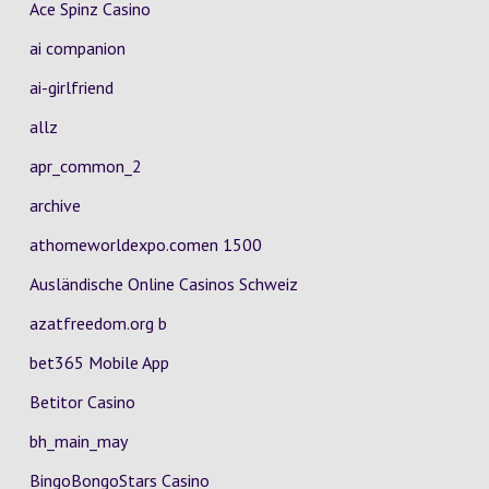
Ace Spinz Casino
ai companion
ai-girlfriend
allz
apr_common_2
archive
athomeworldexpo.comen 1500
Ausländische Online Casinos Schweiz
azatfreedom.org b
bet365 Mobile App
Betitor Casino
bh_main_may
BingoBongoStars Casino