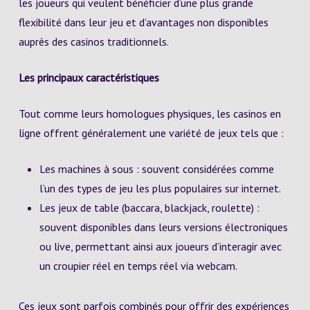
les joueurs qui veulent bénéficier d’une plus grande
flexibilité dans leur jeu et d’avantages non disponibles
auprès des casinos traditionnels.
Les principaux caractéristiques
Tout comme leurs homologues physiques, les casinos en
ligne offrent généralement une variété de jeux tels que :
Les machines à sous : souvent considérées comme
l’un des types de jeu les plus populaires sur internet.
Les jeux de table (baccara, blackjack, roulette) :
souvent disponibles dans leurs versions électroniques
ou live, permettant ainsi aux joueurs d’interagir avec
un croupier réel en temps réel via webcam.
Ces jeux sont parfois combinés pour offrir des expériences