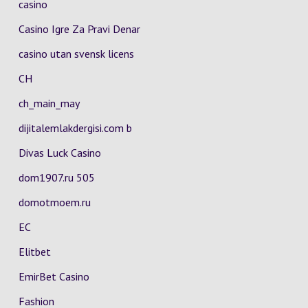
casino
Casino Igre Za Pravi Denar
casino utan svensk licens
CH
ch_main_may
dijitalemlakdergisi.com b
Divas Luck Casino
dom1907.ru 505
domotmoem.ru
EC
Elitbet
EmirBet Casino
Fashion