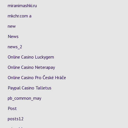
miranimashki.ru
mkchr.com a
new
News
news_2
Online Casino Luckygem
Online Casino Neterapay
Online Casino Pro České Hráče
Paypal Casino Talletus
pb_common_may
Post
posts12