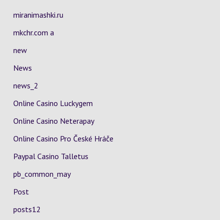
miranimashki.ru
mkchr.com a
new
News
news_2
Online Casino Luckygem
Online Casino Neterapay
Online Casino Pro České Hráče
Paypal Casino Talletus
pb_common_may
Post
posts12