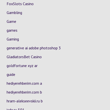
FoxSlots Casino
Gambling
Game
games
Gaming
generative ai adobe photoshop 3
GladiatorsBet Casino
goldfortune xyz ar
guide
hediyerehberim.com a
hediyerehberim.com b
hram-alekseevskii.ru b
icde.ru 501