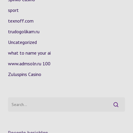
sport
texnoff.com
trudogolikam.ru
Uncategorized
what to name your ai
www.admsoln.ru 100
Zuluspins Casino