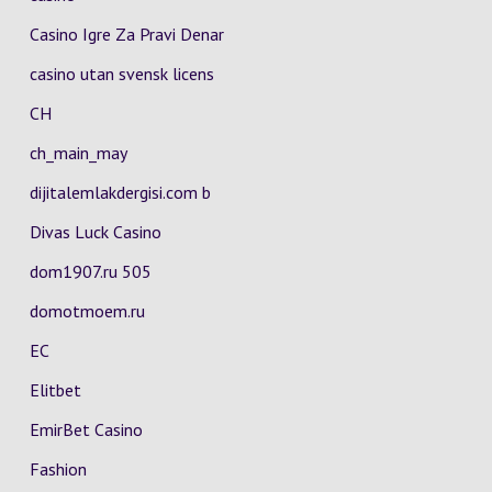
Casino Igre Za Pravi Denar
casino utan svensk licens
CH
ch_main_may
dijitalemlakdergisi.com b
Divas Luck Casino
dom1907.ru 505
domotmoem.ru
EC
Elitbet
EmirBet Casino
Fashion