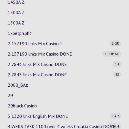
1450A Z
1500A Z
1500A Z
1xbetph.ph3
2 157190 links Mix Casino
1
1-GR
2 157190 links Mix Casino
DONE
4-IT-JP-NL
2 7843 links Mix Casino
DONE
CH
2 7843 links Mix Casino
DONE
ES
2000_BAz
29
29black Casino
3 1320 links English Mix
DONE
CA-2
4 WEKS TASK 1100 over 4 weeks Croatia Casino
DONE
WEK 4