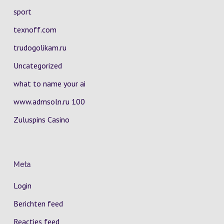
sport
texnoff.com
trudogolikam.ru
Uncategorized
what to name your ai
www.admsoln.ru 100
Zuluspins Casino
Meta
Login
Berichten feed
Reacties feed