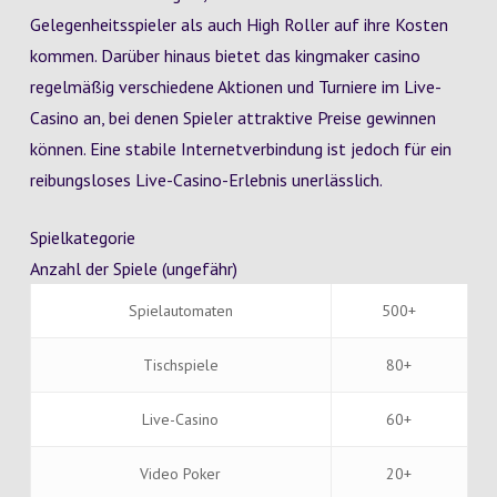
Gelegenheitsspieler als auch High Roller auf ihre Kosten
kommen. Darüber hinaus bietet das kingmaker casino
regelmäßig verschiedene Aktionen und Turniere im Live-
Casino an, bei denen Spieler attraktive Preise gewinnen
können. Eine stabile Internetverbindung ist jedoch für ein
reibungsloses Live-Casino-Erlebnis unerlässlich.
Spielkategorie
Anzahl der Spiele (ungefähr)
Spielautomaten
500+
Tischspiele
80+
Live-Casino
60+
Video Poker
20+