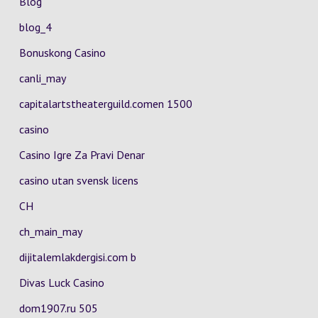
Blog
blog_4
Bonuskong Casino
canli_may
capitalartstheaterguild.comen 1500
casino
Casino Igre Za Pravi Denar
casino utan svensk licens
CH
ch_main_may
dijitalemlakdergisi.com b
Divas Luck Casino
dom1907.ru 505