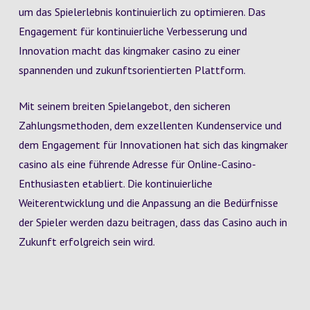
um das Spielerlebnis kontinuierlich zu optimieren. Das
Engagement für kontinuierliche Verbesserung und
Innovation macht das kingmaker casino zu einer
spannenden und zukunftsorientierten Plattform.
Mit seinem breiten Spielangebot, den sicheren
Zahlungsmethoden, dem exzellenten Kundenservice und
dem Engagement für Innovationen hat sich das kingmaker
casino als eine führende Adresse für Online-Casino-
Enthusiasten etabliert. Die kontinuierliche
Weiterentwicklung und die Anpassung an die Bedürfnisse
der Spieler werden dazu beitragen, dass das Casino auch in
Zukunft erfolgreich sein wird.