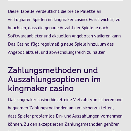
Diese Tabelle verdeutlicht die breite Palette an
verfügbaren Spielen im kingmaker casino. Es ist wichtig zu
beachten, dass die genaue Anzahl der Spiele je nach
Softwareanbieter und aktuellen Angeboten variieren kann.
Das Casino fügt regelmäßig neue Spiele hinzu, um das
Angebot aktuell und abwechslungsreich zu halten.
Zahlungsmethoden und
Auszahlungsoptionen im
kingmaker casino
Das kingmaker casino bietet eine Vielzahl von sicheren und
bequemen Zahlungsmethoden an, um sicherzustellen,
dass Spieler problemlos Ein- und Auszahlungen vornehmen
können. Zu den akzeptierten Zahlungsmethoden gehören