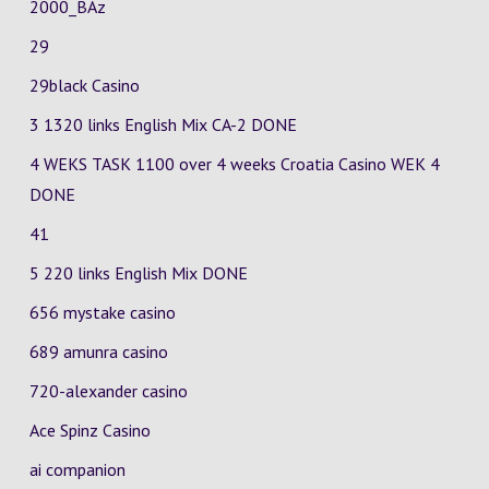
2000_BAz
29
29black Casino
3 1320 links English Mix
CA-2
DONE
4 WEKS TASK 1100 over 4 weeks Croatia Casino
WEK 4
DONE
41
5 220 links English Mix DONE
656 mystake casino
689 amunra casino
720-alexander casino
Ace Spinz Casino
ai companion