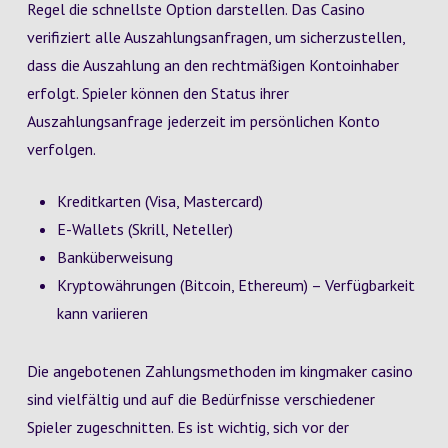
Regel die schnellste Option darstellen. Das Casino
verifiziert alle Auszahlungsanfragen, um sicherzustellen,
dass die Auszahlung an den rechtmäßigen Kontoinhaber
erfolgt. Spieler können den Status ihrer
Auszahlungsanfrage jederzeit im persönlichen Konto
verfolgen.
Kreditkarten (Visa, Mastercard)
E-Wallets (Skrill, Neteller)
Banküberweisung
Kryptowährungen (Bitcoin, Ethereum) – Verfügbarkeit
kann variieren
Die angebotenen Zahlungsmethoden im kingmaker casino
sind vielfältig und auf die Bedürfnisse verschiedener
Spieler zugeschnitten. Es ist wichtig, sich vor der