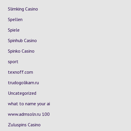
Slimking Casino
Spellen
Spiele
Spinhub Casino
Spinko Casino
sport
texnoff.com
trudogolikam.ru
Uncategorized
what to name your ai
www.admsoln.ru 100
Zuluspins Casino