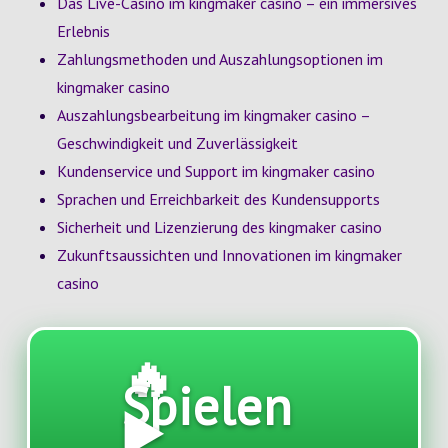
Das Live-Casino im kingmaker casino – ein immersives
Erlebnis
Zahlungsmethoden und Auszahlungsoptionen im
kingmaker casino
Auszahlungsbearbeitung im kingmaker casino –
Geschwindigkeit und Zuverlässigkeit
Kundenservice und Support im kingmaker casino
Sprachen und Erreichbarkeit des Kundensupports
Sicherheit und Lizenzierung des kingmaker casino
Zukunftsaussichten und Innovationen im kingmaker
casino
🔥
Spielen
▶️