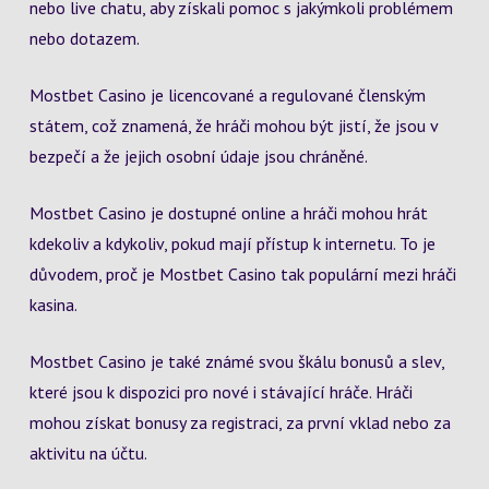
nebo live chatu, aby získali pomoc s jakýmkoli problémem
nebo dotazem.
Mostbet Casino je licencované a regulované členským
státem, což znamená, že hráči mohou být jistí, že jsou v
bezpečí a že jejich osobní údaje jsou chráněné.
Mostbet Casino je dostupné online a hráči mohou hrát
kdekoliv a kdykoliv, pokud mají přístup k internetu. To je
důvodem, proč je Mostbet Casino tak populární mezi hráči
kasina.
Mostbet Casino je také známé svou škálu bonusů a slev,
které jsou k dispozici pro nové i stávající hráče. Hráči
mohou získat bonusy za registraci, za první vklad nebo za
aktivitu na účtu.