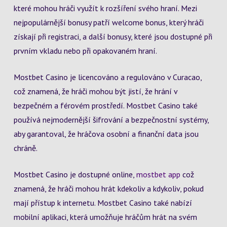
které mohou hráči využít k rozšíření svého hraní. Mezi
nejpopulárnější bonusy patří welcome bonus, který hráči
získají při registraci, a další bonusy, které jsou dostupné při
prvním vkladu nebo při opakovaném hraní.
Mostbet Casino je licencováno a regulováno v Curacao,
což znamená, že hráči mohou být jistí, že hrání v
bezpečném a férovém prostředí. Mostbet Casino také
používá nejmodernější šifrování a bezpečnostní systémy,
aby garantoval, že hráčova osobní a finanční data jsou
chráně.
Mostbet Casino je dostupné online,
mostbet app
což
znamená, že hráči mohou hrát kdekoliv a kdykoliv, pokud
mají přístup k internetu. Mostbet Casino také nabízí
mobilní aplikaci, která umožňuje hráčům hrát na svém