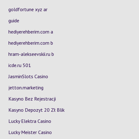
goldfortune xyz ar
guide
hediyerehberim.com a
hediyerehberim.com b
hram-alekseevskii.ru b
icde.ru 501
JasminSlots Casino
jetton.marketing
Kasyno Bez Rejestracji
Kasyno Depozyt 20 Zł Blik
Lucky Elektra Casino
Lucky Meister Casino