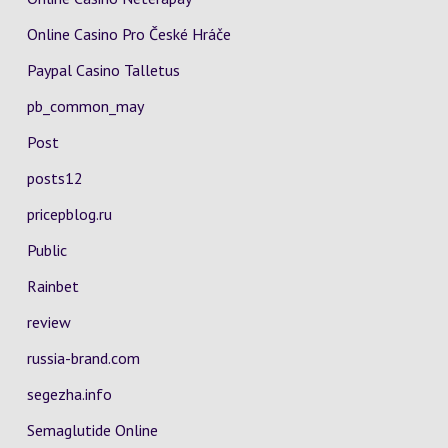
Online Casino Pro České Hráče
Paypal Casino Talletus
pb_common_may
Post
posts12
pricepblog.ru
Public
Rainbet
review
russia-brand.com
segezha.info
Semaglutide Online