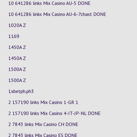
10 641286 links Mix Casino
AU-5
DONE
10 641286 links Mix Casino
AU-6-7chast
DONE
1020A Z
1169
1450A Z
1450A Z
1500A Z
1500A Z
1xbetph.ph3
2 157190 links Mix Casino
1-GR
1
2 157190 links Mix Casino
4-IT-JP-NL
DONE
2 7843 links Mix Casino
CH
DONE
2 7843 links Mix Casino
ES
DONE