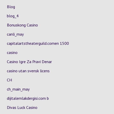
Blog
blog_4
Bonuskong Casino
canli_may
capitalartstheaterguild.comen 1500
casino
Casino Igre Za Pravi Denar
casino utan svensk licens
CH
ch_main_may
dijitalemlakdergisi.com b
Divas Luck Casino