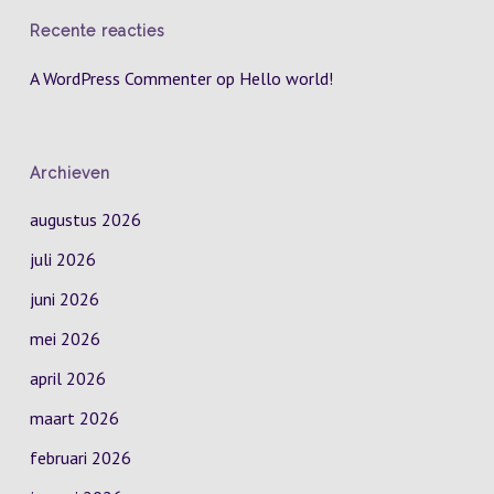
Recente reacties
A WordPress Commenter
op
Hello world!
Archieven
augustus 2026
juli 2026
juni 2026
mei 2026
april 2026
maart 2026
februari 2026