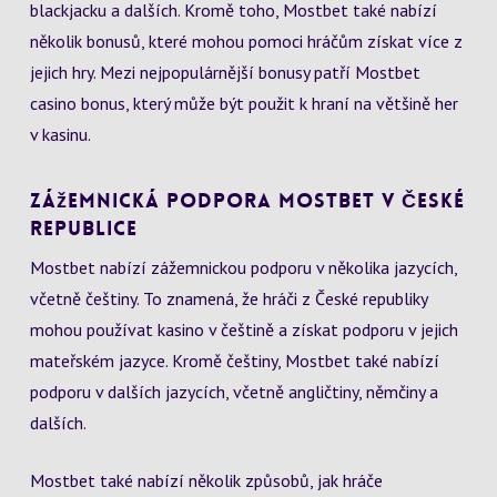
blackjacku a dalších. Kromě toho, Mostbet také nabízí
několik bonusů, které mohou pomoci hráčům získat více z
jejich hry. Mezi nejpopulárnější bonusy patří Mostbet
casino bonus, který může být použit k hraní na většině her
v kasinu.
Zážemnická podpora Mostbet v České
republice
Mostbet nabízí zážemnickou podporu v několika jazycích,
včetně češtiny. To znamená, že hráči z České republiky
mohou používat kasino v češtině a získat podporu v jejich
mateřském jazyce. Kromě češtiny, Mostbet také nabízí
podporu v dalších jazycích, včetně angličtiny, němčiny a
dalších.
Mostbet také nabízí několik způsobů, jak hráče