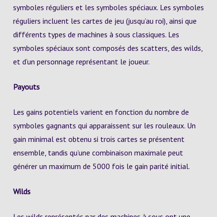
symboles réguliers et les symboles spéciaux. Les symboles
réguliers incluent les cartes de jeu (jusqu’au roi), ainsi que
différents types de machines à sous classiques. Les
symboles spéciaux sont composés des scatters, des wilds,
et d’un personnage représentant le joueur.
Payouts
Les gains potentiels varient en fonction du nombre de
symboles gagnants qui apparaissent sur les rouleaux. Un
gain minimal est obtenu si trois cartes se présentent
ensemble, tandis qu’une combinaison maximale peut
générer un maximum de 5000 fois le gain parité initial.
Wilds
Les wilds représentés par des machines à sous ont une