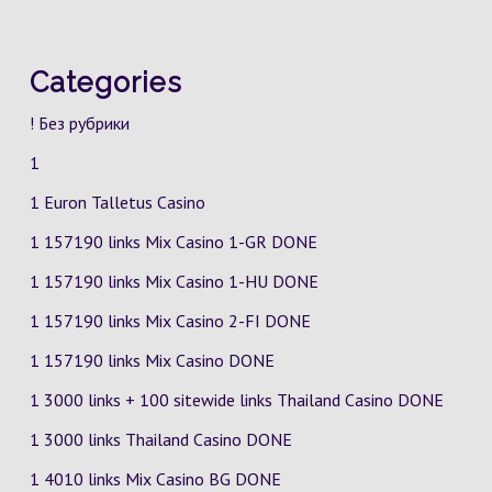
Categories
! Без рубрики
1
1 Euron Talletus Casino
1 157190 links Mix Casino
1-GR
DONE
1 157190 links Mix Casino
1-HU
DONE
1 157190 links Mix Casino
2-FI
DONE
1 157190 links Mix Casino DONE
1 3000 links + 100 sitewide links Thailand Casino DONE
1 3000 links Thailand Casino DONE
1 4010 links Mix Casino
BG
DONE