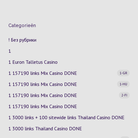
Categorieën
! Без рубрики
1
1 Euron Talletus Casino
1 157190 links Mix Casino
DONE
1-GR
1 157190 links Mix Casino
DONE
1-HU
1 157190 links Mix Casino
DONE
2-FI
1 157190 links Mix Casino DONE
1 3000 links + 100 sitewide links Thailand Casino DONE
1 3000 links Thailand Casino DONE