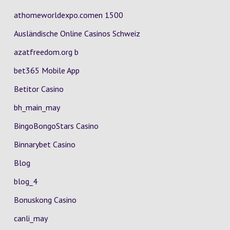
athomeworldexpo.comen 1500
Ausländische Online Casinos Schweiz
azatfreedom.org b
bet365 Mobile App
Betitor Casino
bh_main_may
BingoBongoStars Casino
Binnarybet Casino
Blog
blog_4
Bonuskong Casino
canli_may