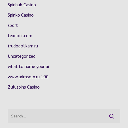
Spinhub Casino
Spinko Casino
sport
texnoff.com
trudogolikam.ru
Uncategorized
what to name your ai
www.admsoln.ru 100
Zuluspins Casino