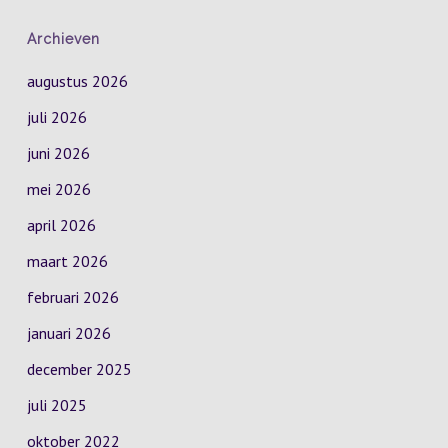
Archieven
augustus 2026
juli 2026
juni 2026
mei 2026
april 2026
maart 2026
februari 2026
januari 2026
december 2025
juli 2025
oktober 2022