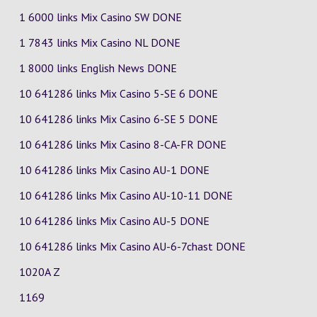
1 6000 links Mix Casino
SW
DONE
1 7843 links Mix Casino
NL
DONE
1 8000 links English News DONE
10 641286 links Mix Casino
5-SE
6
DONE
10 641286 links Mix Casino
6-SE
5
DONE
10 641286 links Mix Casino
8-CA-FR
DONE
10 641286 links Mix Casino
AU-1
DONE
10 641286 links Mix Casino
AU-10-11
DONE
10 641286 links Mix Casino
AU-5
DONE
10 641286 links Mix Casino
AU-6-7chast
DONE
1020A Z
1169