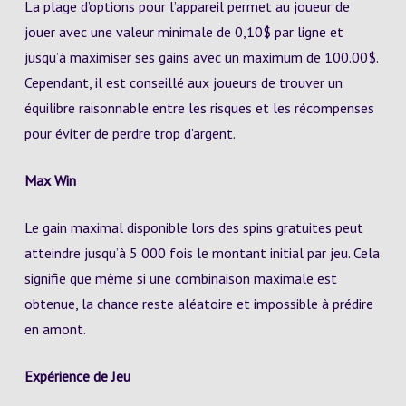
La plage d’options pour l’appareil permet au joueur de
jouer avec une valeur minimale de 0,10$ par ligne et
jusqu’à maximiser ses gains avec un maximum de 100.00$.
Cependant, il est conseillé aux joueurs de trouver un
équilibre raisonnable entre les risques et les récompenses
pour éviter de perdre trop d’argent.
Max Win
Le gain maximal disponible lors des spins gratuites peut
atteindre jusqu’à 5 000 fois le montant initial par jeu. Cela
signifie que même si une combinaison maximale est
obtenue, la chance reste aléatoire et impossible à prédire
en amont.
Expérience de Jeu