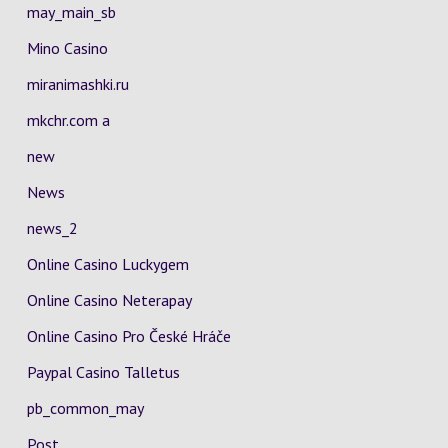
may_main_sb
Mino Casino
miranimashki.ru
mkchr.com a
new
News
news_2
Online Casino Luckygem
Online Casino Neterapay
Online Casino Pro České Hráče
Paypal Casino Talletus
pb_common_may
Post