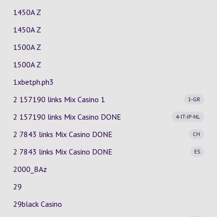
1450A Z
1450A Z
1500A Z
1500A Z
1xbetph.ph3
2 157190 links Mix Casino
1
1-GR
2 157190 links Mix Casino
DONE
4-IT-JP-NL
2 7843 links Mix Casino
DONE
CH
2 7843 links Mix Casino
DONE
ES
2000_BAz
29
29black Casino