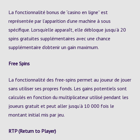
La fonctionnalité bonus de “casino en ligne” est
représentée par l’apparition d’une machine à sous
spécifique. Lorsqu’elle apparaît, elle débloque jusqu’à 20
spins gratuites supplémentaires avec une chance
supplémentaire d’obtenir un gain maximum.
Free Spins
La fonctionnalité des free-spins permet au joueur de jouer
sans utiliser ses propres fonds. Les gains potentiels sont
calculés en fonction du multiplicateur utilisé pendant les
joueurs gratuit et peut aller jusqu’à 10 000 fois le
montant initial mis par jeu.
RTP (Return to Player)