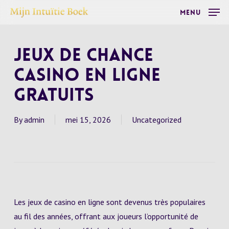
Skip
Menu
to
main
Jeux de chance
content
Casino En Ligne
Gratuits
By
admin
mei 15, 2026
Uncategorized
Les jeux de casino en ligne sont devenus très populaires
au fil des années, offrant aux joueurs l’opportunité de