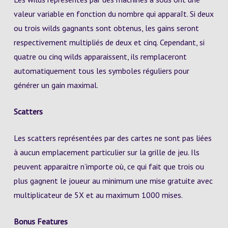
valeur variable en fonction du nombre qui apparaît. Si deux
ou trois wilds gagnants sont obtenus, les gains seront
respectivement multipliés de deux et cinq. Cependant, si
quatre ou cinq wilds apparaissent, ils remplaceront
automatiquement tous les symboles réguliers pour
générer un gain maximal.
Scatters
Les scatters représentées par des cartes ne sont pas liées
à aucun emplacement particulier sur la grille de jeu. Ils
peuvent apparaitre n’importe où, ce qui fait que trois ou
plus gagnent le joueur au minimum une mise gratuite avec
multiplicateur de 5X et au maximum 1000 mises.
Bonus Features