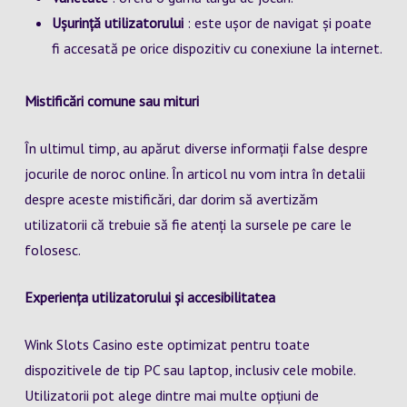
Ușurință utilizatorului
: este ușor de navigat și poate
fi accesată pe orice dispozitiv cu conexiune la internet.
Mistificări comune sau mituri
În ultimul timp, au apărut diverse informații false despre
jocurile de noroc online. În articol nu vom intra în detalii
despre aceste mistificări, dar dorim să avertizăm
utilizatorii că trebuie să fie atenți la sursele pe care le
folosesc.
Experiența utilizatorului și accesibilitatea
Wink Slots Casino este optimizat pentru toate
dispozitivele de tip PC sau laptop, inclusiv cele mobile.
Utilizatorii pot alege dintre mai multe opțiuni de