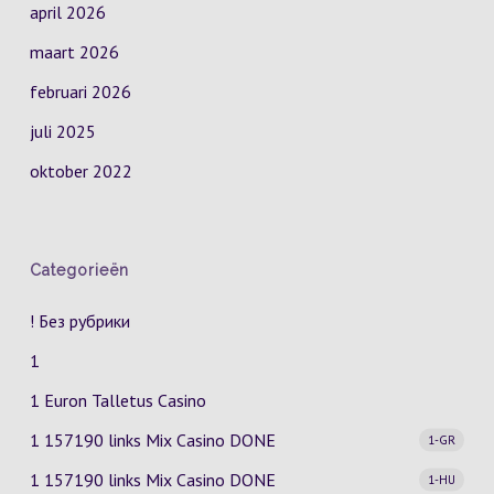
april 2026
maart 2026
februari 2026
juli 2025
oktober 2022
Categorieën
! Без рубрики
1
1 Euron Talletus Casino
1 157190 links Mix Casino
DONE
1-GR
1 157190 links Mix Casino
DONE
1-HU