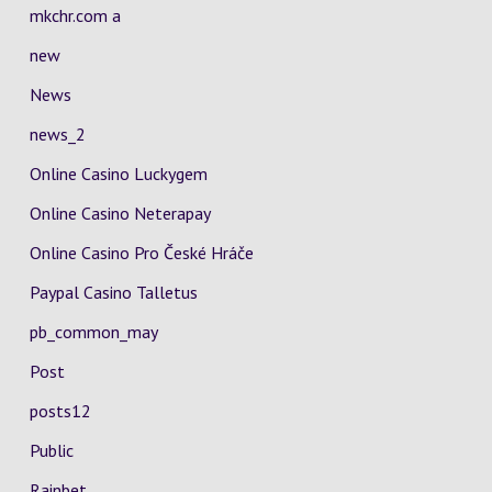
mkchr.com a
new
News
news_2
Online Casino Luckygem
Online Casino Neterapay
Online Casino Pro České Hráče
Paypal Casino Talletus
pb_common_may
Post
posts12
Public
Rainbet