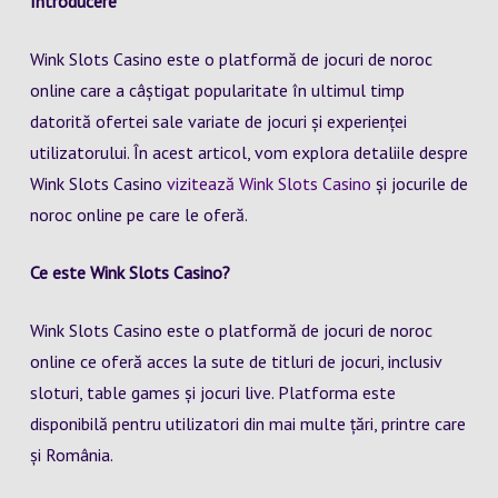
Introducere
Wink Slots Casino este o platformă de jocuri de noroc
online care a câștigat popularitate în ultimul timp
datorită ofertei sale variate de jocuri și experienței
utilizatorului. În acest articol, vom explora detaliile despre
Wink Slots Casino
vizitează Wink Slots Casino
și jocurile de
noroc online pe care le oferă.
Ce este Wink Slots Casino?
Wink Slots Casino este o platformă de jocuri de noroc
online ce oferă acces la sute de titluri de jocuri, inclusiv
sloturi, table games și jocuri live. Platforma este
disponibilă pentru utilizatori din mai multe țări, printre care
și România.