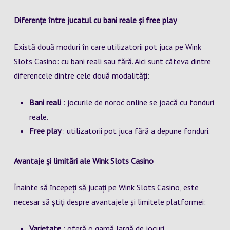
Diferențe între jucatul cu bani reale și free play
Există două moduri în care utilizatorii pot juca pe Wink
Slots Casino: cu bani reali sau fără. Aici sunt câteva dintre
diferencele dintre cele două modalități:
Bani reali
: jocurile de noroc online se joacă cu fonduri
reale.
Free play
: utilizatorii pot juca fără a depune fonduri.
Avantaje și limitări ale Wink Slots Casino
Înainte să începeți să jucați pe Wink Slots Casino, este
necesar să știți despre avantajele și limitele platformei:
Varietate
: oferă o gamă largă de jocuri.