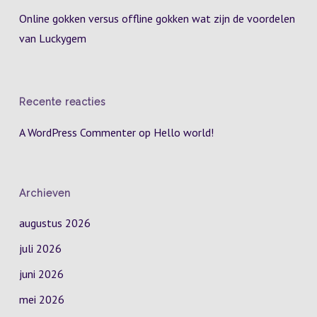
Online gokken versus offline gokken wat zijn de voordelen
van Luckygem
Recente reacties
A WordPress Commenter
op
Hello world!
Archieven
augustus 2026
juli 2026
juni 2026
mei 2026