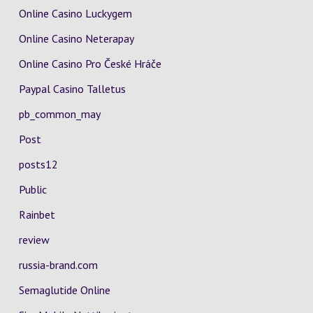
Online Casino Luckygem
Online Casino Neterapay
Online Casino Pro České Hráče
Paypal Casino Talletus
pb_common_may
Post
posts12
Public
Rainbet
review
russia-brand.com
Semaglutide Online