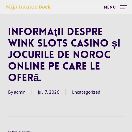
Skip
Menu
to
main
Informații despre
content
Wink Slots Casino și
jocurile de noroc
online pe care le
oferă.
By
admin
juli 7, 2026
Uncategorized