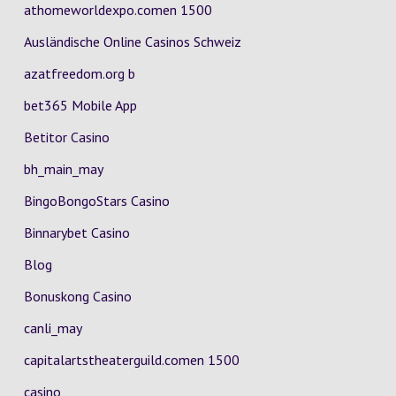
athomeworldexpo.comen 1500
Ausländische Online Casinos Schweiz
azatfreedom.org b
bet365 Mobile App
Betitor Casino
bh_main_may
BingoBongoStars Casino
Binnarybet Casino
Blog
Bonuskong Casino
canli_may
capitalartstheaterguild.comen 1500
casino