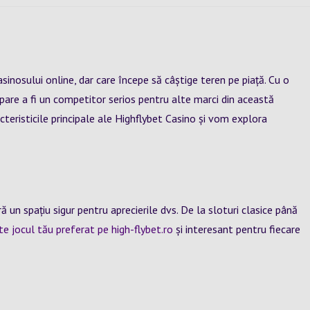
inosului online, dar care începe să câștige teren pe piață. Cu o
 pare a fi un competitor serios pentru alte marci din această
cteristicile principale ale Highflybet Casino și vom explora
 un spațiu sigur pentru aprecierile dvs. De la sloturi clasice până
e jocul tău preferat pe high-flybet.ro
și interesant pentru fiecare