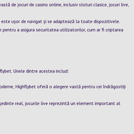
stă de jocuri de casino online, inclusiv sloturi clasice, jocuri live,
ui este ușor de navigat și se adaptează la toate dispozitivele.
 pentru a asigura securitatea utilizatorilor, cum ar fi criptarea
flybet. Unele dintre acestea includ:
oderne, Highflybet oferă o alegere vastă pentru cei îndrăgostiți
ședinte real, jocurile live reprezintă un element important al