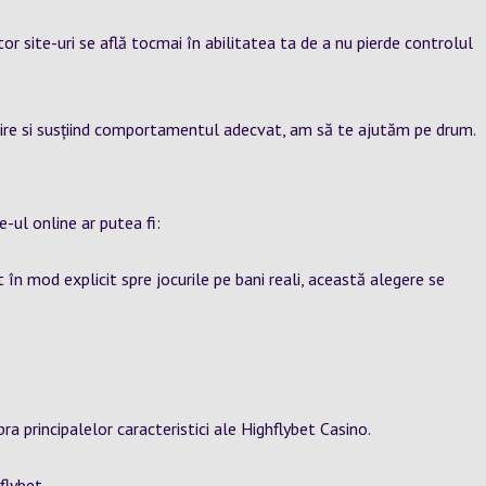
r site-uri se află tocmai în abilitatea ta de a nu pierde controlul
nire si susțiind comportamentul adecvat, am să te ajutăm pe drum.
e-ul online ar putea fi:
 în mod explicit spre jocurile pe bani reali, această alegere se
pra principalelor caracteristici ale Highflybet Casino.
hflybet.