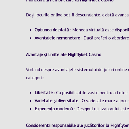
Deși jocurile online pot fi descurajante, există avantaj
Opțiunea de plată
: Moneda virtuală este disponibi
Avantajele nemonetare
: Dacă preferi o abordare
Avantaje și limite ale Highflybet Casino
Vorbind despre avantajele sistemului de jocuri online 
categorii:
Libertate
: Cu posibilitatile vaste pentru a folosi 
Varietate și diversitate
: O varietate mare a jocuri
Experiența modernă
: Designul utilizatorului este
Considerentii responsabile ale jucătorilor la Highflybe