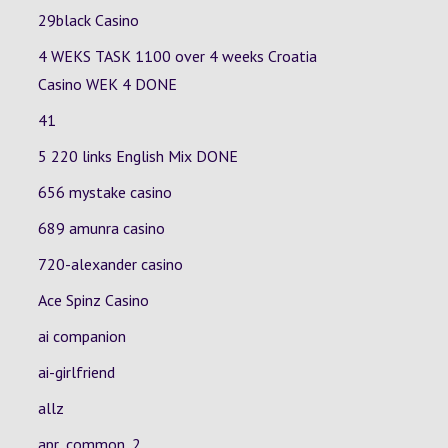
29black Casino
4 WEKS TASK 1100 over 4 weeks Croatia
Casino
WEK 4
DONE
41
5 220 links English Mix DONE
656 mystake casino
689 amunra casino
720-alexander casino
Ace Spinz Casino
ai companion
ai-girlfriend
allz
apr_common_2