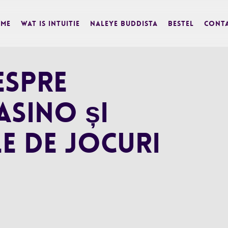
me
Wat is Intuitie
Naleye Buddista
BESTEL
Cont
espre
asino și
le de jocuri