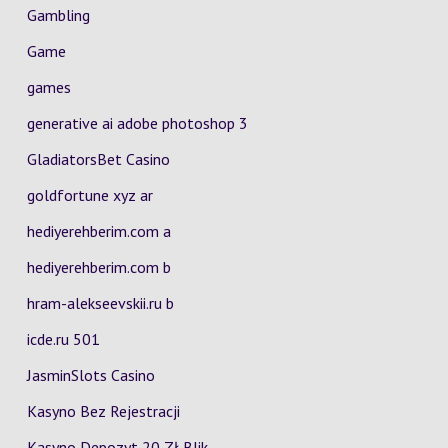
Gambling
Game
games
generative ai adobe photoshop 3
GladiatorsBet Casino
goldfortune xyz ar
hediyerehberim.com a
hediyerehberim.com b
hram-alekseevskii.ru b
icde.ru 501
JasminSlots Casino
Kasyno Bez Rejestracji
Kasyno Depozyt 20 Zł Blik