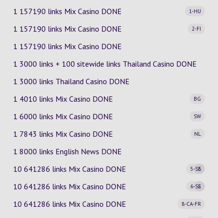
1 157190 links Mix Casino
DONE
1-HU
1 157190 links Mix Casino
DONE
2-FI
1 157190 links Mix Casino DONE
1 3000 links + 100 sitewide links Thailand Casino DONE
1 3000 links Thailand Casino DONE
1 4010 links Mix Casino
DONE
BG
1 6000 links Mix Casino
DONE
SW
1 7843 links Mix Casino
DONE
NL
1 8000 links English News DONE
10 641286 links Mix Casino
DONE
5-SE
6
10 641286 links Mix Casino
DONE
6-SE
5
10 641286 links Mix Casino
DONE
8-CA-FR