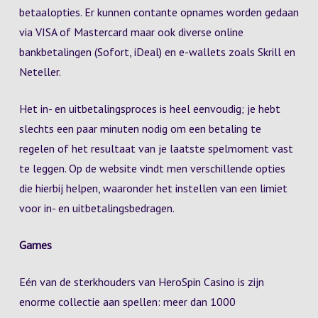
betaalopties. Er kunnen contante opnames worden gedaan
via VISA of Mastercard maar ook diverse online
bankbetalingen (Sofort, iDeal) en e-wallets zoals Skrill en
Neteller.
Het in- en uitbetalingsproces is heel eenvoudig; je hebt
slechts een paar minuten nodig om een betaling te
regelen of het resultaat van je laatste spelmoment vast
te leggen. Op de website vindt men verschillende opties
die hierbij helpen, waaronder het instellen van een limiet
voor in- en uitbetalingsbedragen.
Games
Eén van de sterkhouders van HeroSpin Casino is zijn
enorme collectie aan spellen: meer dan 1000