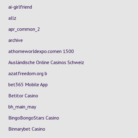
ai-girlfriend
allz
apr_common_2
archive
athomeworldexpo.comen 1500
Ausländische Online Casinos Schweiz
azatfreedom.org b
bet365 Mobile App
Betitor Casino
bh_main_may
BingoBongoStars Casino
Binnarybet Casino