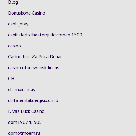
Blog
Bonuskong Casino
canli_may
capitalartstheaterguild.comen 1500
casino
Casino Igre Za Pravi Denar
casino utan svensk licens
CH
ch_main_may
dijitalemlakdergisi.com b
Divas Luck Casino
dom1907.ru 505
domotmoem.ru