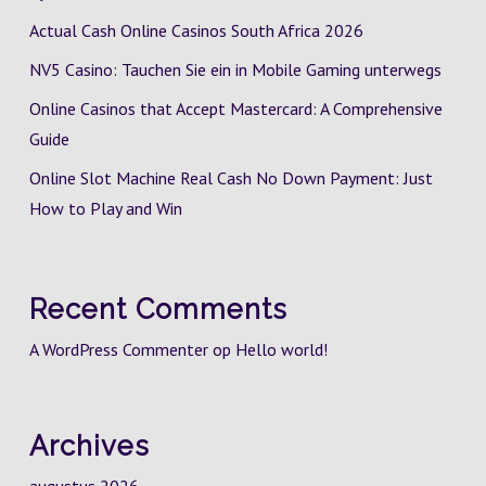
Actual Cash Online Casinos South Africa 2026
NV5 Casino: Tauchen Sie ein in Mobile Gaming unterwegs
Online Casinos that Accept Mastercard: A Comprehensive
Guide
Online Slot Machine Real Cash No Down Payment: Just
How to Play and Win
Recent Comments
A WordPress Commenter
op
Hello world!
Archives