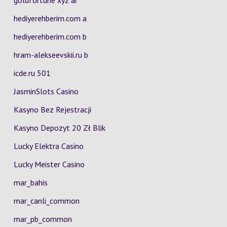
goldfortune xyz ar
hediyerehberim.com a
hediyerehberim.com b
hram-alekseevskii.ru b
icde.ru 501
JasminSlots Casino
Kasyno Bez Rejestracji
Kasyno Depozyt 20 Zł Blik
Lucky Elektra Casino
Lucky Meister Casino
mar_bahis
mar_canli_common
mar_pb_common