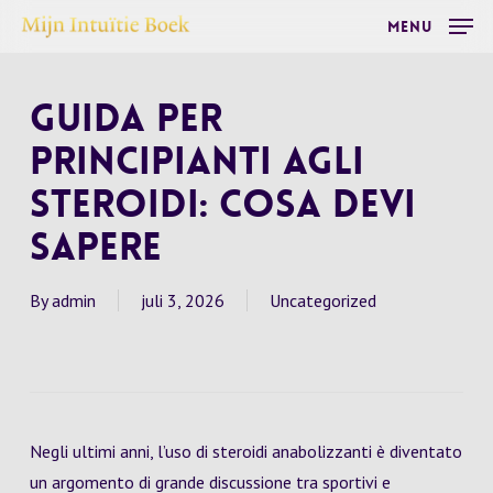
Skip
Menu
to
main
Guida per
content
Principianti agli
Steroidi: Cosa Devi
Sapere
By
admin
juli 3, 2026
Uncategorized
Negli ultimi anni, l’uso di steroidi anabolizzanti è diventato
un argomento di grande discussione tra sportivi e