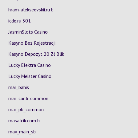
hram-alekseevskii.ru b
icde.ru 501
JasminSlots Casino
Kasyno Bez Rejestracji
Kasyno Depozyt 20 Zł Blik
Lucky Elektra Casino
Lucky Meister Casino
mar_bahis
mar_canli_common
mar_pb_common
masalcik.com b
may_main_sb