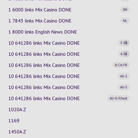
1 6000 links Mix Casino
DONE
SW
1 7843 links Mix Casino
DONE
NL
1 8000 links English News DONE
10 641286 links Mix Casino
DONE
5-SE
6
10 641286 links Mix Casino
DONE
6-SE
5
10 641286 links Mix Casino
DONE
8-CA-FR
10 641286 links Mix Casino
DONE
AU-1
10 641286 links Mix Casino
DONE
AU-5
10 641286 links Mix Casino
DONE
AU-6-7chast
1020A Z
1169
1450A Z