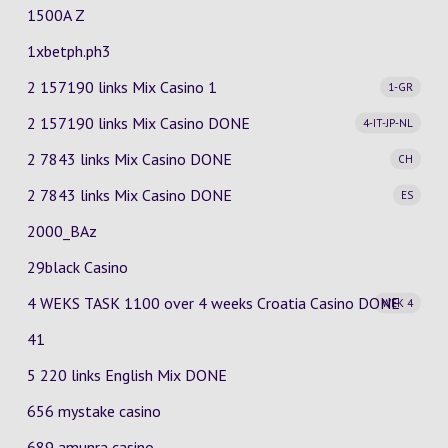
1500A Z
1xbetph.ph3
2 157190 links Mix Casino
1
1-GR
2 157190 links Mix Casino
DONE
4-IT-JP-NL
2 7843 links Mix Casino
DONE
CH
2 7843 links Mix Casino
DONE
ES
2000_BAz
29black Casino
4 WEKS TASK 1100 over 4 weeks Croatia Casino
DONE
WEK 4
41
5 220 links English Mix DONE
656 mystake casino
689 amunra casino