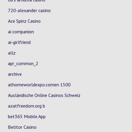
720-alexander casino
Ace Spinz Casino
ai companion
ai-girlfriend
allz
apr_common_2
archive
athomeworldexpo.comen 1500
Ausländische Online Casinos Schweiz
azatfreedom.org b
bet365 Mobile App
Betitor Casino