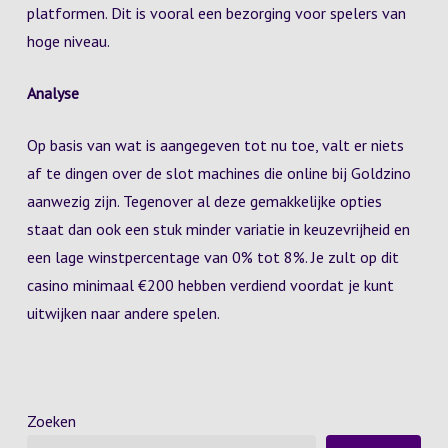
platformen. Dit is vooral een bezorging voor spelers van
hoge niveau.
Analyse
Op basis van wat is aangegeven tot nu toe, valt er niets
af te dingen over de slot machines die online bij Goldzino
aanwezig zijn. Tegenover al deze gemakkelijke opties
staat dan ook een stuk minder variatie in keuzevrijheid en
een lage winstpercentage van 0% tot 8%. Je zult op dit
casino minimaal €200 hebben verdiend voordat je kunt
uitwijken naar andere spelen.
Zoeken