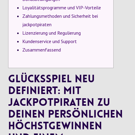
Loyalitätsprogramme und VIP-Vorteile
Zahlungsmethoden und Sicherheit bei
jackpotpiraten
Lizenzierung und Regulierung
Kundenservice und Support
Zusammenfassend
Glücksspiel neu
definiert: Mit
jackpotpiraten zu
deinen persönlichen
Höchstgewinnen