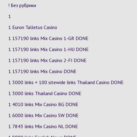
! Без рубрики
1
1 Euron Talletus Casino
1 157190 links Mix Casino
1-GR
DONE
1 157190 links Mix Casino
1-HU
DONE
1 157190 links Mix Casino
2-FI
DONE
1 157190 links Mix Casino DONE
1 3000 links + 100 sitewide links Thailand Casino DONE
1 3000 links Thailand Casino DONE
1 4010 links Mix Casino
BG
DONE
1 6000 links Mix Casino
SW
DONE
1 7843 links Mix Casino
NL
DONE