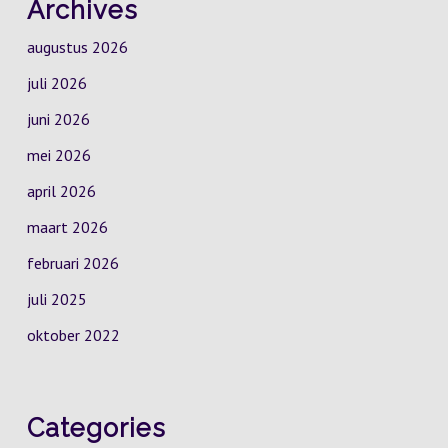
Archives
augustus 2026
juli 2026
juni 2026
mei 2026
april 2026
maart 2026
februari 2026
juli 2025
oktober 2022
Categories