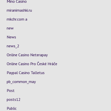
Mino Casino
miranimashki.ru
mkchr.com a
new
News
news_2
Online Casino Neterapay
Online Casino Pro České Hráče
Paypal Casino Talletus
pb_common_may
Post
posts12
Public