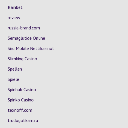
Rainbet
review
russia-brand.com
Semaglutide Online
Siru Mobile Nettikasinot
Slimking Casino
Spellen
Spiele
Spinhub Casino
Spinko Casino
texnoff.com
trudogolikam.ru