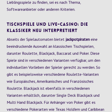
Lieblingsspiele zu finden, sei es nach Thema,
Softwareanbieter oder anderen Kriterien.
Tischspiele und Live-Casino: Die
Klassiker neu interpretiert
Abseits der Spielautomaten bietet
jackpotpiraten
eine
beeindruckende Auswahl an klassischen Tischspielen,
darunter Roulette, Blackjack, Baccarat und Poker. Diese
Spiele sind in verschiedenen Varianten verfügbar, um den
individuellen Vorlieben der Spieler gerecht zu werden. So
gibt es beispielsweise verschiedene Roulette-Varianten
wie Europäisches, Amerikanisches und Französisches
Roulette. Blackjack ist ebenfalls in verschiedenen
Varianten erhältlich, darunter Single Deck Blackjack und
Multi Hand Blackjack. Für Anhänger von Poker gibt es
verschiedene Pokerarten wie Texas Hold’em und Caribbean