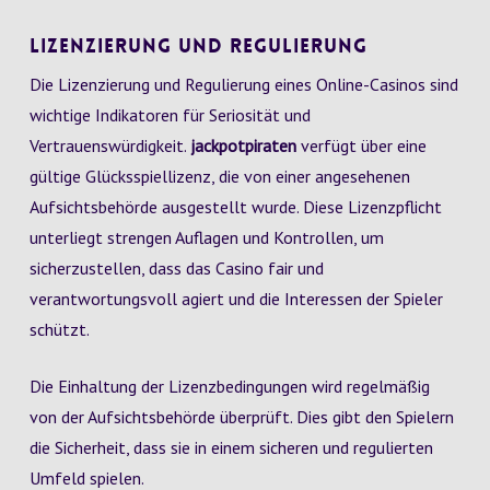
Lizenzierung und Regulierung
Die Lizenzierung und Regulierung eines Online-Casinos sind
wichtige Indikatoren für Seriosität und
Vertrauenswürdigkeit.
jackpotpiraten
verfügt über eine
gültige Glücksspiellizenz, die von einer angesehenen
Aufsichtsbehörde ausgestellt wurde. Diese Lizenzpflicht
unterliegt strengen Auflagen und Kontrollen, um
sicherzustellen, dass das Casino fair und
verantwortungsvoll agiert und die Interessen der Spieler
schützt.
Die Einhaltung der Lizenzbedingungen wird regelmäßig
von der Aufsichtsbehörde überprüft. Dies gibt den Spielern
die Sicherheit, dass sie in einem sicheren und regulierten
Umfeld spielen.