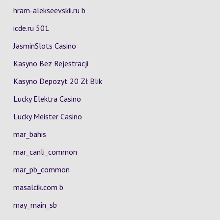
hram-alekseevskii.ru b
icde.ru 501
JasminSlots Casino
Kasyno Bez Rejestracji
Kasyno Depozyt 20 Zł Blik
Lucky Elektra Casino
Lucky Meister Casino
mar_bahis
mar_canli_common
mar_pb_common
masalcik.com b
may_main_sb