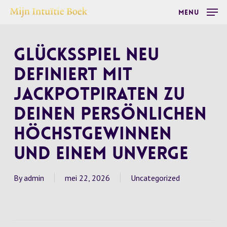
Skip
Menu
to
main
Glücksspiel neu
content
definiert Mit
jackpotpiraten zu
deinen persönlichen
Höchstgewinnen
und einem unverge
By
admin
mei 22, 2026
Uncategorized