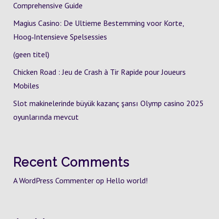
Comprehensive Guide
Magius Casino: De Ultieme Bestemming voor Korte,
Hoog‑Intensieve Spelsessies
(geen titel)
Chicken Road : Jeu de Crash à Tir Rapide pour Joueurs
Mobiles
Slot makinelerinde büyük kazanç şansı Olymp casino 2025
oyunlarında mevcut
Recent Comments
A WordPress Commenter
op
Hello world!