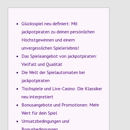
Glücksspiel neu definiert: Mit
jackpotpiraten zu deinen persönlichen
Höchstgewinnen und einem
unvergesslichen Spielerlebnis!
Das Spieleangebot von jackpotpiraten:
Vielfalt und Qualität
Die Welt der Spielautomaten bei
jackpotpiraten
Tischspiele und Live-Casino: Die Klassiker
neu interpretiert
Bonusangebote und Promotionen: Mehr
Wert für dein Spiel
Umsatzbedingungen und
Bonusbedingungen