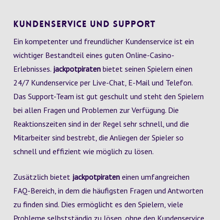
Kundenservice und Support
Ein kompetenter und freundlicher Kundenservice ist ein
wichtiger Bestandteil eines guten Online-Casino-
Erlebnisses.
jackpotpiraten
bietet seinen Spielern einen
24/7 Kundenservice per Live-Chat, E-Mail und Telefon.
Das Support-Team ist gut geschult und steht den Spielern
bei allen Fragen und Problemen zur Verfügung. Die
Reaktionszeiten sind in der Regel sehr schnell, und die
Mitarbeiter sind bestrebt, die Anliegen der Spieler so
schnell und effizient wie möglich zu lösen.
Zusätzlich bietet
jackpotpiraten
einen umfangreichen
FAQ-Bereich, in dem die häufigsten Fragen und Antworten
zu finden sind. Dies ermöglicht es den Spielern, viele
Probleme selbstständig zu lösen, ohne den Kundenservice