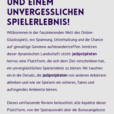
und einem
unvergesslichen
Spielerlebnis!
Willkommen in der faszinierenden Welt des Online-
Glücksspiels, wo Spannung, Unterhaltung und die Chance
auf gewaltige Gewinne aufeinandertreffen. Inmitten
dieser dynamischen Landschaft sticht
jackpotpiraten
hervor, eine Plattform, die sich dem Ziel verschrieben hat,
ein unvergleichliches Spielerlebnis zu bieten. Wir tauchen
ein in die Details, die
jackpotpiraten
von anderen Anbietern
abheben und wie sie Spielern ein sicheres, faires und
aufregendes Ambiente bieten.
Dieses umfassende Review beleuchtet alle Aspekte dieser
Plattform, von der Spielauswahl über die Bonusangebote