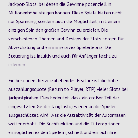
Jackpot-Slots, bei denen die Gewinne potenziell in
Millionenhöhe steigen können. Diese Spiele bieten nicht
nur Spannung, sondern auch die Möglichkeit, mit einem
einzigen Spin den großen Gewinn zu erzielen. Die
verschiedenen Themen und Designs der Slots sorgen für
Abwechslung und ein immersives Spielerlebnis. Die
Steuerung ist intuitiv und auch für Anfänger leicht zu
erlernen.
Ein besonders hervorzuhebendes Feature ist die hohe
Auszahlungsquote (Return to Player, RTP) vieler Slots bei
jackpotpiraten
. Dies bedeutet, dass ein großer Teil der
eingesetzten Gelder langfristig wieder an die Spieler
ausgeschüttet wird, was die Attraktivität der Automaten
weiter erhöht. Die Suchfunktion und die Filteroptionen
ermöglichen es den Spielern, schnell und einfach ihre