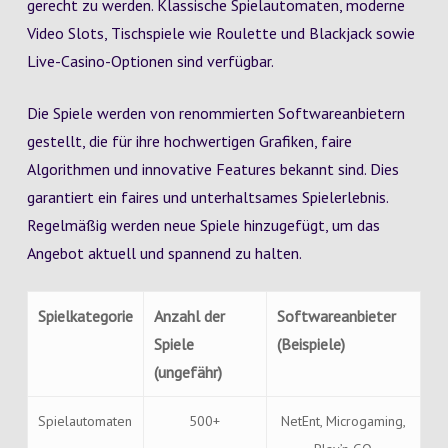
gerecht zu werden. Klassische Spielautomaten, moderne
Video Slots, Tischspiele wie Roulette und Blackjack sowie
Live-Casino-Optionen sind verfügbar.
Die Spiele werden von renommierten Softwareanbietern
gestellt, die für ihre hochwertigen Grafiken, faire
Algorithmen und innovative Features bekannt sind. Dies
garantiert ein faires und unterhaltsames Spielerlebnis.
Regelmäßig werden neue Spiele hinzugefügt, um das
Angebot aktuell und spannend zu halten.
Spielkategorie
Anzahl der
Softwareanbieter
Spiele
(Beispiele)
(ungefähr)
Spielautomaten
500+
NetEnt, Microgaming,