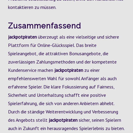
kontaktieren zu müssen.
Zusammenfassend
jackpotpiraten
überzeugt als eine vielseitige und sichere
Plattform für Online-Glücksspiel. Das breite
Spieleangebot, die attraktiven Bonusangebote, die
zuverlässigen Zahlungsmethoden und der kompetente
Kundenservice machen
jackpotpiraten
zu einer
empfehlenswerten Wahl für sowohl Anfänger als auch
erfahrene Spieler. Die klare Fokussierung auf Fairness,
Sicherheit und Unterhaltung schafft eine positive
Spielerfahrung, die sich von anderen Anbietern abhebt.
Durch die ständige Weiterentwicklung und Verbesserung
des Angebots stellt
jackpotpiraten
sicher, seinen Spielern
auch in Zukunft ein herausragendes Spielerlebnis zu bieten.