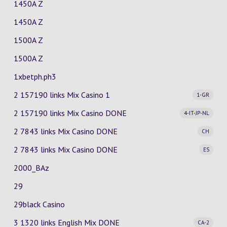
1450A Z
1450A Z
1500A Z
1500A Z
1xbetph.ph3
2 157190 links Mix Casino
1
1-GR
2 157190 links Mix Casino
DONE
4-IT-JP-NL
2 7843 links Mix Casino
DONE
CH
2 7843 links Mix Casino
DONE
ES
2000_BAz
29
29black Casino
3 1320 links English Mix
DONE
CA-2