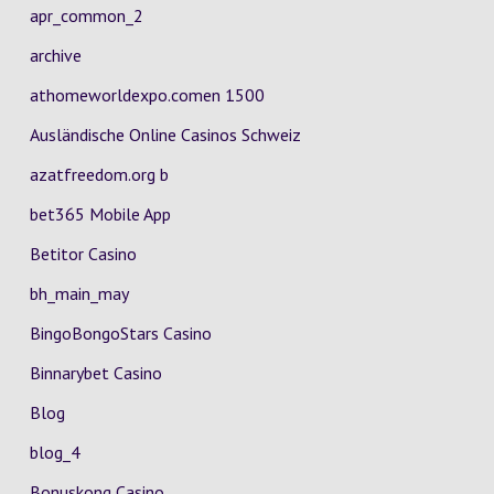
apr_common_2
archive
athomeworldexpo.comen 1500
Ausländische Online Casinos Schweiz
azatfreedom.org b
bet365 Mobile App
Betitor Casino
bh_main_may
BingoBongoStars Casino
Binnarybet Casino
Blog
blog_4
Bonuskong Casino