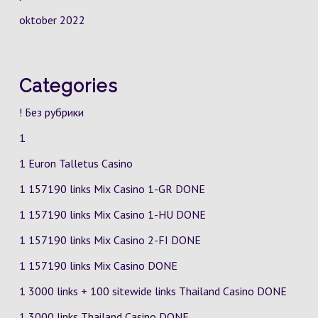
oktober 2022
Categories
! Без рубрики
1
1 Euron Talletus Casino
1 157190 links Mix Casino
1-GR
DONE
1 157190 links Mix Casino
1-HU
DONE
1 157190 links Mix Casino
2-FI
DONE
1 157190 links Mix Casino DONE
1 3000 links + 100 sitewide links Thailand Casino DONE
1 3000 links Thailand Casino DONE