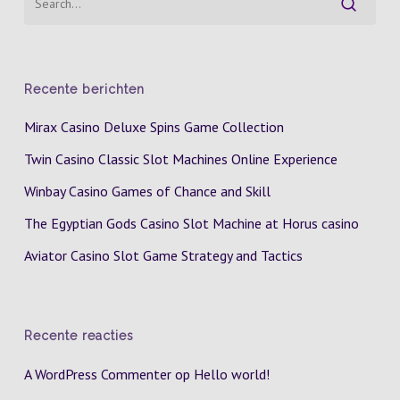
Recente berichten
Mirax Casino Deluxe Spins Game Collection
Twin Casino Classic Slot Machines Online Experience
Winbay Casino Games of Chance and Skill
The Egyptian Gods Casino Slot Machine at Horus casino
Aviator Casino Slot Game Strategy and Tactics
Recente reacties
A WordPress Commenter
op
Hello world!