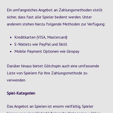
Ein umfangreiches Angebot an Zahlungsmethoden stellt
sicher, dass fast alle Spieler bedient werden. Unter
anderem stehen hierzu folgende Methoden zur Verfügung:
Kreditkarten (VISA, Mastercard)
E-Wallets wie PayPal und Skrill
Mobile Payment Optionen wie Giropay
Darüber hinaus bietet Glitchspin auch eine umfassende
Liste von Spielern für ihre Zahlungsmethode zu
verwenden.
Spiel-Kategorien
Das Angebot an Spielen ist enorm vielfältig. Spieler