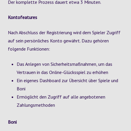
Der komplette Prozess dauert etwa 3 Minuten.
Kontofeatures
Nach Abschluss der Registrierung wird dem Spieler Zugriff
auf sein persönliches Konto gewährt. Dazu gehören
folgende Funktionen:
Das Anlegen von Sicherheitsmaßnahmen, um das
Vertrauen in das Online-Glücksspiel zu erhöhen
Ein eigenes Dashboard zur Übersicht über Spiele und
Boni
Ermöglicht den Zugriff auf alle angebotenen
Zahlungsmethoden
Boni