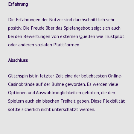
Erfahrung
Die Erfahrungen der Nutzer sind durchschnittlich sehr
positiv. Die Freude über das Spielangebot zeigt sich auch
bei den Bewertungen von externen Quellen wie Trustpilot
oder anderen sozialen Plattformen
Abschluss
Glitchspin ist in letzter Zeit eine der beliebtesten Online-
Casinobrände auf der Bühne geworden. Es werden viele
Optionen und Auswahlmöglichkeiten geboten, die den
Spielern auch ein bisschen Freiheit geben. Diese Flexibilität
sollte sicherlich nicht unterschätzt werden.