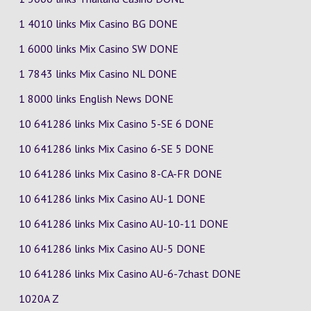
1 4010 links Mix Casino
BG
DONE
1 6000 links Mix Casino
SW
DONE
1 7843 links Mix Casino
NL
DONE
1 8000 links English News DONE
10 641286 links Mix Casino
5-SE
6
DONE
10 641286 links Mix Casino
6-SE
5
DONE
10 641286 links Mix Casino
8-CA-FR
DONE
10 641286 links Mix Casino
AU-1
DONE
10 641286 links Mix Casino
AU-10-11
DONE
10 641286 links Mix Casino
AU-5
DONE
10 641286 links Mix Casino
AU-6-7chast
DONE
1020A Z