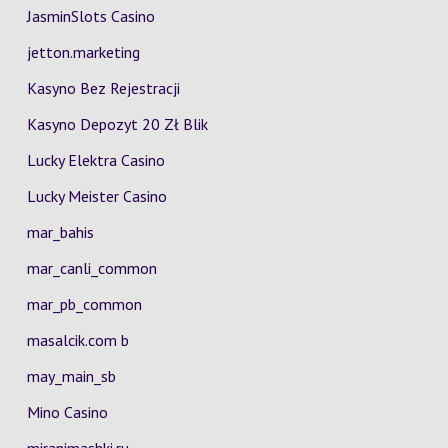
JasminSlots Casino
jetton.marketing
Kasyno Bez Rejestracji
Kasyno Depozyt 20 Zł Blik
Lucky Elektra Casino
Lucky Meister Casino
mar_bahis
mar_canli_common
mar_pb_common
masalcik.com b
may_main_sb
Mino Casino