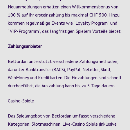
Neuanmeldungen erhalten einen Willkommensbonus von
100 % auf ihr ersteinzahlung bis maximal CHF 500. Hinzu
kommen regelmäßige Events wie “Loyalty Program” und
“VIP-Programm”, das langfristigen Spielern Vorteile bietet.
Zahlungsanbieter
BetJordan unterstützt verschiedene Zahlungsmethoden,
darunter Banktransfer (BACS), PayPal, Neteller, Skrill,
WebMoney und Kreditkarten. Die Einzahlungen sind schnell
durchgeführt, die Auszahlung kann bis zu 5 Tage dauern.
Casino-Spiele
Das Spielangebot von BetJordan umfasst verschiedene
Kategorien: Slotmaschinen, Live-Casino Spiele (inklusive