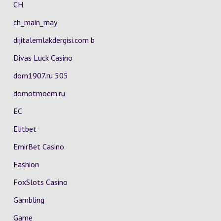
CH
ch_main_may
dijitalemlakdergisi.com b
Divas Luck Casino
dom1907.ru 505
domotmoem.ru
EC
Elitbet
EmirBet Casino
Fashion
FoxSlots Casino
Gambling
Game