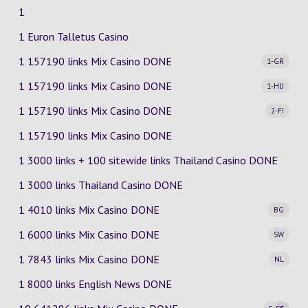
1
1 Euron Talletus Casino
1 157190 links Mix Casino
DONE
1-GR
1 157190 links Mix Casino
DONE
1-HU
1 157190 links Mix Casino
DONE
2-FI
1 157190 links Mix Casino DONE
1 3000 links + 100 sitewide links Thailand Casino DONE
1 3000 links Thailand Casino DONE
1 4010 links Mix Casino
DONE
BG
1 6000 links Mix Casino
DONE
SW
1 7843 links Mix Casino
DONE
NL
1 8000 links English News DONE