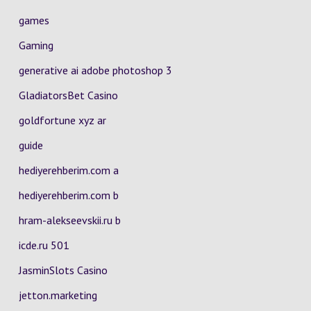
games
Gaming
generative ai adobe photoshop 3
GladiatorsBet Casino
goldfortune xyz ar
guide
hediyerehberim.com a
hediyerehberim.com b
hram-alekseevskii.ru b
icde.ru 501
JasminSlots Casino
jetton.marketing