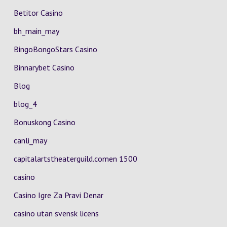
Betitor Casino
bh_main_may
BingoBongoStars Casino
Binnarybet Casino
Blog
blog_4
Bonuskong Casino
canli_may
capitalartstheaterguild.comen 1500
casino
Casino Igre Za Pravi Denar
casino utan svensk licens