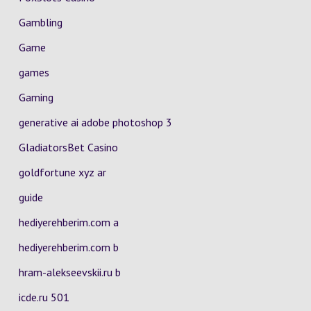
Gambling
Game
games
Gaming
generative ai adobe photoshop 3
GladiatorsBet Casino
goldfortune xyz ar
guide
hediyerehberim.com a
hediyerehberim.com b
hram-alekseevskii.ru b
icde.ru 501