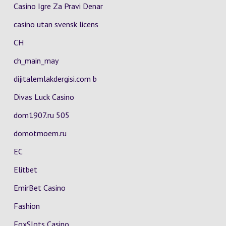
Casino Igre Za Pravi Denar
casino utan svensk licens
CH
ch_main_may
dijitalemlakdergisi.com b
Divas Luck Casino
dom1907.ru 505
domotmoem.ru
EC
Elitbet
EmirBet Casino
Fashion
FoxSlots Casino