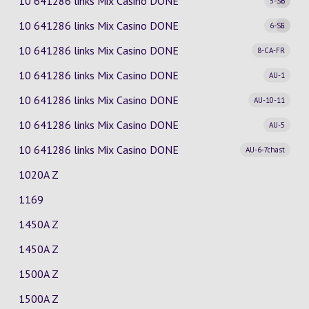
10 641286 links Mix Casino
DONE
5-SE
6
10 641286 links Mix Casino
DONE
6-SE
5
10 641286 links Mix Casino
DONE
8-CA-FR
10 641286 links Mix Casino
DONE
AU-1
10 641286 links Mix Casino
DONE
AU-10-11
10 641286 links Mix Casino
DONE
AU-5
10 641286 links Mix Casino
DONE
AU-6-7chast
1020A Z
1169
1450A Z
1450A Z
1500A Z
1500A Z