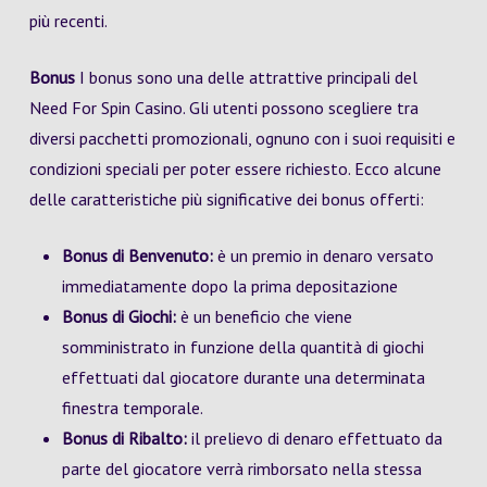
più recenti.
Bonus
I bonus sono una delle attrattive principali del
Need For Spin Casino. Gli utenti possono scegliere tra
diversi pacchetti promozionali, ognuno con i suoi requisiti e
condizioni speciali per poter essere richiesto. Ecco alcune
delle caratteristiche più significative dei bonus offerti:
Bonus di Benvenuto:
è un premio in denaro versato
immediatamente dopo la prima depositazione
Bonus di Giochi:
è un beneficio che viene
somministrato in funzione della quantità di giochi
effettuati dal giocatore durante una determinata
finestra temporale.
Bonus di Ribalto:
il prelievo di denaro effettuato da
parte del giocatore verrà rimborsato nella stessa