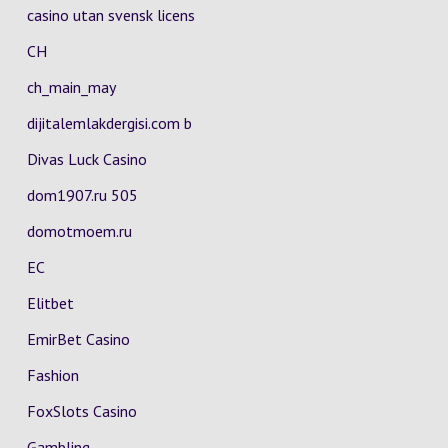
casino utan svensk licens
CH
ch_main_may
dijitalemlakdergisi.com b
Divas Luck Casino
dom1907.ru 505
domotmoem.ru
EC
Elitbet
EmirBet Casino
Fashion
FoxSlots Casino
Gambling