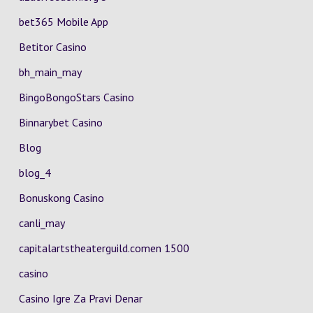
bet365 Mobile App
Betitor Casino
bh_main_may
BingoBongoStars Casino
Binnarybet Casino
Blog
blog_4
Bonuskong Casino
canli_may
capitalartstheaterguild.comen 1500
casino
Casino Igre Za Pravi Denar