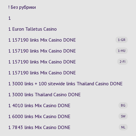
! Без рубрики
1
1 Euron Talletus Casino
1 157190 links Mix Casino
DONE
1-GR
1 157190 links Mix Casino
DONE
1-HU
1 157190 links Mix Casino
DONE
2-FI
1 157190 links Mix Casino DONE
1 3000 links + 100 sitewide links Thailand Casino DONE
1 3000 links Thailand Casino DONE
1 4010 links Mix Casino
DONE
BG
1 6000 links Mix Casino
DONE
SW
1 7843 links Mix Casino
DONE
NL