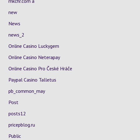
mkchr.com a
new
News
news_2
Online Casino Luckygem
Online Casino Neterapay
Online Casino Pro České Hráče
Paypal Casino Talletus
pb_common_may
Post
posts12
pricepblog.ru
Public