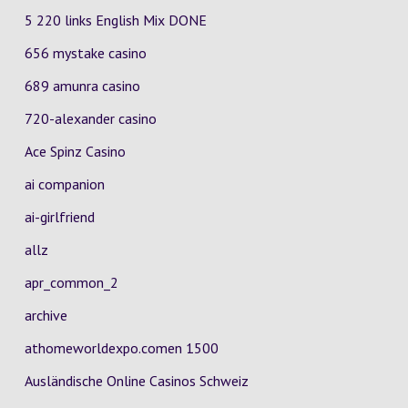
5 220 links English Mix DONE
656 mystake casino
689 amunra casino
720-alexander casino
Ace Spinz Casino
ai companion
ai-girlfriend
allz
apr_common_2
archive
athomeworldexpo.comen 1500
Ausländische Online Casinos Schweiz