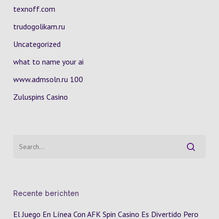
texnoff.com
trudogolikam.ru
Uncategorized
what to name your ai
www.admsoln.ru 100
Zuluspins Casino
Recente berichten
El Juego En Línea Con AFK Spin Casino Es Divertido Pero