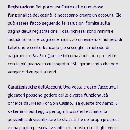
Registrazione
Per poter usufruire delle numerose
funzionalità del casinò, è necessario creare un account. Ciò
può essere fatto seguendo le istruzioni fornite sulla
pagina della registrazione. I dati richiesti sono minimi e
includono nome, cognome, indirizzo di residenza, numero di
telefono e conto bancario (se si sceglie il metodo di
pagamento PayPal). Queste informazioni sono protette
con la più avanzata crittografia SSL, garantendo che non
vengano divulgati a terzi.
Caratteristiche dell’Account
Una volta creato l’account, i
giocatori possono godere delle diverse funzionalità
offerte dal Need For Spin Casino. Tra queste troviamo il
sistema di punteggio per ogni mossa effettuata, la
possibilità di visualizzare le statistiche dei propri progressi
e una pagina personalizzabile che mostra tutti gli eventi