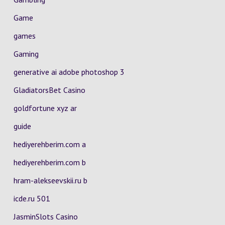
Game
games
Gaming
generative ai adobe photoshop 3
GladiatorsBet Casino
goldfortune xyz ar
guide
hediyerehberim.com a
hediyerehberim.com b
hram-alekseevskii.ru b
icde.ru 501
JasminSlots Casino