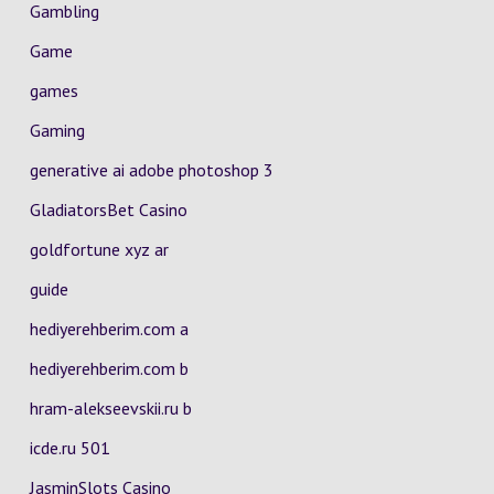
Gambling
Game
games
Gaming
generative ai adobe photoshop 3
GladiatorsBet Casino
goldfortune xyz ar
guide
hediyerehberim.com a
hediyerehberim.com b
hram-alekseevskii.ru b
icde.ru 501
JasminSlots Casino