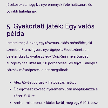
játékosokat, hogy kis nyeremények felé hajtsanak, és
tovább haladjanak.
5. Gyakorlati játék: Egy valós
példa
Ismerd meg Alexet, egy részmunkaidős mérnököt, aki
szereti a Frumzi gyors nyerőgépeit. Ebédszünetben
bejelentkezik, kiválaszt egy “QuickSpin” nyerőgépet
autoplay beállítással, 10 pörgetéssel, és figyeli, ahogy a
tárcsák másodpercek alatt megállnak.
Alex €5-tel pörget – halogatás nélkül.
Öt egymást követő nyeremény után megduplázza a
tétet €10-re.
Amikor mini-bónusz körbe kerül, még egy €10-t tesz,