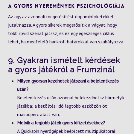
A gyors nyeremények pszichológiája
Az agy az azonnali megerősítést dopaminlöketekkel
jutalmazza. A gyors sikerek megerősítik a vágyat, hogy
több rövid szériát játssz, és ez egy egészséges ciklus
lehet, ha megfelelő bankroll határokkal van szabályozva.
9. Gyakran ismételt kérdések
a gyors játékról a Frumzinál
Milyen gyorsan kezdhetek játszani a bejelentkezés
után?
Bejelentkezés után azonnal belekezdhetsz bármelyik
játékba; a betöltési idő legtöbb eszközön öt
másodperc alatt van.
Melyik a legjobb játék gyors kifizetésekhez?
A Quickspin nyerőgépek beépített multiplikátorai