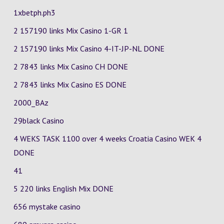
1xbetph.ph3
2 157190 links Mix Casino
1-GR
1
2 157190 links Mix Casino
4-IT-JP-NL
DONE
2 7843 links Mix Casino
CH
DONE
2 7843 links Mix Casino
ES
DONE
2000_BAz
29black Casino
4 WEKS TASK 1100 over 4 weeks Croatia Casino
WEK 4
DONE
41
5 220 links English Mix DONE
656 mystake casino