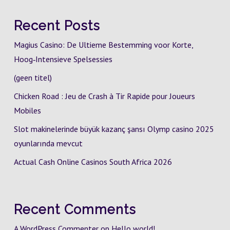
Recent Posts
Magius Casino: De Ultieme Bestemming voor Korte,
Hoog‑Intensieve Spelsessies
(geen titel)
Chicken Road : Jeu de Crash à Tir Rapide pour Joueurs
Mobiles
Slot makinelerinde büyük kazanç şansı Olymp casino 2025
oyunlarında mevcut
Actual Cash Online Casinos South Africa 2026
Recent Comments
A WordPress Commenter
op
Hello world!