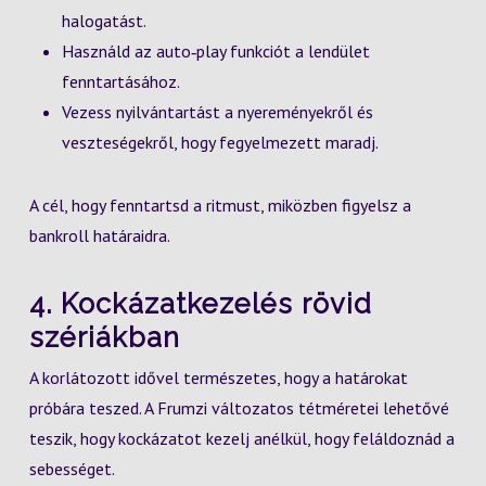
halogatást.
Használd az auto‑play funkciót a lendület
fenntartásához.
Vezess nyilvántartást a nyereményekről és
veszteségekről, hogy fegyelmezett maradj.
A cél, hogy fenntartsd a ritmust, miközben figyelsz a
bankroll határaidra.
4. Kockázatkezelés rövid
szériákban
A korlátozott idővel természetes, hogy a határokat
próbára teszed. A Frumzi változatos tétméretei lehetővé
teszik, hogy kockázatot kezelj anélkül, hogy feláldoznád a
sebességet.