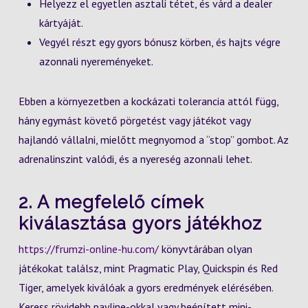
Helyezz el egyetlen asztali tétet, és várd a dealer
kártyáját.
Vegyél részt egy gyors bónusz körben, és hajts végre
azonnali nyereményeket.
Ebben a környezetben a kockázati tolerancia attól függ,
hány egymást követő pörgetést vagy játékot vagy
hajlandó vállalni, mielőtt megnyomod a “stop” gombot. Az
adrenalinszint valódi, és a nyereség azonnali lehet.
2. A megfelelő címek
kiválasztása gyors játékhoz
https://frumzi-online-hu.com/
könyvtárában olyan
játékokat találsz, mint Pragmatic Play, Quickspin és Red
Tiger, amelyek kiválóak a gyors eredmények elérésében.
Keress rövidebb payline-okkal vagy beépített mini-