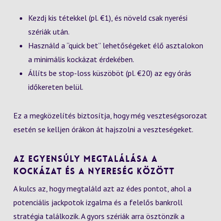
Kezdj kis tétekkel (pl. €1), és növeld csak nyerési
szériák után.
Használd a “quick bet” lehetőségeket élő asztalokon
a minimális kockázat érdekében.
Állíts be stop-loss küszöböt (pl. €20) az egy órás
időkereten belül.
Ez a megközelítés biztosítja, hogy még veszteségsorozat
esetén se kelljen órákon át hajszolni a veszteségeket.
Az egyensúly megtalálása a
kockázat és a nyereség között
A kulcs az, hogy megtaláld azt az édes pontot, ahol a
potenciális jackpotok izgalma és a felelős bankroll
stratégia találkozik. A gyors szériák arra ösztönzik a