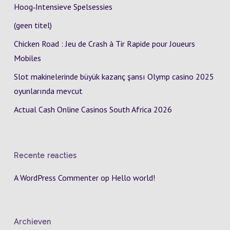
Hoog‑Intensieve Spelsessies
(geen titel)
Chicken Road : Jeu de Crash à Tir Rapide pour Joueurs
Mobiles
Slot makinelerinde büyük kazanç şansı Olymp casino 2025
oyunlarında mevcut
Actual Cash Online Casinos South Africa 2026
Recente reacties
A WordPress Commenter
op
Hello world!
Archieven