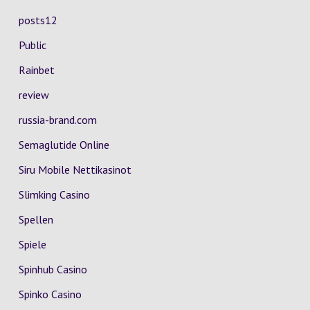
posts12
Public
Rainbet
review
russia-brand.com
Semaglutide Online
Siru Mobile Nettikasinot
Slimking Casino
Spellen
Spiele
Spinhub Casino
Spinko Casino