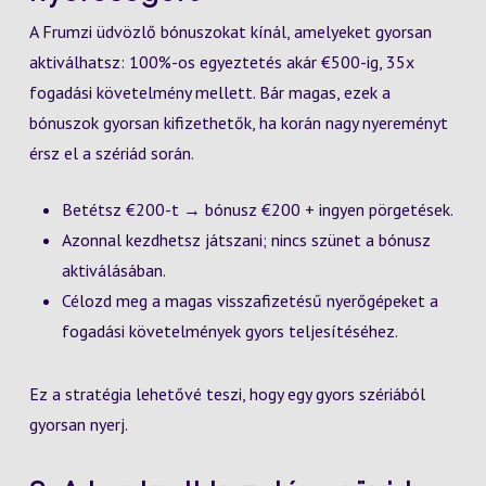
A Frumzi üdvözlő bónuszokat kínál, amelyeket gyorsan
aktiválhatsz: 100%-os egyeztetés akár €500-ig, 35x
fogadási követelmény mellett. Bár magas, ezek a
bónuszok gyorsan kifizethetők, ha korán nagy nyereményt
érsz el a szériád során.
Betétsz €200-t → bónusz €200 + ingyen pörgetések.
Azonnal kezdhetsz játszani; nincs szünet a bónusz
aktiválásában.
Célozd meg a magas visszafizetésű nyerőgépeket a
fogadási követelmények gyors teljesítéséhez.
Ez a stratégia lehetővé teszi, hogy egy gyors szériából
gyorsan nyerj.