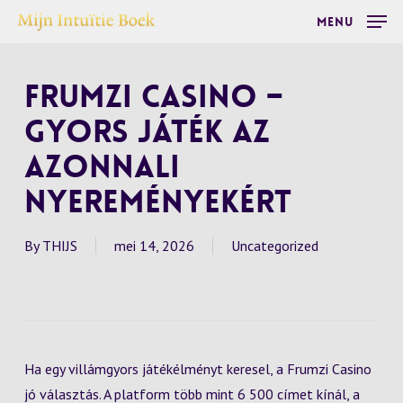
Skip
Menu
to
main
Frumzi Casino –
content
Gyors játék az
azonnali
nyereményekért
By
THIJS
mei 14, 2026
Uncategorized
Ha egy villámgyors játékélményt keresel, a Frumzi Casino
jó választás. A platform több mint 6 500 címet kínál, a