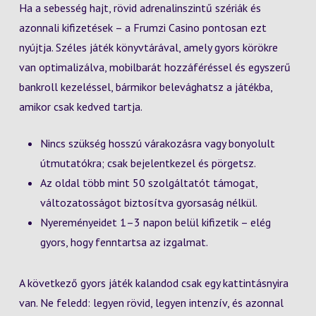
Ha a sebesség hajt, rövid adrenalinszintű szériák és
azonnali kifizetések – a Frumzi Casino pontosan ezt
nyújtja. Széles játék könyvtárával, amely gyors körökre
van optimalizálva, mobilbarát hozzáféréssel és egyszerű
bankroll kezeléssel, bármikor belevághatsz a játékba,
amikor csak kedved tartja.
Nincs szükség hosszú várakozásra vagy bonyolult
útmutatókra; csak bejelentkezel és pörgetsz.
Az oldal több mint 50 szolgáltatót támogat,
változatosságot biztosítva gyorsaság nélkül.
Nyereményeidet 1–3 napon belül kifizetik – elég
gyors, hogy fenntartsa az izgalmat.
A következő gyors játék kalandod csak egy kattintásnyira
van. Ne feledd: legyen rövid, legyen intenzív, és azonnal