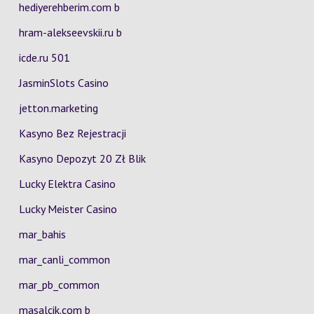
hediyerehberim.com b
hram-alekseevskii.ru b
icde.ru 501
JasminSlots Casino
jetton.marketing
Kasyno Bez Rejestracji
Kasyno Depozyt 20 Zł Blik
Lucky Elektra Casino
Lucky Meister Casino
mar_bahis
mar_canli_common
mar_pb_common
masalcik.com b