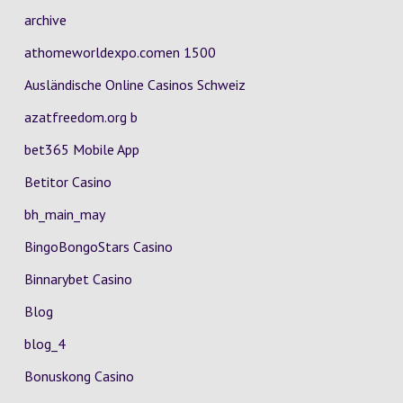
archive
athomeworldexpo.comen 1500
Ausländische Online Casinos Schweiz
azatfreedom.org b
bet365 Mobile App
Betitor Casino
bh_main_may
BingoBongoStars Casino
Binnarybet Casino
Blog
blog_4
Bonuskong Casino