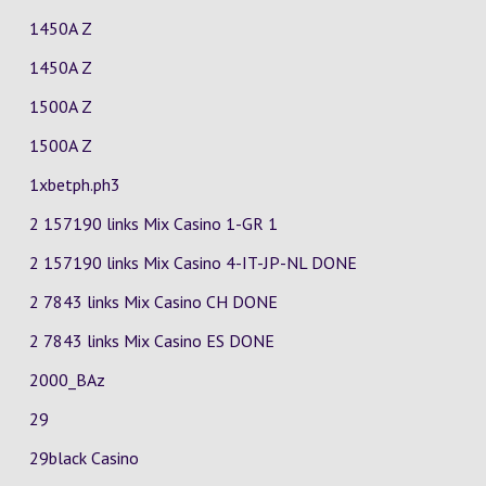
1450A Z
1450A Z
1500A Z
1500A Z
1xbetph.ph3
2 157190 links Mix Casino
1-GR
1
2 157190 links Mix Casino
4-IT-JP-NL
DONE
2 7843 links Mix Casino
CH
DONE
2 7843 links Mix Casino
ES
DONE
2000_BAz
29
29black Casino