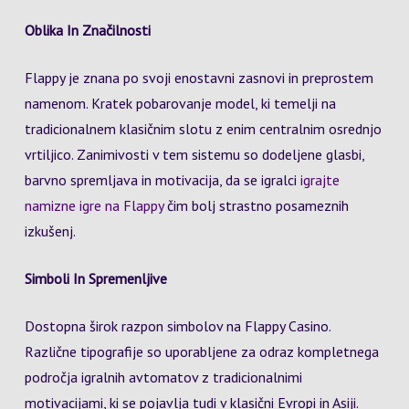
Oblika In Značilnosti
Flappy je znana po svoji enostavni zasnovi in preprostem
namenom. Kratek pobarovanje model, ki temelji na
tradicionalnem klasičnim slotu z enim centralnim osrednjo
vrtiljico. Zanimivosti v tem sistemu so dodeljene glasbi,
barvno spremljava in motivacija, da se igralci
igrajte
namizne igre na Flappy
čim bolj strastno posameznih
izkušenj.
Simboli In Spremenljive
Dostopna širok razpon simbolov na Flappy Casino.
Različne tipografije so uporabljene za odraz kompletnega
področja igralnih avtomatov z tradicionalnimi
motivacijami, ki se pojavlja tudi v klasični Evropi in Asiji.