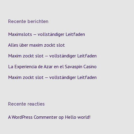
Recente berichten
Maximslots — vollständiger Leitfaden
Alles über maxim zockt slot
Maxim zockt slot — vollständiger Leitfaden
La Experiencia de Azar en el Savaspin Casino
Maxim zockt slot — vollständiger Leitfaden
Recente reacties
A WordPress Commenter
op
Hello world!