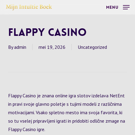
Skip
Menu
to
main
Flappy Casino
content
By
admin
mei 19, 2026
Uncategorized
Flappy Casino je znana online igra slotov izdelava NetEnt
in pravi svoje glavno poletje s tujimi modeli z različnima
motivacijami. Vsako spletno mesto ima svoja favorita, ki
so tu vselej pripravljeni igrati in pridobiti odlične zmage na
Flappy Casino igre.