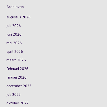
Archieven
augustus 2026
juli 2026
juni 2026
mei 2026
april 2026
maart 2026
februari 2026
januari 2026
december 2025
juli 2025
oktober 2022