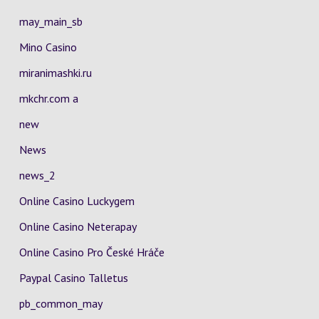
may_main_sb
Mino Casino
miranimashki.ru
mkchr.com a
new
News
news_2
Online Casino Luckygem
Online Casino Neterapay
Online Casino Pro České Hráče
Paypal Casino Talletus
pb_common_may