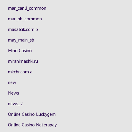
mar_canli_common
mar_pb_common
masalcik.com b
may_main_sb
Mino Casino
miranimashki.ru
mkchr.com a
new
News
news_2
Online Casino Luckygem
Online Casino Neterapay