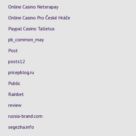
Online Casino Neterapay
Online Casino Pro České Hráče
Paypal Casino Talletus
pb_common_may
Post
posts12
pricepblog.ru
Public
Rainbet
review
russia-brand.com
segezha.info