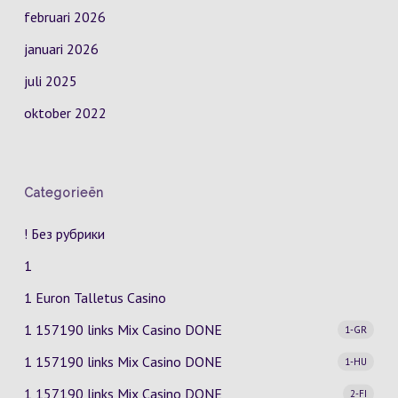
februari 2026
januari 2026
juli 2025
oktober 2022
Categorieën
! Без рубрики
1
1 Euron Talletus Casino
1 157190 links Mix Casino
DONE
1-GR
1 157190 links Mix Casino
DONE
1-HU
1 157190 links Mix Casino
DONE
2-FI