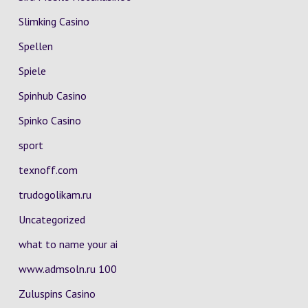
Slimking Casino
Spellen
Spiele
Spinhub Casino
Spinko Casino
sport
texnoff.com
trudogolikam.ru
Uncategorized
what to name your ai
www.admsoln.ru 100
Zuluspins Casino