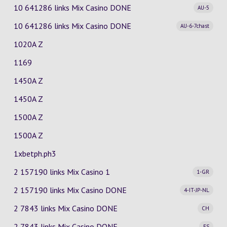
10 641286 links Mix Casino
DONE
AU-5
10 641286 links Mix Casino
DONE
AU-6-7chast
1020A Z
1169
1450A Z
1450A Z
1500A Z
1500A Z
1xbetph.ph3
2 157190 links Mix Casino
1
1-GR
2 157190 links Mix Casino
DONE
4-IT-JP-NL
2 7843 links Mix Casino
DONE
CH
2 7843 links Mix Casino
DONE
ES