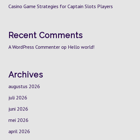
Casino Game Strategies for Captain Slots Players
Recent Comments
A WordPress Commenter
op
Hello world!
Archives
augustus 2026
juli 2026
juni 2026
mei 2026
april 2026