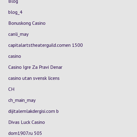
Blog
blog_4
Bonuskong Casino
canli_may
capitalartstheaterguild.comen 1500
casino
Casino Igre Za Pravi Denar
casino utan svensk licens
CH
ch_main_may
dijitalemlakdergisi.com b
Divas Luck Casino
dom1907.ru 505