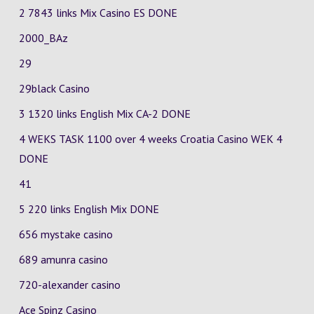
2 7843 links Mix Casino
ES
DONE
2000_BAz
29
29black Casino
3 1320 links English Mix
CA-2
DONE
4 WEKS TASK 1100 over 4 weeks Croatia Casino
WEK 4
DONE
41
5 220 links English Mix DONE
656 mystake casino
689 amunra casino
720-alexander casino
Ace Spinz Casino