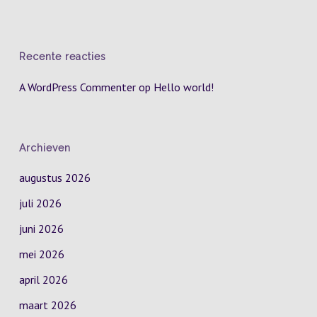
Recente reacties
A WordPress Commenter
op
Hello world!
Archieven
augustus 2026
juli 2026
juni 2026
mei 2026
april 2026
maart 2026