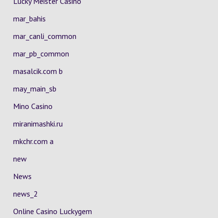
Lucky Meister Casino
mar_bahis
mar_canli_common
mar_pb_common
masalcik.com b
may_main_sb
Mino Casino
miranimashki.ru
mkchr.com a
new
News
news_2
Online Casino Luckygem