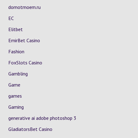
domotmoem.ru
EC
Elitbet
EmirBet Casino
Fashion
FoxSlots Casino
Gambling
Game
games
Gaming
generative ai adobe photoshop 3
GladiatorsBet Casino