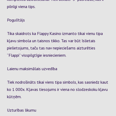
pilnīgi viena tips.
Pogulītājs
Tika skaidrots ka Flappy Kasino izmanto tikai vienu tipa
kļavu simbola un taisnos tikko. Tas var būt īslietais
pielietojums, taču tas nav nepieciešams aizturēties
“Flappi” visspilgtīgie iesniecieniem.
Laienu maksimālais uzvedība
Tiek nodrošināts tikai viens tipa simbols, kas sasniedz kaut
ko 1 000x. Kļavas tiesojums ir viena no slodzeskoku kļavu
kūtņēm.
Uzturības likumu