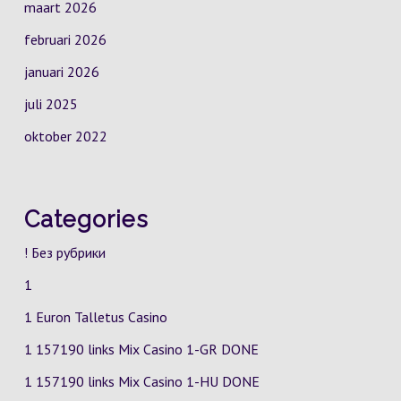
maart 2026
februari 2026
januari 2026
juli 2025
oktober 2022
Categories
! Без рубрики
1
1 Euron Talletus Casino
1 157190 links Mix Casino
1-GR
DONE
1 157190 links Mix Casino
1-HU
DONE