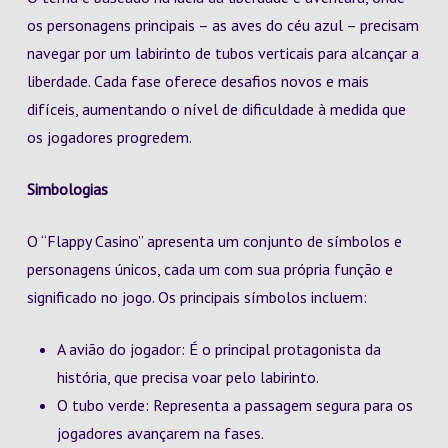
os personagens principais – as aves do céu azul – precisam
navegar por um labirinto de tubos verticais para alcançar a
liberdade. Cada fase oferece desafios novos e mais
difíceis, aumentando o nível de dificuldade à medida que
os jogadores progredem.
Simbologias
O “Flappy Casino” apresenta um conjunto de símbolos e
personagens únicos, cada um com sua própria função e
significado no jogo. Os principais símbolos incluem:
A avião do jogador: É o principal protagonista da
história, que precisa voar pelo labirinto.
O tubo verde: Representa a passagem segura para os
jogadores avançarem na fases.