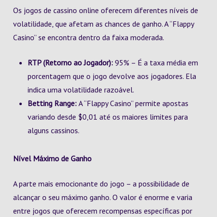
Os jogos de cassino online oferecem diferentes níveis de
volatilidade, que afetam as chances de ganho. A “Flappy
Casino” se encontra dentro da faixa moderada.
RTP (Retorno ao Jogador):
95% – É a taxa média em
porcentagem que o jogo devolve aos jogadores. Ela
indica uma volatilidade razoável.
Betting Range:
A “Flappy Casino” permite apostas
variando desde $0,01 até os maiores limites para
alguns cassinos.
Nível Máximo de Ganho
A parte mais emocionante do jogo – a possibilidade de
alcançar o seu máximo ganho. O valor é enorme e varia
entre jogos que oferecem recompensas específicas por