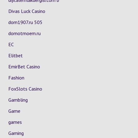
dijitalemlakdergisi.com b
Divas Luck Casino
dom1907.ru 505
domotmoem.ru
EC
Elitbet
EmirBet Casino
Fashion
FoxSlots Casino
Gambling
Game
games
Gaming