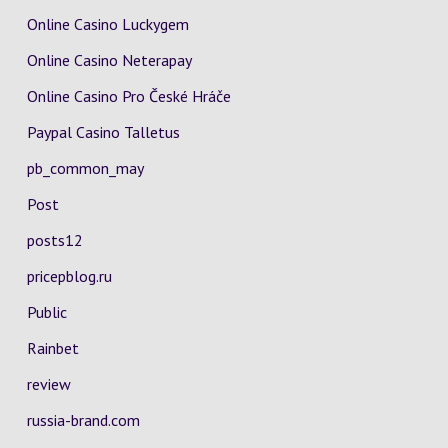
Online Casino Luckygem
Online Casino Neterapay
Online Casino Pro České Hráče
Paypal Casino Talletus
pb_common_may
Post
posts12
pricepblog.ru
Public
Rainbet
review
russia-brand.com