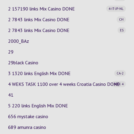
2 157190 links Mix Casino
DONE
4-IT-JP-NL
2 7843 links Mix Casino
DONE
CH
2 7843 links Mix Casino
DONE
ES
2000_BAz
29
29black Casino
3 1320 links English Mix
DONE
CA-2
4 WEKS TASK 1100 over 4 weeks Croatia Casino
DONE
WEK 4
41
5 220 links English Mix DONE
656 mystake casino
689 amunra casino