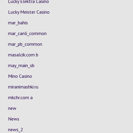
Lucky Elektra Casino
Lucky Meister Casino
mar_bahis
mar_canli_common
mar_pb_common
masalcik.com b
may_main_sb
Mino Casino
miranimashki.ru
mkchr.com a
new
News
news_2