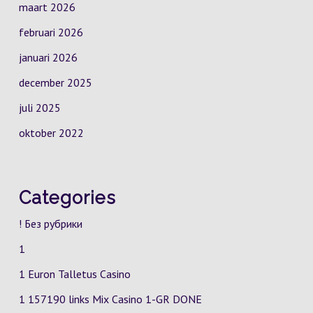
maart 2026
februari 2026
januari 2026
december 2025
juli 2025
oktober 2022
Categories
! Без рубрики
1
1 Euron Talletus Casino
1 157190 links Mix Casino
1-GR
DONE