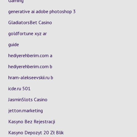
Gaming
generative ai adobe photoshop 3
GladiatorsBet Casino
goldfortune xyz ar
guide
hediyerehberim.com a
hediyerehberim.com b
hram-alekseevskii.ru b
icde.ru 501
JasminSlots Casino
jetton.marketing
Kasyno Bez Rejestracji
Kasyno Depozyt 20 Zł Blik