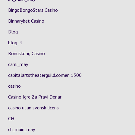
BingoBongoStars Casino
Binnarybet Casino
Blog
blog_4
Bonuskong Casino
canli_may
capitalartstheaterguild.comen 1500
casino
Casino Igre Za Pravi Denar
casino utan svensk licens
CH
ch_main_may