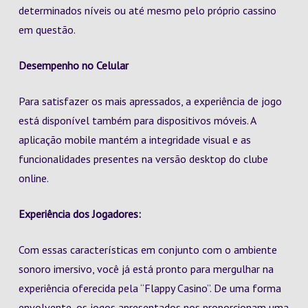
determinados níveis ou até mesmo pelo próprio cassino
em questão.
Desempenho no Celular
Para satisfazer os mais apressados, a experiência de jogo
está disponível também para dispositivos móveis. A
aplicação mobile mantém a integridade visual e as
funcionalidades presentes na versão desktop do clube
online.
Experiência dos Jogadores:
Com essas características em conjunto com o ambiente
sonoro imersivo, você já está pronto para mergulhar na
experiência oferecida pela “Flappy Casino”. De uma forma
envolvente, os jogos apresentados nos proporcionam uma