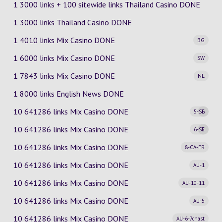
1 3000 links + 100 sitewide links Thailand Casino DONE
1 3000 links Thailand Casino DONE
1 4010 links Mix Casino
DONE
BG
1 6000 links Mix Casino
DONE
SW
1 7843 links Mix Casino
DONE
NL
1 8000 links English News DONE
10 641286 links Mix Casino
DONE
5-SE
6
10 641286 links Mix Casino
DONE
6-SE
5
10 641286 links Mix Casino
DONE
8-CA-FR
10 641286 links Mix Casino
DONE
AU-1
10 641286 links Mix Casino
DONE
AU-10-11
10 641286 links Mix Casino
DONE
AU-5
10 641286 links Mix Casino
DONE
AU-6-7chast