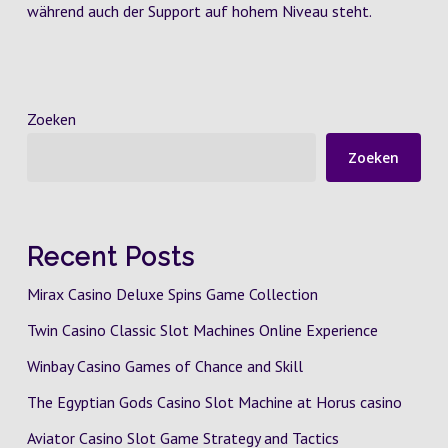
während auch der Support auf hohem Niveau steht.
Zoeken
Zoeken
Recent Posts
Mirax Casino Deluxe Spins Game Collection
Twin Casino Classic Slot Machines Online Experience
Winbay Casino Games of Chance and Skill
The Egyptian Gods Casino Slot Machine at Horus casino
Aviator Casino Slot Game Strategy and Tactics