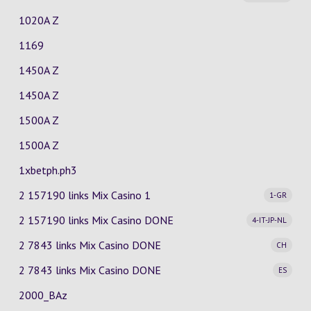
1020A Z
1169
1450A Z
1450A Z
1500A Z
1500A Z
1xbetph.ph3
2 157190 links Mix Casino
1
1-GR
2 157190 links Mix Casino
DONE
4-IT-JP-NL
2 7843 links Mix Casino
DONE
CH
2 7843 links Mix Casino
DONE
ES
2000_BAz