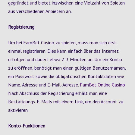
gegründet und bietet inzwischen eine Vielzahl von Spielen
aus verschiedenen Anbietern an.
Registrierung
Um bei FamBet Casino zu spielen, muss man sich erst
einmal registrieren. Dies kann einfach über das Internet
erfolgen und dauert etwa 2-3 Minuten an. Um ein Konto
zu eröffnen, benötigt man einen gültigen Benutzernamen,
ein Passwort sowie die obligatorischen Kontaktdaten wie
Name, Adresse und E-Mail-Adresse.
FamBet Online Casino
Nach Abschluss der Registrierung erhält man eine
Bestätigungs-E-Mails mit einem Link, um den Account zu
aktivieren.
Konto-Funktionen