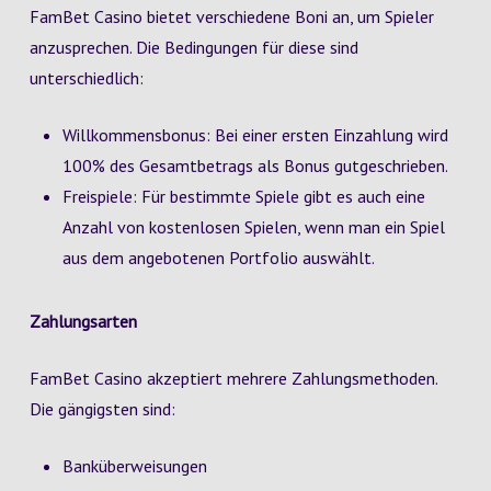
FamBet Casino bietet verschiedene Boni an, um Spieler
anzusprechen. Die Bedingungen für diese sind
unterschiedlich:
Willkommensbonus: Bei einer ersten Einzahlung wird
100% des Gesamtbetrags als Bonus gutgeschrieben.
Freispiele: Für bestimmte Spiele gibt es auch eine
Anzahl von kostenlosen Spielen, wenn man ein Spiel
aus dem angebotenen Portfolio auswählt.
Zahlungsarten
FamBet Casino akzeptiert mehrere Zahlungsmethoden.
Die gängigsten sind:
Banküberweisungen