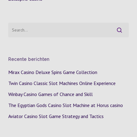
Recente berichten
Mirax Casino Deluxe Spins Game Collection
Twin Casino Classic Slot Machines Online Experience
Winbay Casino Games of Chance and Skill
The Egyptian Gods Casino Slot Machine at Horus casino
Aviator Casino Slot Game Strategy and Tactics