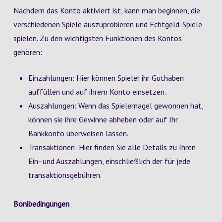
Nachdem das Konto aktiviert ist, kann man beginnen, die
verschiedenen Spiele auszuprobieren und Echtgeld-Spiele
spielen. Zu den wichtigsten Funktionen des Kontos
gehören:
Einzahlungen: Hier können Spieler ihr Guthaben
auffüllen und auf ihrem Konto einsetzen.
Auszahlungen: Wenn das Spielernagel gewonnen hat,
können sie ihre Gewinne abheben oder auf Ihr
Bankkonto überweisen lassen.
Transaktionen: Hier finden Sie alle Details zu Ihren
Ein- und Auszahlungen, einschließlich der für jede
transaktionsgebühren.
Bonibedingungen