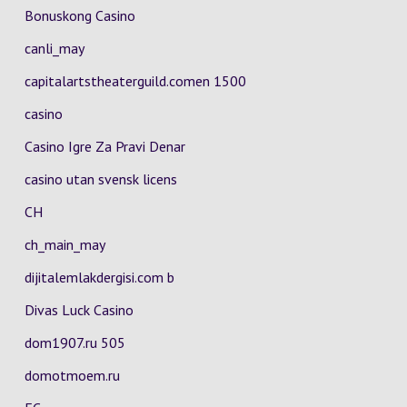
Bonuskong Casino
canli_may
capitalartstheaterguild.comen 1500
casino
Casino Igre Za Pravi Denar
casino utan svensk licens
CH
ch_main_may
dijitalemlakdergisi.com b
Divas Luck Casino
dom1907.ru 505
domotmoem.ru