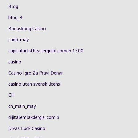
Blog
blog_4
Bonuskong Casino
canli_may
capitalartstheaterguild.comen 1500
casino
Casino Igre Za Pravi Denar
casino utan svensk licens
CH
ch_main_may
dijitalemlakdergisi.com b
Divas Luck Casino