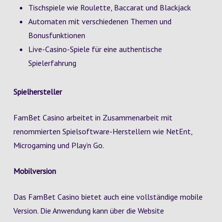
Tischspiele wie Roulette, Baccarat und Blackjack
Automaten mit verschiedenen Themen und
Bonusfunktionen
Live-Casino-Spiele für eine authentische
Spielerfahrung
Spielhersteller
FamBet Casino arbeitet in Zusammenarbeit mit
renommierten Spielsoftware-Herstellern wie NetEnt,
Microgaming und Play’n Go.
Mobilversion
Das FamBet Casino bietet auch eine vollständige mobile
Version. Die Anwendung kann über die Website