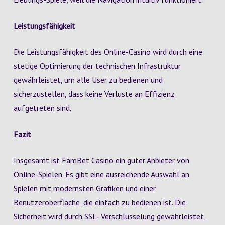
Leistungsfähigkeit
Die Leistungsfähigkeit des Online-Casino wird durch eine
stetige Optimierung der technischen Infrastruktur
gewährleistet, um alle User zu bedienen und
sicherzustellen, dass keine Verluste an Effizienz
aufgetreten sind.
Fazit
Insgesamt ist FamBet Casino ein guter Anbieter von
Online-Spielen. Es gibt eine ausreichende Auswahl an
Spielen mit modernsten Grafiken und einer
Benutzeroberfläche, die einfach zu bedienen ist. Die
Sicherheit wird durch SSL- Verschlüsselung gewährleistet,