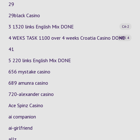
29
29black Casino
3 1320 links English Mix
DONE
CA-2
4 WEKS TASK 1100 over 4 weeks Croatia Casino
DONE
WEK 4
41
5 220 links English Mix DONE
656 mystake casino
689 amunra casino
720-alexander casino
Ace Spinz Casino
ai companion
ai-girlfriend
allz