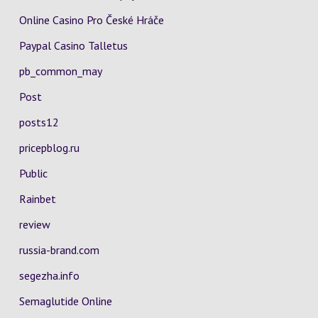
Online Casino Pro České Hráče
Paypal Casino Talletus
pb_common_may
Post
posts12
pricepblog.ru
Public
Rainbet
review
russia-brand.com
segezha.info
Semaglutide Online