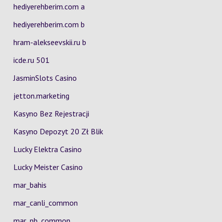
hediyerehberim.com a
hediyerehberim.com b
hram-alekseevskii.ru b
icde.ru 501
JasminSlots Casino
jetton.marketing
Kasyno Bez Rejestracji
Kasyno Depozyt 20 Zł Blik
Lucky Elektra Casino
Lucky Meister Casino
mar_bahis
mar_canli_common
mar_pb_common