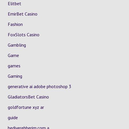
Elitbet
EmirBet Casino
Fashion
FoxSlots Casino
Gambling
Game
games
Gaming
generative ai adobe photoshop 3
GladiatorsBet Casino
goldfortune xyz ar
guide
hediyerehberim.com a