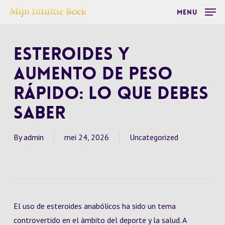
Skip
Menu
to
main
Esteroides y
content
Aumento de Peso
Rápido: Lo Que Debes
Saber
By
admin
mei 24, 2026
Uncategorized
El uso de esteroides anabólicos ha sido un tema
controvertido en el ámbito del deporte y la salud. A