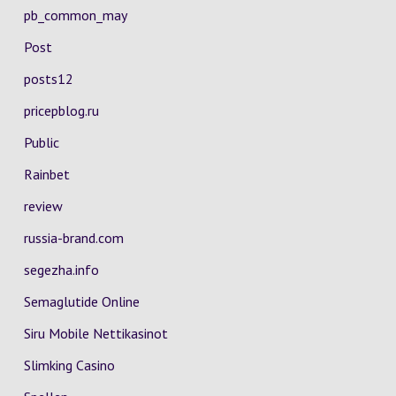
pb_common_may
Post
posts12
pricepblog.ru
Public
Rainbet
review
russia-brand.com
segezha.info
Semaglutide Online
Siru Mobile Nettikasinot
Slimking Casino