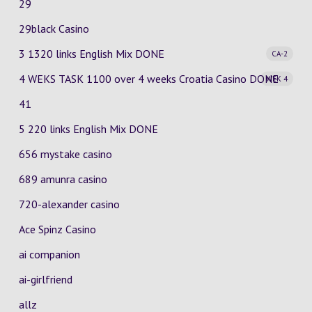
29
29black Casino
3 1320 links English Mix
DONE
CA-2
4 WEKS TASK 1100 over 4 weeks Croatia Casino
DONE
WEK 4
41
5 220 links English Mix DONE
656 mystake casino
689 amunra casino
720-alexander casino
Ace Spinz Casino
ai companion
ai-girlfriend
allz