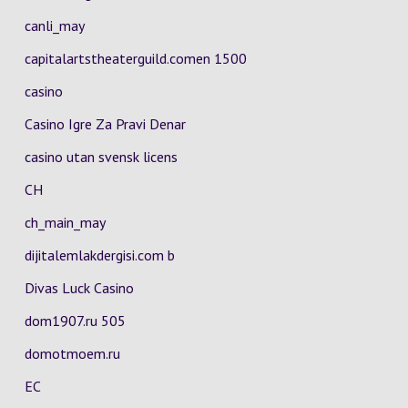
canli_may
capitalartstheaterguild.comen 1500
casino
Casino Igre Za Pravi Denar
casino utan svensk licens
CH
ch_main_may
dijitalemlakdergisi.com b
Divas Luck Casino
dom1907.ru 505
domotmoem.ru
EC