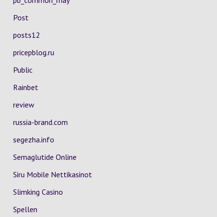
pb_common_may
Post
posts12
pricepblog.ru
Public
Rainbet
review
russia-brand.com
segezha.info
Semaglutide Online
Siru Mobile Nettikasinot
Slimking Casino
Spellen