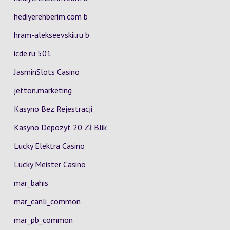
hediyerehberim.com b
hram-alekseevskii.ru b
icde.ru 501
JasminSlots Casino
jetton.marketing
Kasyno Bez Rejestracji
Kasyno Depozyt 20 Zł Blik
Lucky Elektra Casino
Lucky Meister Casino
mar_bahis
mar_canli_common
mar_pb_common