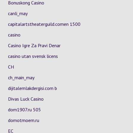
Bonuskong Casino
canli_may
capitalartstheaterguild.comen 1500
casino
Casino Igre Za Pravi Denar
casino utan svensk licens
CH
ch_main_may
dijitalemlakdergisi.com b
Divas Luck Casino
dom1907.ru 505
domotmoem.ru
EC