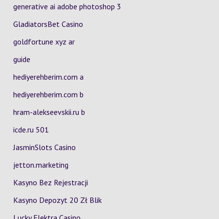
generative ai adobe photoshop 3
GladiatorsBet Casino
goldfortune xyz ar
guide
hediyerehberim.com a
hediyerehberim.com b
hram-alekseevskii.ru b
icde.ru 501
JasminSlots Casino
jetton.marketing
Kasyno Bez Rejestracji
Kasyno Depozyt 20 Zł Blik
Lucky Elektra Casino