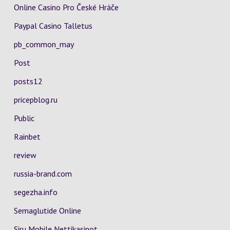
Online Casino Pro České Hráče
Paypal Casino Talletus
pb_common_may
Post
posts12
pricepblog.ru
Public
Rainbet
review
russia-brand.com
segezha.info
Semaglutide Online
Siru Mobile Nettikasinot