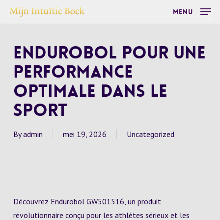
Skip
Menu
to
main
Endurobol pour une
content
Performance
Optimale dans le
Sport
By
admin
mei 19, 2026
Uncategorized
Découvrez Endurobol GW501516, un produit
révolutionnaire conçu pour les athlètes sérieux et les