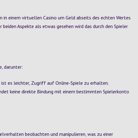
n in einem virtuellen Casino um Geld abseits des echten Wertes
er beiden Aspekte als etwas gesehen wird das durch den Spieler
e, darunter:
ist es leichter, Zugriff auf Online-Spiele zu erhalten.
bindet keine direkte Bindung mit einem bestimmten Spielerkonto
ielverhalten beobachten und manipulieren, was zu einer