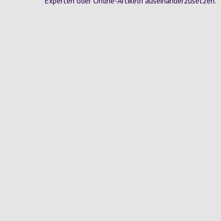
Experten oder Online-Artikeln auseinanderzusetzen.