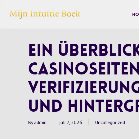
Skip
to
Ho
main
content
Ein Überblic
Casinoseite
Verifizierung
und Hinterg
By
admin
juli 7, 2026
Uncategorized