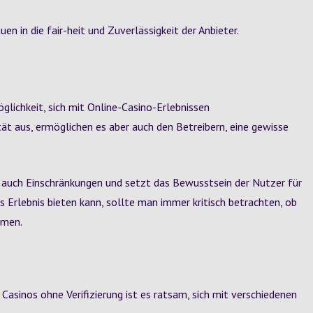
uen in die fair-heit und Zuverlässigkeit der Anbieter.
öglichkeit, sich mit Online-Casino-Erlebnissen
ität aus, ermöglichen es aber auch den Betreibern, eine gewisse
s auch Einschränkungen und setzt das Bewusstsein der Nutzer für
s Erlebnis bieten kann, sollte man immer kritisch betrachten, ob
mmen.
asinos ohne Verifizierung ist es ratsam, sich mit verschiedenen