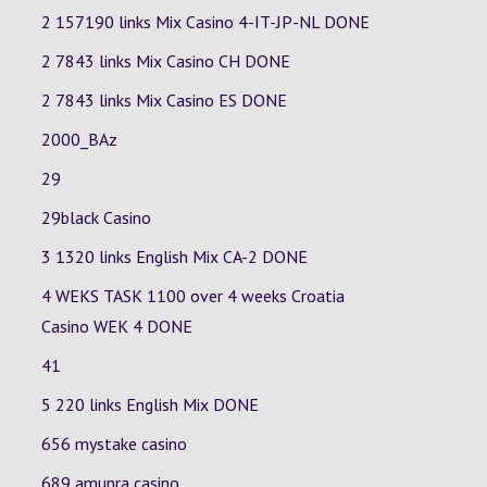
2 157190 links Mix Casino
4-IT-JP-NL
DONE
2 7843 links Mix Casino
CH
DONE
2 7843 links Mix Casino
ES
DONE
2000_BAz
29
29black Casino
3 1320 links English Mix
CA-2
DONE
4 WEKS TASK 1100 over 4 weeks Croatia
Casino
WEK 4
DONE
41
5 220 links English Mix DONE
656 mystake casino
689 amunra casino