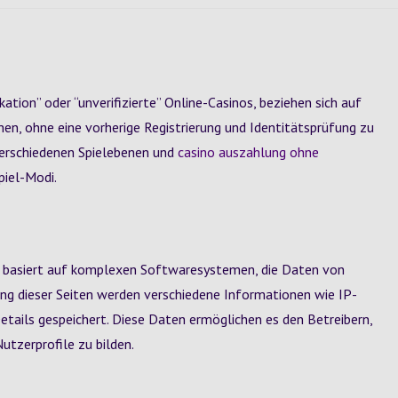
kation” oder “unverifizierte” Online-Casinos, beziehen sich auf
hen, ohne eine vorherige Registrierung und Identitätsprüfung zu
verschiedenen Spielebenen und
casino auszahlung ohne
piel-Modi.
ng basiert auf komplexen Softwaresystemen, die Daten von
ng dieser Seiten werden verschiedene Informationen wie IP-
tails gespeichert. Diese Daten ermöglichen es den Betreibern,
utzerprofile zu bilden.