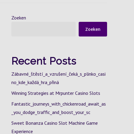
Zoeken
Zoeken
Recent Posts
Zábavné_štěstí_a_vzrušení_čeká_s_plinko_casi
no_kde_každá_hra_přiná
Winning Strategies at Mrpunter Casino Slots
Fantastic_journeys_with_chickenroad_await_as
_you_dodge_traffic_and_boost_your_sc
Sweet Bonanza Casino Slot Machine Game
Experience