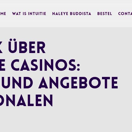
me
Wat is Intuitie
Naleye Buddista
BESTEL
Cont
k über
e Casinos:
 und Angebote
ionalen