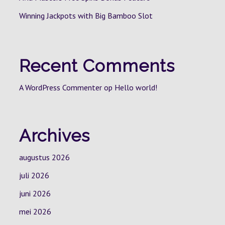
Winning Jackpots with Big Bamboo Slot
Recent Comments
A WordPress Commenter
op
Hello world!
Archives
augustus 2026
juli 2026
juni 2026
mei 2026