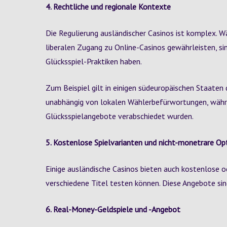
4. Rechtliche und regionale Kontexte
Die Regulierung ausländischer Casinos ist komplex. 
liberalen Zugang zu Online-Casinos gewährleisten, si
Glücksspiel-Praktiken haben.
Zum Beispiel gilt in einigen südeuropäischen Staaten 
unabhängig von lokalen Wählerbefürwortungen, wäh
Glücksspielangebote verabschiedet wurden.
5. Kostenlose Spielvarianten und nicht-monetrare Op
Einige ausländische Casinos bieten auch kostenlose o
verschiedene Titel testen können. Diese Angebote sin
6. Real-Money-Geldspiele und -Angebot