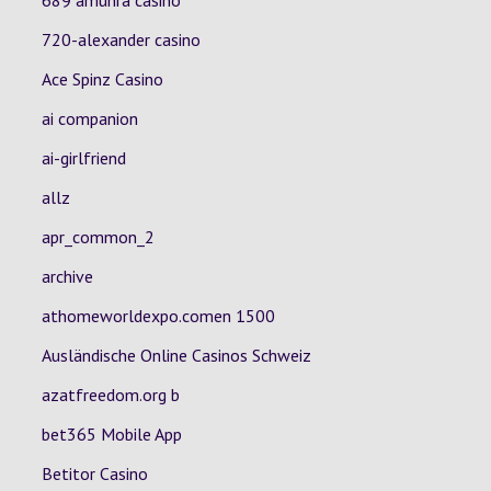
689 amunra casino
720-alexander casino
Ace Spinz Casino
ai companion
ai-girlfriend
allz
apr_common_2
archive
athomeworldexpo.comen 1500
Ausländische Online Casinos Schweiz
azatfreedom.org b
bet365 Mobile App
Betitor Casino