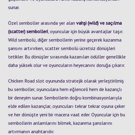
sunar.
Özel semboller arasında yer alan
vahşi (wild) ve saçılma
(scatter) sembolleri
, oyuncular için büyük avantajlar taşır.
Wild sembolü, diğer sembollerin yerine geçerek kazanma
şansını artırırken, scatter sembolü ücretsiz dönüşleri
tetikler. Bu dönüşler sırasında kazanılan ödüller genellikle
daha yüksek olur ve oyuncuların heyecanını doruğa çıkarır.
Chicken Road slot oyununda stratejik olarak yerleştirilmiş
bu semboller, oyunculara hem eğlenceli hem de kazançlı
bir deneyim sunar. Sembollerin doğru kombinasyonlarıyla
elde edilen kazançlar, oyuncuları tekrar tekrar oyuna çeker
ve her dönüşte yeni bir macera vaat eder. Oyuncular için bu
sembollerin anlamlarını bilmek, kazanma şanslarını
artırmanın anahtarıdır.