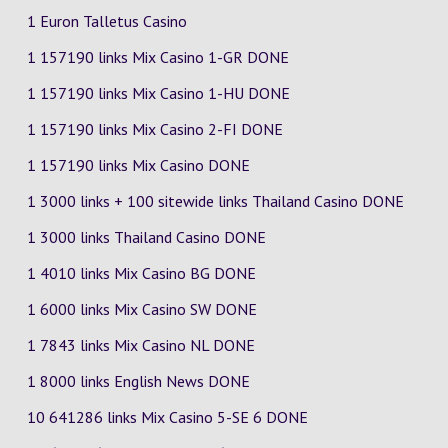
1 Euron Talletus Casino
1 157190 links Mix Casino
1-GR
DONE
1 157190 links Mix Casino
1-HU
DONE
1 157190 links Mix Casino
2-FI
DONE
1 157190 links Mix Casino DONE
1 3000 links + 100 sitewide links Thailand Casino DONE
1 3000 links Thailand Casino DONE
1 4010 links Mix Casino
BG
DONE
1 6000 links Mix Casino
SW
DONE
1 7843 links Mix Casino
NL
DONE
1 8000 links English News DONE
10 641286 links Mix Casino
5-SE
6
DONE