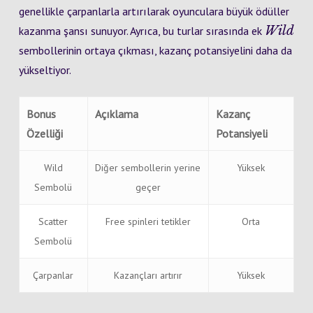
genellikle çarpanlarla artırılarak oyunculara büyük ödüller
Wild
kazanma şansı sunuyor. Ayrıca, bu turlar sırasında ek
sembollerinin ortaya çıkması, kazanç potansiyelini daha da
yükseltiyor.
Bonus
Açıklama
Kazanç
Özelliği
Potansiyeli
Wild
Diğer sembollerin yerine
Yüksek
Sembolü
geçer
Scatter
Free spinleri tetikler
Orta
Sembolü
Çarpanlar
Kazançları artırır
Yüksek