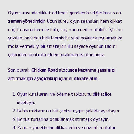
Oyun sırasında dikkat edilmesi gereken bir diğer husus da
zaman yönetimidir
. Uzun süreli oyun seansları hem dikkat
dağılmasına hem de bütçe aşımına neden olabilir. İşte bu
yüzden, önceden belirlenmiş bir süre boyunca oynamak ve
mola vermek iyi bir stratejidir. Bu sayede oyunun tadını
çıkarırken kontrolü elden bırakmamış olursunuz.
Son olarak,
Chicken Road slotunda kazanma şansınızı
artırmak için aşağıdaki ipuçlarını dikkate alın:
Oyun kurallarını ve ödeme tablosunu dikkatlice
inceleyin.
Bahis miktarınızı bütçenize uygun şekilde ayarlayın.
Bonus turlarına odaklanarak stratejik oynayın.
Zaman yönetimine dikkat edin ve düzenli molalar