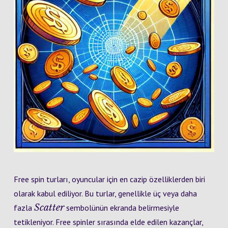
Free spin turları, oyuncular için en cazip özelliklerden biri
olarak kabul ediliyor. Bu turlar, genellikle üç veya daha
Scatter
fazla
sembolünün ekranda belirmesiyle
tetikleniyor. Free spinler sırasında elde edilen kazançlar,