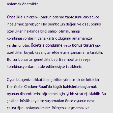
anlamak önemlidir.
Öncelikle
, Chicken-Road’un ödeme tablosunu dikkatlice
incelemek gerekiyor. Her sembolün değeri ve özel bonus
özellikleri hakkında bilgi sahibi olmak, hangi
kombinasyonların daha kârlı olduğunu anlamanıza
yardımcı olur.
Ücretsiz döndürme
veya
bonus turları
gibi
özellikler, büyük kazançlar elde etme şansınızı artırabilir.
Bu tür bonuslar genellikle belirli sembollerin veya
kombinasyonların elde edilmesiyle tetiklenir.
Oyun bütçenizi dikkatli bir şekilde yönetmek de kritik bir
faktördür.
Chicken-Road’da küçük bahislerle başlamak
,
oyunun dinamiklerini öğrenmek için iyi bir strateji olabilir. Bu
şekilde, büyük kayıplar yaşamadan önce oyunun nasıl
çalıştığını anlayabilirsiniz. Bütçenizi aşmamak ve