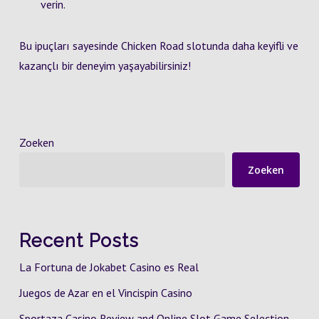
verin.
Bu ipuçları sayesinde Chicken Road slotunda daha keyifli ve
kazançlı bir deneyim yaşayabilirsiniz!
Zoeken
Zoeken
Recent Posts
La Fortuna de Jokabet Casino es Real
Juegos de Azar en el Vincispin Casino
Sportaza Casino Review and Online Slot Game Selection