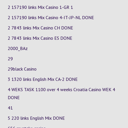
2 157190 links Mix Casino
1-GR
1
2 157190 links Mix Casino
4-IT-JP-NL
DONE
2 7843 links Mix Casino
CH
DONE
2 7843 links Mix Casino
ES
DONE
2000_BAz
29
29black Casino
3 1320 links English Mix
CA-2
DONE
4 WEKS TASK 1100 over 4 weeks Croatia Casino
WEK 4
DONE
41
5 220 links English Mix DONE