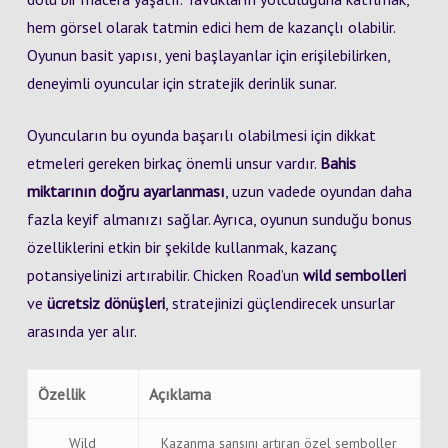
hem görsel olarak tatmin edici hem de kazançlı olabilir.
Oyunun basit yapısı, yeni başlayanlar için erişilebilirken,
deneyimli oyuncular için stratejik derinlik sunar.
Oyuncuların bu oyunda başarılı olabilmesi için dikkat
etmeleri gereken birkaç önemli unsur vardır.
Bahis
miktarının doğru ayarlanması
, uzun vadede oyundan daha
fazla keyif almanızı sağlar. Ayrıca, oyunun sunduğu bonus
özelliklerini etkin bir şekilde kullanmak, kazanç
potansiyelinizi artırabilir. Chicken Road’un
wild sembolleri
ve
ücretsiz dönüşleri
, stratejinizi güçlendirecek unsurlar
arasında yer alır.
Özellik
Açıklama
Wild
Kazanma şansını artıran özel semboller