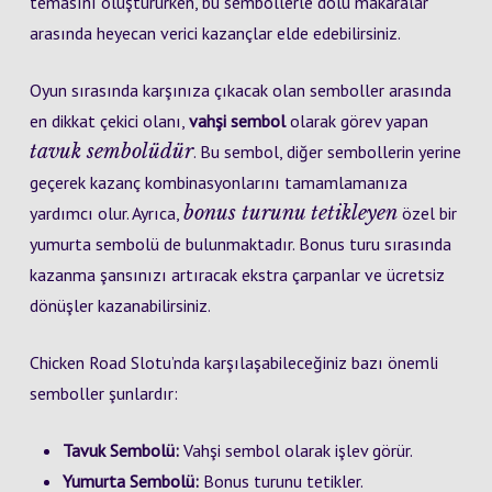
temasını oluştururken, bu sembollerle dolu makaralar
arasında heyecan verici kazançlar elde edebilirsiniz.
Oyun sırasında karşınıza çıkacak olan semboller arasında
en dikkat çekici olanı,
vahşi sembol
olarak görev yapan
tavuk sembolüdür
. Bu sembol, diğer sembollerin yerine
geçerek kazanç kombinasyonlarını tamamlamanıza
bonus turunu tetikleyen
yardımcı olur. Ayrıca,
özel bir
yumurta sembolü de bulunmaktadır. Bonus turu sırasında
kazanma şansınızı artıracak ekstra çarpanlar ve ücretsiz
dönüşler kazanabilirsiniz.
Chicken Road Slotu’nda karşılaşabileceğiniz bazı önemli
semboller şunlardır:
Tavuk Sembolü:
Vahşi sembol olarak işlev görür.
Yumurta Sembolü:
Bonus turunu tetikler.