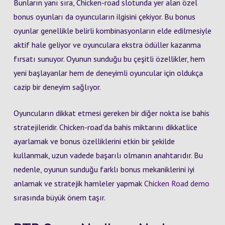
Bunların yanı sıra, Chicken-road slotunda yer alan özel
bonus oyunları da oyuncuların ilgisini çekiyor. Bu bonus
oyunlar genellikle belirli kombinasyonların elde edilmesiyle
aktif hale geliyor ve oyunculara ekstra ödüller kazanma
fırsatı sunuyor. Oyunun sunduğu bu çeşitli özellikler, hem
yeni başlayanlar hem de deneyimli oyuncular için oldukça
cazip bir deneyim sağlıyor.
Oyuncuların dikkat etmesi gereken bir diğer nokta ise bahis
stratejileridir. Chicken-road’da bahis miktarını dikkatlice
ayarlamak ve bonus özelliklerini etkin bir şekilde
kullanmak, uzun vadede başarılı olmanın anahtarıdır. Bu
nedenle, oyunun sunduğu farklı bonus mekaniklerini iyi
anlamak ve stratejik hamleler yapmak
Chicken Road demo
sırasında büyük önem taşır.