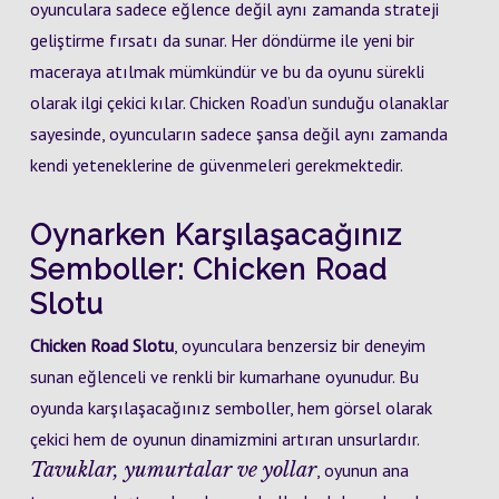
oyunculara sadece eğlence değil aynı zamanda strateji
geliştirme fırsatı da sunar. Her döndürme ile yeni bir
maceraya atılmak mümkündür ve bu da oyunu sürekli
olarak ilgi çekici kılar. Chicken Road’un sunduğu olanaklar
sayesinde, oyuncuların sadece şansa değil aynı zamanda
kendi yeteneklerine de güvenmeleri gerekmektedir.
Oynarken Karşılaşacağınız
Semboller: Chicken Road
Slotu
Chicken Road Slotu
, oyunculara benzersiz bir deneyim
sunan eğlenceli ve renkli bir kumarhane oyunudur. Bu
oyunda karşılaşacağınız semboller, hem görsel olarak
çekici hem de oyunun dinamizmini artıran unsurlardır.
Tavuklar, yumurtalar ve yollar
, oyunun ana