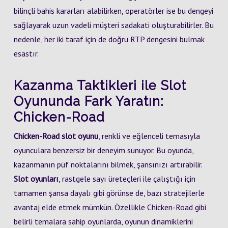
bilinçli bahis kararları alabilirken, operatörler ise bu dengeyi
sağlayarak uzun vadeli müşteri sadakati oluşturabilirler. Bu
nedenle, her iki taraf için de doğru RTP dengesini bulmak
esastır.
Kazanma Taktikleri ile Slot
Oyununda Fark Yaratın:
Chicken-Road
Chicken-Road slot oyunu
, renkli ve eğlenceli temasıyla
oyunculara benzersiz bir deneyim sunuyor. Bu oyunda,
kazanmanın püf noktalarını bilmek, şansınızı artırabilir.
Slot oyunları
, rastgele sayı üreteçleri ile çalıştığı için
tamamen şansa dayalı gibi görünse de, bazı stratejilerle
avantaj elde etmek mümkün. Özellikle Chicken-Road gibi
belirli temalara sahip oyunlarda, oyunun dinamiklerini