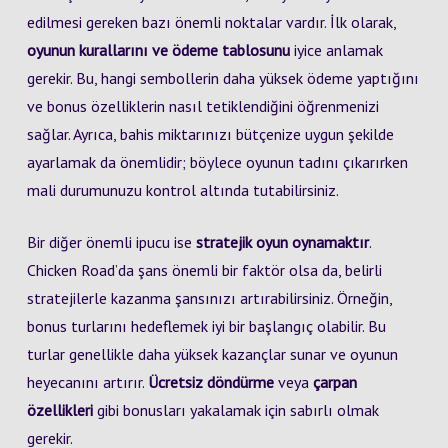
edilmesi gereken bazı önemli noktalar vardır. İlk olarak,
oyunun kurallarını ve ödeme tablosunu
iyice anlamak
gerekir. Bu, hangi sembollerin daha yüksek ödeme yaptığını
ve bonus özelliklerin nasıl tetiklendiğini öğrenmenizi
sağlar. Ayrıca, bahis miktarınızı bütçenize uygun şekilde
ayarlamak da önemlidir; böylece oyunun tadını çıkarırken
mali durumunuzu kontrol altında tutabilirsiniz.
Bir diğer önemli ipucu ise
stratejik oyun oynamaktır
.
Chicken Road’da şans önemli bir faktör olsa da, belirli
stratejilerle kazanma şansınızı artırabilirsiniz. Örneğin,
bonus turlarını hedeflemek iyi bir başlangıç olabilir. Bu
turlar genellikle daha yüksek kazançlar sunar ve oyunun
heyecanını artırır.
Ücretsiz döndürme
veya
çarpan
özellikleri
gibi bonusları yakalamak için sabırlı olmak
gerekir.