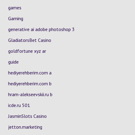
games
Gaming
generative ai adobe photoshop 3
GladiatorsBet Casino
goldfortune xyz ar
guide
hediyerehberim.com a
hediyerehberim.com b
hram-alekseevskii.ru b
icde.ru 501
JasminSlots Casino
jetton.marketing