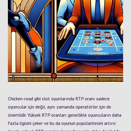
Chicken-road gibi slot oyunlarında RTP oranı sadece
oyuncular için değil, aynı zamanda operatörler için de
önemlidir. Yüksek RTP oranları genellikle oyuncuların daha
fazla ilgisini çeker ve bu da oyunun popülaritesini artırır.