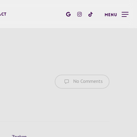
google-
instagram
tiktok
act
Menu
plus
No Comments
Zoeken