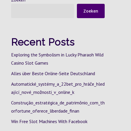
Zoeken
Recent Posts
Exploring the Symbolism in Lucky Pharaoh Wild
Casino Slot Games
Alles über Beste Online-Seite Deutschland
Automatické_systémy_a_22bet_pro_hráče_hled
ající_nové_možnosti_v_online_k
Construção_estratégica_de_patrimônio_com_th
orfortune_oferece_liberdade_finan
Win Free Slot Machines With Facebook