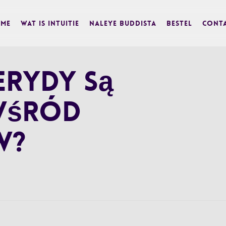
me
Wat is Intuitie
Naleye Buddista
BESTEL
Cont
erydy są
wśród
w?