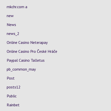
mkchr.com a
new
News
news_2
Online Casino Neterapay
Online Casino Pro České Hráče
Paypal Casino Talletus
pb_common_may
Post
posts12
Public
Rainbet