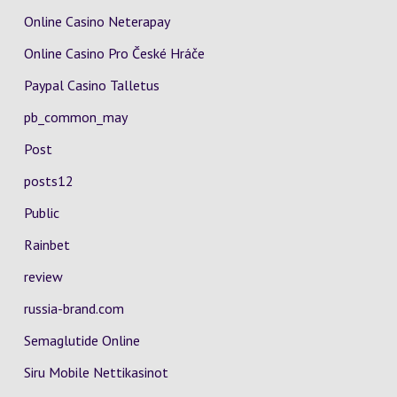
Online Casino Neterapay
Online Casino Pro České Hráče
Paypal Casino Talletus
pb_common_may
Post
posts12
Public
Rainbet
review
russia-brand.com
Semaglutide Online
Siru Mobile Nettikasinot