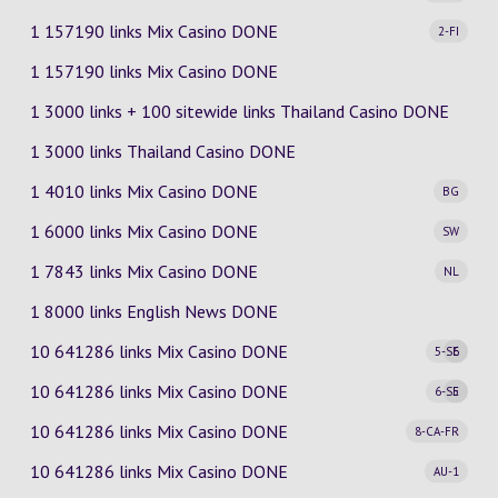
1 157190 links Mix Casino
DONE
2-FI
1 157190 links Mix Casino DONE
1 3000 links + 100 sitewide links Thailand Casino DONE
1 3000 links Thailand Casino DONE
1 4010 links Mix Casino
DONE
BG
1 6000 links Mix Casino
DONE
SW
1 7843 links Mix Casino
DONE
NL
1 8000 links English News DONE
10 641286 links Mix Casino
DONE
5-SE
6
10 641286 links Mix Casino
DONE
6-SE
5
10 641286 links Mix Casino
DONE
8-CA-FR
10 641286 links Mix Casino
DONE
AU-1