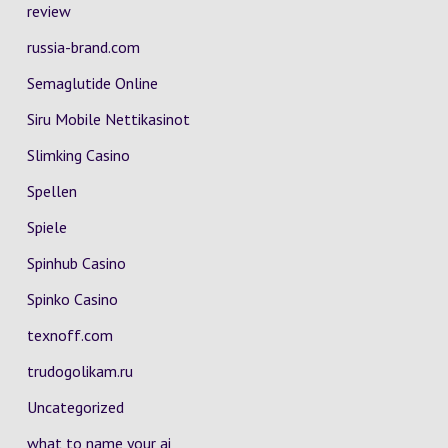
review
russia-brand.com
Semaglutide Online
Siru Mobile Nettikasinot
Slimking Casino
Spellen
Spiele
Spinhub Casino
Spinko Casino
texnoff.com
trudogolikam.ru
Uncategorized
what to name your ai