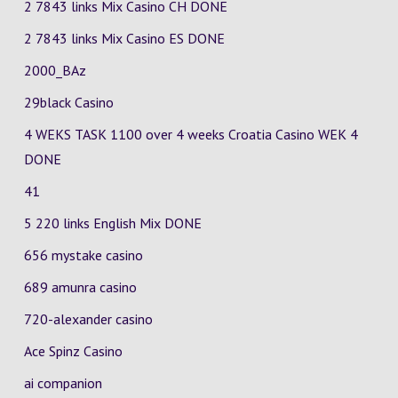
2 7843 links Mix Casino
CH
DONE
2 7843 links Mix Casino
ES
DONE
2000_BAz
29black Casino
4 WEKS TASK 1100 over 4 weeks Croatia Casino
WEK 4
DONE
41
5 220 links English Mix DONE
656 mystake casino
689 amunra casino
720-alexander casino
Ace Spinz Casino
ai companion