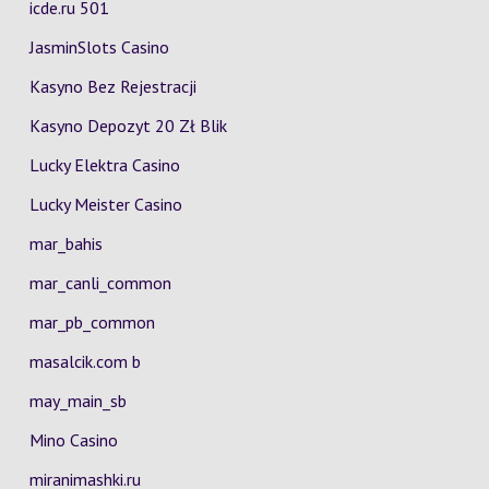
icde.ru 501
JasminSlots Casino
Kasyno Bez Rejestracji
Kasyno Depozyt 20 Zł Blik
Lucky Elektra Casino
Lucky Meister Casino
mar_bahis
mar_canli_common
mar_pb_common
masalcik.com b
may_main_sb
Mino Casino
miranimashki.ru