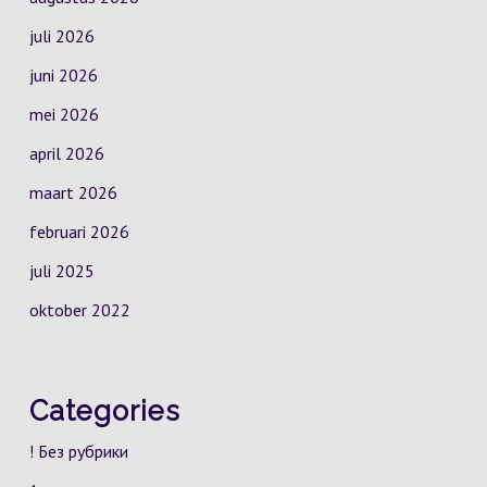
juli 2026
juni 2026
mei 2026
april 2026
maart 2026
februari 2026
juli 2025
oktober 2022
Categories
! Без рубрики