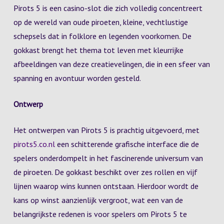
Pirots 5 is een casino-slot die zich volledig concentreert
op de wereld van oude piroeten, kleine, vechtlustige
schepsels dat in folklore en legenden voorkomen. De
gokkast brengt het thema tot leven met kleurrijke
afbeeldingen van deze creatievelingen, die in een sfeer van
spanning en avontuur worden gesteld.
Ontwerp
Het ontwerpen van Pirots 5 is prachtig uitgevoerd, met
pirots5.co.nl
een schitterende grafische interface die de
spelers onderdompelt in het fascinerende universum van
de piroeten. De gokkast beschikt over zes rollen en vijf
lijnen waarop wins kunnen ontstaan. Hierdoor wordt de
kans op winst aanzienlijk vergroot, wat een van de
belangrijkste redenen is voor spelers om Pirots 5 te