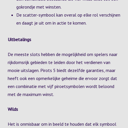
gokrondje met winsten.
De scatter-symbool kan overal op elke rol verschijnen
en daagt je uit om in actie te komen.
Uitbetalings
De meeste slots hebben de mogelijkheid om spelers naar
rijkdomsrijk gebieden te leiden door het verdienen van
mooie uitslagen. Pirots 5 biedt dezelfde garanties, maar
heeft ook een opmerkelijke geheime die ervoor zorgt dat
een combinatie met vijf piroetsymbolen wordt beloond
met de maximum winst.
Wilds
Het is onmisbaar om in beeld te houden dat elk symbool