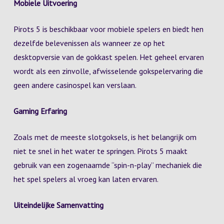
Mobiele Uitvoering
Pirots 5 is beschikbaar voor mobiele spelers en biedt hen
dezelfde belevenissen als wanneer ze op het
desktopversie van de gokkast spelen. Het geheel ervaren
wordt als een zinvolle, afwisselende gokspelervaring die
geen andere casinospel kan verslaan.
Gaming Erfaring
Zoals met de meeste slotgoksels, is het belangrijk om
niet te snel in het water te springen. Pirots 5 maakt
gebruik van een zogenaamde “spin-n-play” mechaniek die
het spel spelers al vroeg kan laten ervaren.
Uiteindelijke Samenvatting