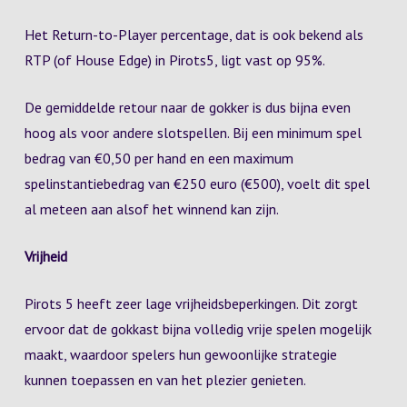
Het Return-to-Player percentage, dat is ook bekend als
RTP (of House Edge) in Pirots5, ligt vast op 95%.
De gemiddelde retour naar de gokker is dus bijna even
hoog als voor andere slotspellen. Bij een minimum spel
bedrag van €0,50 per hand en een maximum
spelinstantiebedrag van €250 euro (€500), voelt dit spel
al meteen aan alsof het winnend kan zijn.
Vrijheid
Pirots 5 heeft zeer lage vrijheidsbeperkingen. Dit zorgt
ervoor dat de gokkast bijna volledig vrije spelen mogelijk
maakt, waardoor spelers hun gewoonlijke strategie
kunnen toepassen en van het plezier genieten.