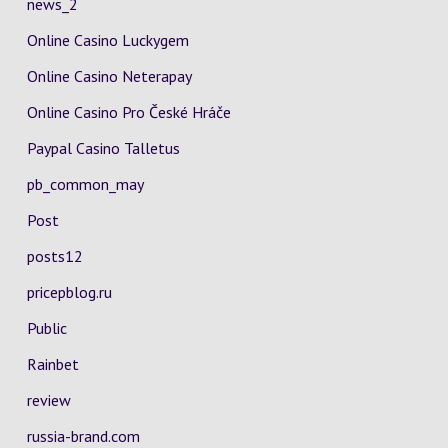
news_2
Online Casino Luckygem
Online Casino Neterapay
Online Casino Pro České Hráče
Paypal Casino Talletus
pb_common_may
Post
posts12
pricepblog.ru
Public
Rainbet
review
russia-brand.com