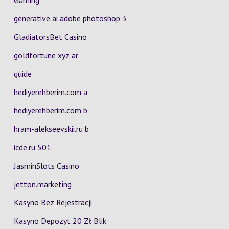
Gaming
generative ai adobe photoshop 3
GladiatorsBet Casino
goldfortune xyz ar
guide
hediyerehberim.com a
hediyerehberim.com b
hram-alekseevskii.ru b
icde.ru 501
JasminSlots Casino
jetton.marketing
Kasyno Bez Rejestracji
Kasyno Depozyt 20 Zł Blik