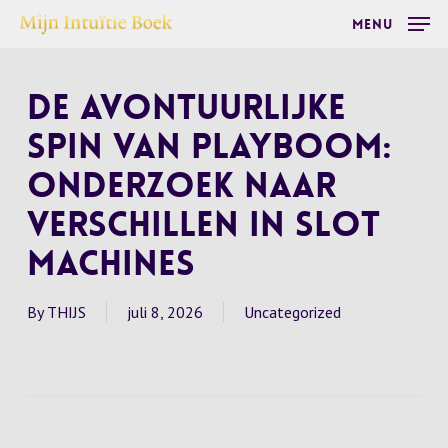
Skip
Menu
to
main
De Avontuurlijke
content
Spin van Playboom:
Onderzoek naar
Verschillen in Slot
Machines
By
THIJS
juli 8, 2026
Uncategorized