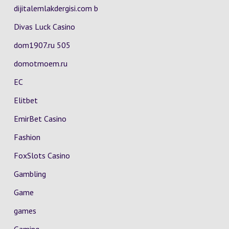
dijitalemlakdergisi.com b
Divas Luck Casino
dom1907.ru 505
domotmoem.ru
EC
Elitbet
EmirBet Casino
Fashion
FoxSlots Casino
Gambling
Game
games