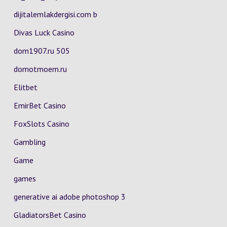
dijitalemlakdergisi.com b
Divas Luck Casino
dom1907.ru 505
domotmoem.ru
Elitbet
EmirBet Casino
FoxSlots Casino
Gambling
Game
games
generative ai adobe photoshop 3
GladiatorsBet Casino