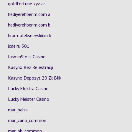
goldfortune xyz ar
hediyerehberim.com a
hediyerehberim.com b
hram-alekseevskii.ru b
icde.ru 501
JasminSlots Casino
Kasyno Bez Rejestracji
Kasyno Depozyt 20 Zł Blik
Lucky Elektra Casino
Lucky Meister Casino
mar_bahis
mar_canli_common
mar_pb_common