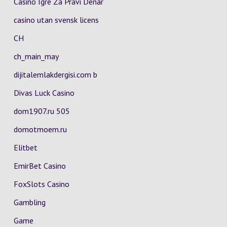
Casino Igre Za Pravi Denar
casino utan svensk licens
CH
ch_main_may
dijitalemlakdergisi.com b
Divas Luck Casino
dom1907.ru 505
domotmoem.ru
Elitbet
EmirBet Casino
FoxSlots Casino
Gambling
Game