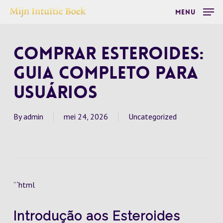
Skip
Menu
to
main
Comprar Esteroides:
content
Guia Completo para
Usuários
By
admin
mei 24, 2026
Uncategorized
“`html
Introdução aos Esteroides