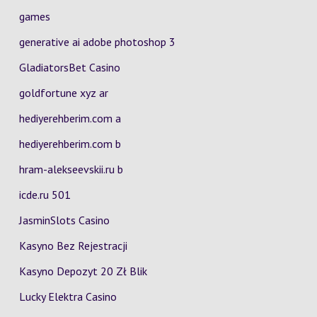
games
generative ai adobe photoshop 3
GladiatorsBet Casino
goldfortune xyz ar
hediyerehberim.com a
hediyerehberim.com b
hram-alekseevskii.ru b
icde.ru 501
JasminSlots Casino
Kasyno Bez Rejestracji
Kasyno Depozyt 20 Zł Blik
Lucky Elektra Casino