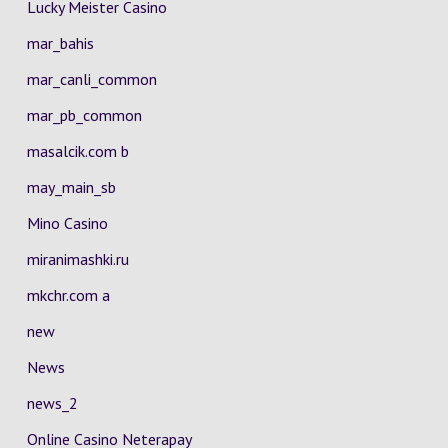
Lucky Meister Casino
mar_bahis
mar_canli_common
mar_pb_common
masalcik.com b
may_main_sb
Mino Casino
miranimashki.ru
mkchr.com a
new
News
news_2
Online Casino Neterapay