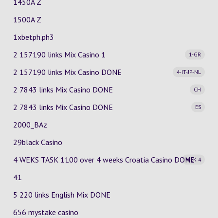
1450A Z
1500A Z
1xbetph.ph3
2 157190 links Mix Casino
1
1-GR
2 157190 links Mix Casino
DONE
4-IT-JP-NL
2 7843 links Mix Casino
DONE
CH
2 7843 links Mix Casino
DONE
ES
2000_BAz
29black Casino
4 WEKS TASK 1100 over 4 weeks Croatia Casino
DONE
WEK 4
41
5 220 links English Mix DONE
656 mystake casino