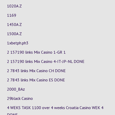
1020A Z
1169
1450A Z
1500A Z
1xbetph.ph3
2 157190 links Mix Casino
1-GR
1
2 157190 links Mix Casino
4-IT-JP-NL
DONE
2 7843 links Mix Casino
CH
DONE
2 7843 links Mix Casino
ES
DONE
2000_BAz
29black Casino
4 WEKS TASK 1100 over 4 weeks Croatia Casino
WEK 4
DONE