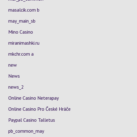
masalcik.com b
may_main_sb
Mino Casino
miranimashki.ru
mkchr.com a
new
News
news_2
Online Casino Neterapay
Online Casino Pro České Hráče
Paypal Casino Talletus
pb_common_may